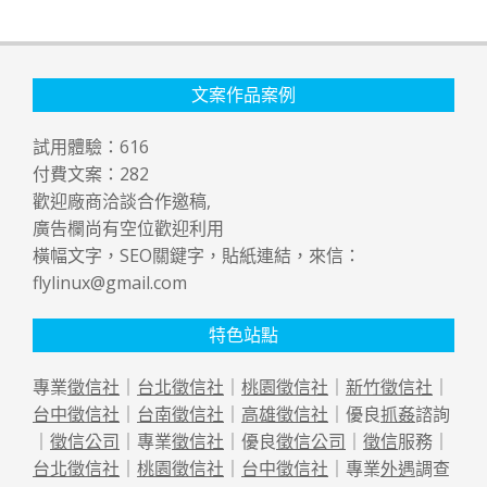
文案作品案例
試用體驗：
616
付費文案：
282
歡迎廠商洽談合作邀稿,
廣告欄尚有空位歡迎利用
橫幅文字，SEO關鍵字，貼紙連結，來信：
flylinux@gmail.com
特色站點
專業
徵信社
｜
台北徵信社
｜
桃園徵信社
｜
新竹徵信社
｜
台中徵信社
｜
台南徵信社
｜
高雄徵信社
｜優良
抓姦
諮詢
｜
徵信公司
｜專業
徵信社
｜優良
徵信公司
｜
徵信
服務｜
台北徵信社
｜
桃園徵信社
｜
台中徵信社
｜專業
外遇
調查