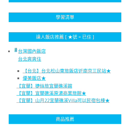
學習清單
達人飯店推薦 [ ★號 = 已住 ]
台灣國內飯店
台北爽爽住
【台北】台北松山東旅飯店近南京三民站★
優美飯店★
【宜蘭】捷絲旅宜蘭礁溪館
【宜蘭】宜蘭礁溪原湯商業旅館★
【宜蘭】山月22宜蘭礁溪Villa可以民宿包棟★
商品推薦