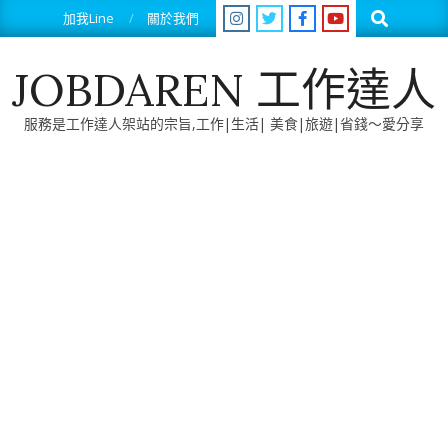
Skip
Search
加我Line
關於我們
to
content
JOBDAREN 工作達人
服務是工作達人架站的宗旨,工作|生活| 美食|旅遊|省錢～愛分享
Primary
Navigation
Menu