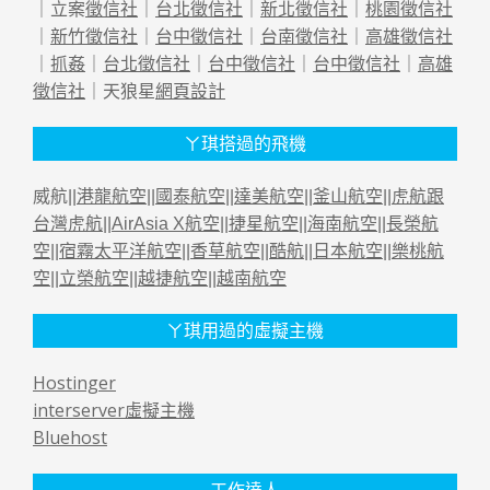
｜立案
徵信社
｜
台北徵信社
｜
新北徵信社
｜
桃園徵信社
｜
新竹徵信社
｜
台中徵信社
｜
台南徵信社
｜
高雄徵信社
｜
抓姦
｜
台北徵信社
｜
台中徵信社
｜
台中徵信社
｜
高雄
徵信社
｜天狼星
網頁設計
ㄚ琪搭過的飛機
威航||
港龍航空
||
國泰航空
||
達美航空
||
釜山航空
||
虎航跟
台灣虎航
||
AirAsia X航空
||
捷星航空
||
海南航空
||
長榮航
空
||
宿霧太平洋航空
||
香草航空
||
酷航
||
日本航空
||
樂桃航
空
||
立榮航空
||
越捷航空
||
越南航空
ㄚ琪用過的虛擬主機
Hostinger
interserver虛擬主機
Bluehost
工作達人