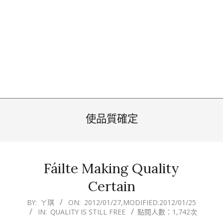
使品質確定
Fáilte Making Quality
Certain
2012-
BY:
ㄚ琪
ON:
2012/01/27
,MODIFIED:
2012/01/25
IN:
QUALITY IS STILL FREE
點閱人數：1,742次
01-