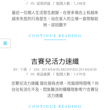
IN:
試用評論
點閱人數：1,248次
05-
10
最近一位親人生活發生劇變，在很多場合上有越來
越多失態的行為發生，站在家人的立場一直想幫助
她，卻因聽不
CONTINUE READING
吉賽兒活力速纖
2014-
BY:
ㄚ琪
ON:
2014/04/30
,MODIFIED:
2014/04/30
IN:
商品推薦
點閱人數：1,970次
04-
30
吉賽兒活力速纖 還在狼吞虎嚥、吃飯趕時間嗎？你
往往有消化不及、悶氣難消的種種現象嗎??吉賽兒
活力速纖
CONTINUE READING