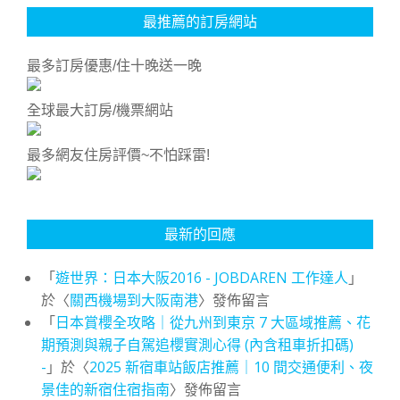
最推薦的訂房網站
最多訂房優惠/住十晚送一晚
全球最大訂房/機票網站
最多網友住房評價~不怕踩雷!
最新的回應
「
遊世界：日本大阪2016 - JOBDAREN 工作達人
」
於〈
關西機場到大阪南港
〉發佈留言
「
日本賞櫻全攻略｜從九州到東京 7 大區域推薦、花
期預測與親子自駕追櫻實測心得 (內含租車折扣碼)
-
」於〈
2025 新宿車站飯店推薦｜10 間交通便利、夜
景佳的新宿住宿指南
〉發佈留言