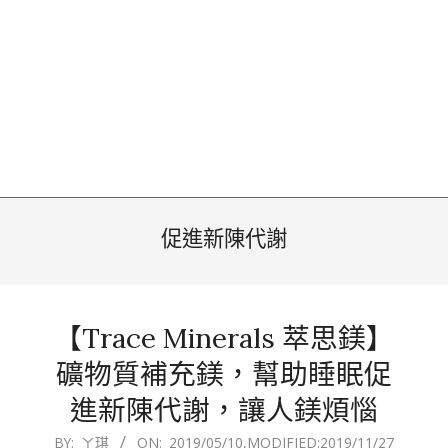
促進新陳代謝
【Trace Minerals 萃思鎂】
礦物質補充鎂，幫助睡眠促
進新陳代謝，讓人鎂煩惱
2019-
BY:
ㄚ琪
ON:
2019/05/10
,MODIFIED:
2019/11/27