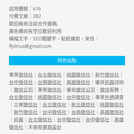
試用體驗：
616
付費文案：
282
歡迎廠商洽談合作邀稿,
廣告欄尚有空位歡迎利用
橫幅文字，SEO關鍵字，貼紙連結，來信：
flylinux@gmail.com
特色站點
專業
徵信社
｜
台北徵信社
｜
桃園徵信社
｜
新竹徵信社
｜
台中徵信社
｜
台南徵信社
｜
高雄徵信社
｜優良
抓姦
諮詢
｜
徵信公司
｜專業
徵信社
｜優良
徵信公司
｜
徵信
服務｜
台北徵信社
｜
桃園徵信社
｜
台中徵信社
｜專業
外遇
調查
｜立案
徵信社
｜
台北徵信社
｜
新北徵信社
｜
桃園徵信社
｜
新竹徵信社
｜
台中徵信社
｜
台南徵信社
｜
高雄徵信社
｜
抓姦
｜
台北徵信社
｜
台中徵信社
｜
台中徵信社
｜
高雄
徵信社
｜天狼星
網頁設計