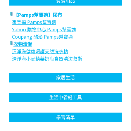
寶寶用品
【Pamps幫寶適】尿布
家樂福 Pamps幫寶適
Yahoo 購物中心 Pamps幫寶適
Coupang 酷澎 Pamps幫寶適
衣物清潔
清淨海健康呵護天然洗衣精
清淨海小麥精華奶瓶食器清潔慕斯
家居生活
生活中省錢工具
學習清單