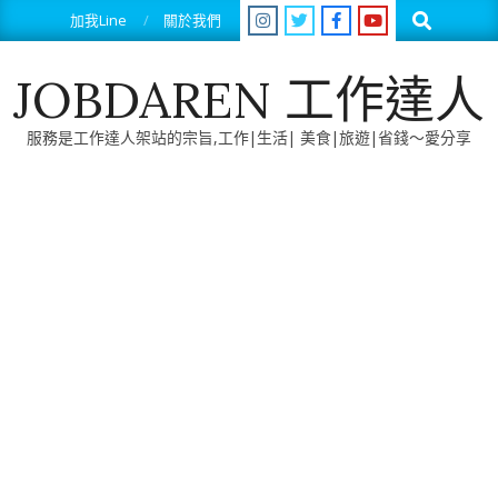
Skip
Search
加我Line
關於我們
to
content
JOBDAREN 工作達人
服務是工作達人架站的宗旨,工作|生活| 美食|旅遊|省錢～愛分享
Primary
Navigation
Menu