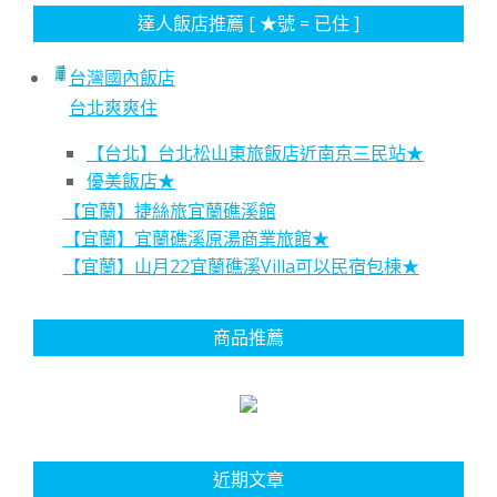
達人飯店推薦 [ ★號 = 已住 ]
台灣國內飯店
台北爽爽住
【台北】台北松山東旅飯店近南京三民站★
優美飯店★
【宜蘭】捷絲旅宜蘭礁溪館
【宜蘭】宜蘭礁溪原湯商業旅館★
【宜蘭】山月22宜蘭礁溪Villa可以民宿包棟★
商品推薦
近期文章