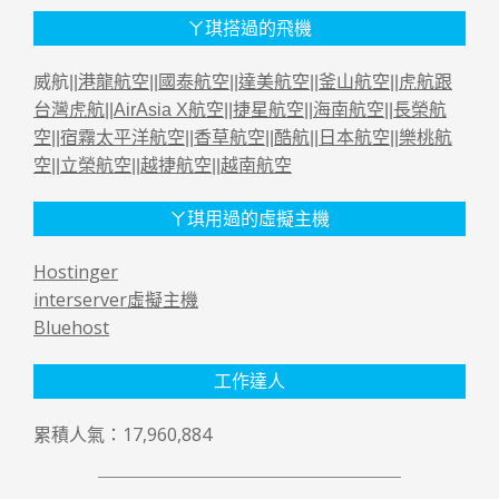
ㄚ琪搭過的飛機
威航||
港龍航空
||
國泰航空
||
達美航空
||
釜山航空
||
虎航跟
台灣虎航
||
AirAsia X航空
||
捷星航空
||
海南航空
||
長榮航
空
||
宿霧太平洋航空
||
香草航空
||
酷航
||
日本航空
||
樂桃航
空
||
立榮航空
||
越捷航空
||
越南航空
ㄚ琪用過的虛擬主機
Hostinger
interserver虛擬主機
Bluehost
工作達人
累積人氣：17,960,884