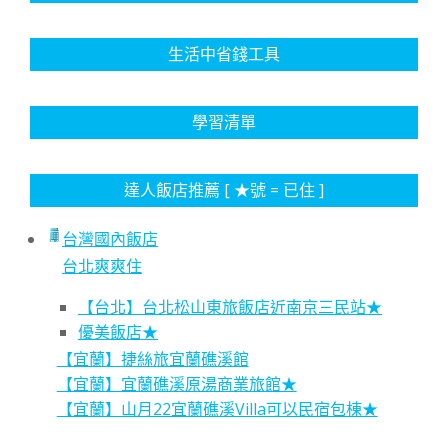
生活中省錢工具
學習清單
達人飯店推薦 [ ★號 = 已住 ]
台灣國內飯店
台北爽爽住
【台北】台北松山東旅飯店近南京三民站★
優美飯店★
【宜蘭】捷絲旅宜蘭礁溪館
【宜蘭】宜蘭礁溪原湯商業旅館★
【宜蘭】山月22宜蘭礁溪Villa可以民宿包棟★