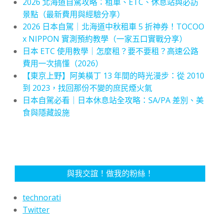
2026 北海道自駕攻略：租車、ETC、休息站與必訪
景點（最新費用與經驗分享）
2026 日本自駕｜北海道中秋租車 5 折神券！TOCOO
x NIPPON 實測預約教學（一家五口實戰分享）
日本 ETC 使用教學｜怎麼租？要不要租？高速公路
費用一次搞懂（2026）
【東京上野】阿美橫丁 13 年間的時光漫步：從 2010
到 2023，找回那份不變的庶民煙火氣
日本自駕必看｜日本休息站全攻略：SA/PA 差別、美
食與隱藏設施
與我交誼！做我的粉絲！
technorati
Twitter