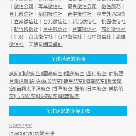
｜
徵信公司
｜專業
徵信社
｜優良
徵信公司
｜
徵信
服務｜
台北徵信社
｜
桃園徵信社
｜
台中徵信社
｜專業
外遇
調查
｜立案
徵信社
｜
台北徵信社
｜
新北徵信社
｜
桃園徵信社
｜
新竹徵信社
｜
台中徵信社
｜
台南徵信社
｜
高雄徵信社
｜
抓姦
｜
台北徵信社
｜
台中徵信社
｜
台中徵信社
｜
高雄
徵信社
｜天狼星
網頁設計
ㄚ琪搭過的飛機
威航||
港龍航空
||
國泰航空
||
達美航空
||
釜山航空
||
虎航跟
台灣虎航
||
AirAsia X航空
||
捷星航空
||
海南航空
||
長榮航
空
||
宿霧太平洋航空
||
香草航空
||
酷航
||
日本航空
||
樂桃航
空
||
立榮航空
||
越捷航空
||
越南航空
ㄚ琪用過的虛擬主機
Hostinger
interserver虛擬主機