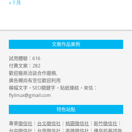
« 7 月
文案作品案例
試用體驗：
616
付費文案：
282
歡迎廠商洽談合作邀稿,
廣告欄尚有空位歡迎利用
橫幅文字，SEO關鍵字，貼紙連結，來信：
flylinux@gmail.com
特色站點
專業
徵信社
｜
台北徵信社
｜
桃園徵信社
｜
新竹徵信社
｜
台中徵信社
｜
台南徵信社
｜
高雄徵信社
｜優良
抓姦
諮詢