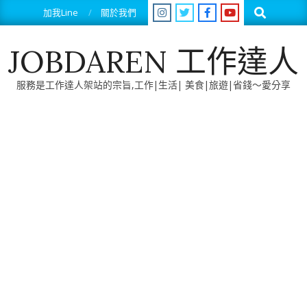
Skip
Search
加我Line
關於我們
to
content
JOBDAREN 工作達人
服務是工作達人架站的宗旨,工作|生活| 美食|旅遊|省錢～愛分享
Primary
Navigation
Menu