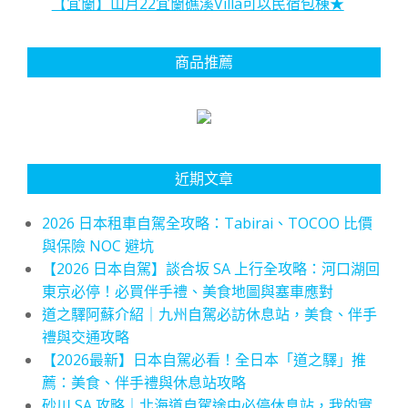
【宜蘭】山月22宜蘭礁溪Villa可以民宿包棟★
商品推薦
近期文章
2026 日本租車自駕全攻略：Tabirai、TOCOO 比價
與保險 NOC 避坑
【2026 日本自駕】談合坂 SA 上行全攻略：河口湖回
東京必停！必買伴手禮、美食地圖與塞車應對
道之驛阿蘇介紹｜九州自駕必訪休息站，美食、伴手
禮與交通攻略
【2026最新】日本自駕必看！全日本「道之驛」推
薦：美食、伴手禮與休息站攻略
砂川 SA 攻略｜北海道自駕途中必停休息站，我的實