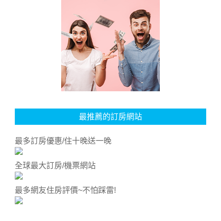
最推薦的訂房網站
最多訂房優惠/住十晚送一晚
全球最大訂房/機票網站
最多網友住房評價~不怕踩雷!