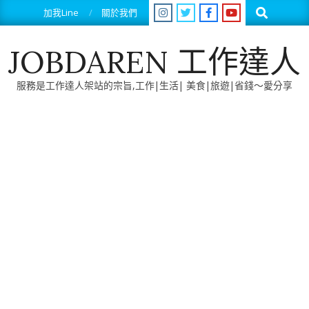
Skip
Search
加我Line
關於我們
to
content
JOBDAREN 工作達人
服務是工作達人架站的宗旨,工作|生活| 美食|旅遊|省錢～愛分享
Primary
Navigation
Menu