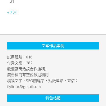
31
« 7 月
文案作品案例
試用體驗：
616
付費文案：
282
歡迎廠商洽談合作邀稿,
廣告欄尚有空位歡迎利用
橫幅文字，SEO關鍵字，貼紙連結，來信：
flylinux@gmail.com
特色站點