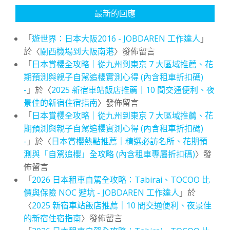
最新的回應
「
遊世界：日本大阪2016 - JOBDAREN 工作達人
」
於〈
關西機場到大阪南港
〉發佈留言
「
日本賞櫻全攻略｜從九州到東京 7 大區域推薦、花
期預測與親子自駕追櫻實測心得 (內含租車折扣碼)
-
」於〈
2025 新宿車站飯店推薦｜10 間交通便利、夜
景佳的新宿住宿指南
〉發佈留言
「
日本賞櫻全攻略｜從九州到東京 7 大區域推薦、花
期預測與親子自駕追櫻實測心得 (內含租車折扣碼)
-
」於〈
日本賞櫻熱點推薦｜精選必訪名所、花期預
測與「自駕追櫻」全攻略 (內含租車專屬折扣碼)
〉發
佈留言
「
2026 日本租車自駕全攻略：Tabirai、TOCOO 比
價與保險 NOC 避坑 - JOBDAREN 工作達人
」於
〈
2025 新宿車站飯店推薦｜10 間交通便利、夜景佳
的新宿住宿指南
〉發佈留言