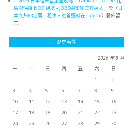
「
2026 日本租車自駕全攻略：Tabirai、TOCOO 比
價與保險 NOC 避坑 - JOBDAREN 工作達人
」於〈
日
本九州F3自駕，租車人氣首選就在Tabirai
〉發佈留
言
歷史事件
2026 年 8 月
一
二
三
四
五
六
日
1
2
3
4
5
6
7
8
9
10
11
12
13
14
15
16
17
18
19
20
21
22
23
24
25
26
27
28
29
30