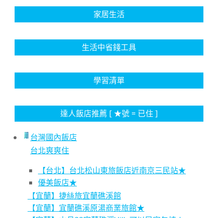
家居生活
生活中省錢工具
學習清單
達人飯店推薦 [ ★號 = 已住 ]
台灣國內飯店
台北爽爽住
【台北】台北松山東旅飯店近南京三民站★
優美飯店★
【宜蘭】捷絲旅宜蘭礁溪館
【宜蘭】宜蘭礁溪原湯商業旅館★