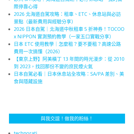
際停靠心得
2026 北海道自駕攻略：租車、ETC、休息站與必訪
景點（最新費用與經驗分享）
2026 日本自駕｜北海道中秋租車 5 折神券！TOCOO
x NIPPON 實測預約教學（一家五口實戰分享）
日本 ETC 使用教學｜怎麼租？要不要租？高速公路
費用一次搞懂（2026）
【東京上野】阿美橫丁 13 年間的時光漫步：從 2010
到 2023，找回那份不變的庶民煙火氣
日本自駕必看｜日本休息站全攻略：SA/PA 差別、美
食與隱藏設施
與我交誼！做我的粉絲！
technorati