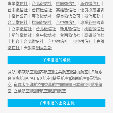
專業
徵信社
｜
台北徵信社
｜
桃園徵信社
｜
新竹徵信社
｜
台中徵信社
｜
台南徵信社
｜
高雄徵信社
｜優良
抓姦
諮詢
｜
徵信公司
｜專業
徵信社
｜優良
徵信公司
｜
徵信
服務｜
台北徵信社
｜
桃園徵信社
｜
台中徵信社
｜專業
外遇
調查
｜立案
徵信社
｜
台北徵信社
｜
新北徵信社
｜
桃園徵信社
｜
新竹徵信社
｜
台中徵信社
｜
台南徵信社
｜
高雄徵信社
｜
抓姦
｜
台北徵信社
｜
台中徵信社
｜
台中徵信社
｜
高雄
徵信社
｜天狼星
網頁設計
ㄚ琪搭過的飛機
威航||
港龍航空
||
國泰航空
||
達美航空
||
釜山航空
||
虎航跟
台灣虎航
||
AirAsia X航空
||
捷星航空
||
海南航空
||
長榮航
空
||
宿霧太平洋航空
||
香草航空
||
酷航
||
日本航空
||
樂桃航
空
||
立榮航空
||
越捷航空
||
越南航空
ㄚ琪用過的虛擬主機