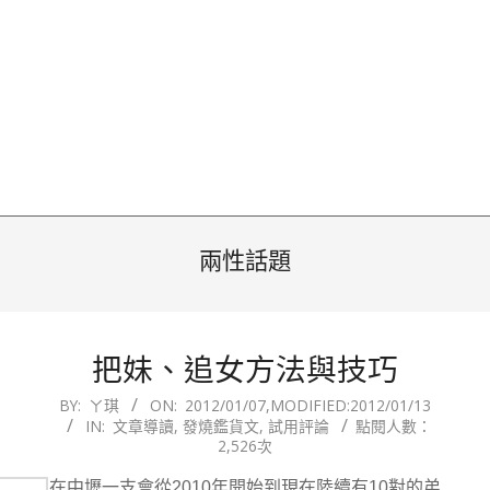
兩性話題
把妹、追女方法與技巧
2012-
BY:
ㄚ琪
ON:
2012/01/07
,MODIFIED:
2012/01/13
IN:
文章導讀
,
發燒鑑貨文
,
試用評論
點閱人數：
01-
2,526次
07
在中壢一支會從2010年開始到現在陸續有10對的弟