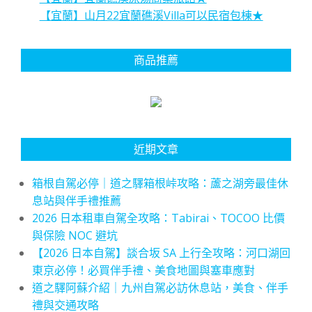
【宜蘭】山月22宜蘭礁溪Villa可以民宿包棟★
商品推薦
近期文章
箱根自駕必停｜道之驛箱根峠攻略：蘆之湖旁最佳休
息站與伴手禮推薦
2026 日本租車自駕全攻略：Tabirai、TOCOO 比價
與保險 NOC 避坑
【2026 日本自駕】談合坂 SA 上行全攻略：河口湖回
東京必停！必買伴手禮、美食地圖與塞車應對
道之驛阿蘇介紹｜九州自駕必訪休息站，美食、伴手
禮與交通攻略