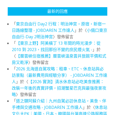
最新的回應
「
東京自由行 Day2 行程：明治神宮・原宿・新宿一
日路線整理 - JOBDAREN 工作達人
」於〈
小倆口東京
自由行-Day 2明治神宮
〉發佈留言
「
【東京上野】阿美橫丁 13 年間的時光漫步：從
2010 到 2023，找回那份不變的庶民煙火氣 -
」於
〈
【層雲峽住宿推薦】層雲峽溫泉雲井旅館平價和式
房又乾淨
〉發佈留言
「
2026 北海道自駕攻略：租車、ETC、休息站與必
訪景點（最新費用與經驗分享） - JOBDAREN 工作達
人
」於〈
【2026 實測】清水休息站必吃美食推薦：
改裝一年後的真實評價，招潮蟹星巴克與最強夜景攻
略
〉發佈留言
「
道之驛阿蘇介紹｜九州自駕必訪休息站，美食、伴
手禮與交通攻略 - JOBDAREN 工作達人
」於〈
休息站
文化大PK｜美國、日本、韓國與台灣高速公路服務區