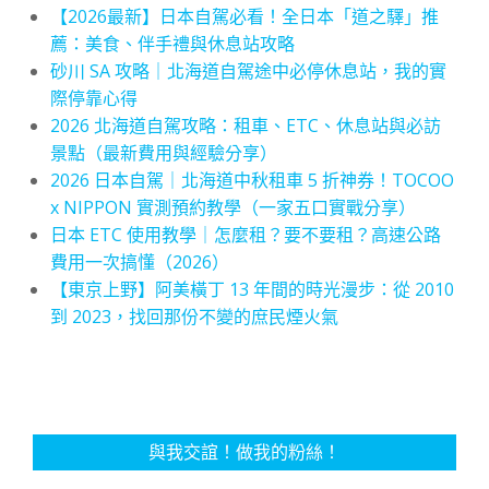
【2026最新】日本自駕必看！全日本「道之驛」推
薦：美食、伴手禮與休息站攻略
砂川 SA 攻略｜北海道自駕途中必停休息站，我的實
際停靠心得
2026 北海道自駕攻略：租車、ETC、休息站與必訪
景點（最新費用與經驗分享）
2026 日本自駕｜北海道中秋租車 5 折神券！TOCOO
x NIPPON 實測預約教學（一家五口實戰分享）
日本 ETC 使用教學｜怎麼租？要不要租？高速公路
費用一次搞懂（2026）
【東京上野】阿美橫丁 13 年間的時光漫步：從 2010
到 2023，找回那份不變的庶民煙火氣
與我交誼！做我的粉絲！