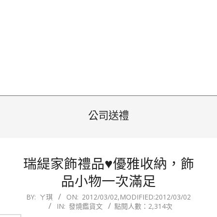
公司送禮
瑞緹家飾禮品♥優雅收納，飾
品小物一次滿足
2012-
BY:
ㄚ琪
ON:
2012/03/02
,MODIFIED:
2012/03/02
IN:
發燒鑑貨文
點閱人數：2,314次
03-