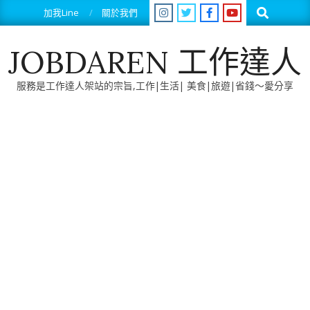
Skip
Search
加我Line
關於我們
to
content
JOBDAREN 工作達人
服務是工作達人架站的宗旨,工作|生活| 美食|旅遊|省錢～愛分享
Primary
Navigation
Menu