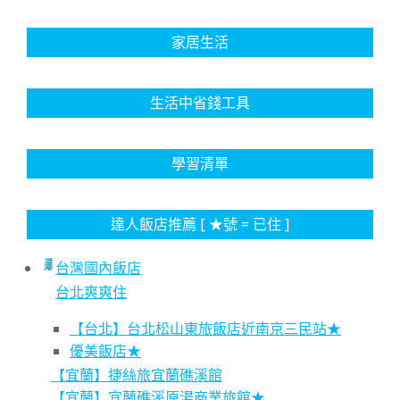
家居生活
生活中省錢工具
學習清單
達人飯店推薦 [ ★號 = 已住 ]
台灣國內飯店
台北爽爽住
【台北】台北松山東旅飯店近南京三民站★
優美飯店★
【宜蘭】捷絲旅宜蘭礁溪館
【宜蘭】宜蘭礁溪原湯商業旅館★