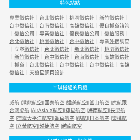
特色站點
專業
徵信社
｜
台北徵信社
｜
桃園徵信社
｜
新竹徵信社
｜
台中徵信社
｜
台南徵信社
｜
高雄徵信社
｜優良
抓姦
諮詢
｜
徵信公司
｜專業
徵信社
｜優良
徵信公司
｜
徵信
服務｜
台北徵信社
｜
桃園徵信社
｜
台中徵信社
｜專業
外遇
調查
｜立案
徵信社
｜
台北徵信社
｜
新北徵信社
｜
桃園徵信社
｜
新竹徵信社
｜
台中徵信社
｜
台南徵信社
｜
高雄徵信社
｜
抓姦
｜
台北徵信社
｜
台中徵信社
｜
台中徵信社
｜
高雄
徵信社
｜天狼星
網頁設計
ㄚ琪搭過的飛機
威航||
港龍航空
||
國泰航空
||
達美航空
||
釜山航空
||
虎航跟
台灣虎航
||
AirAsia X航空
||
捷星航空
||
海南航空
||
長榮航
空
||
宿霧太平洋航空
||
香草航空
||
酷航
||
日本航空
||
樂桃航
空
||
立榮航空
||
越捷航空
||
越南航空