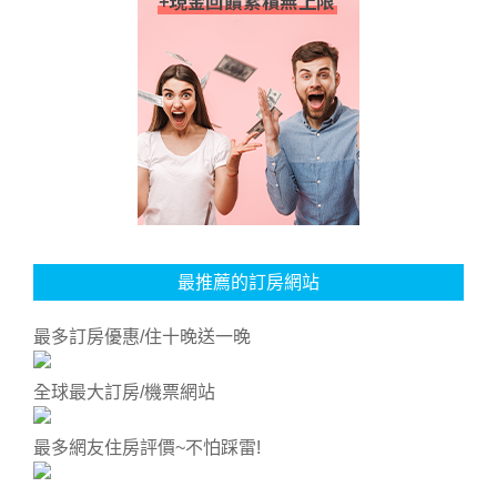
最推薦的訂房網站
最多訂房優惠/住十晚送一晚
全球最大訂房/機票網站
最多網友住房評價~不怕踩雷!