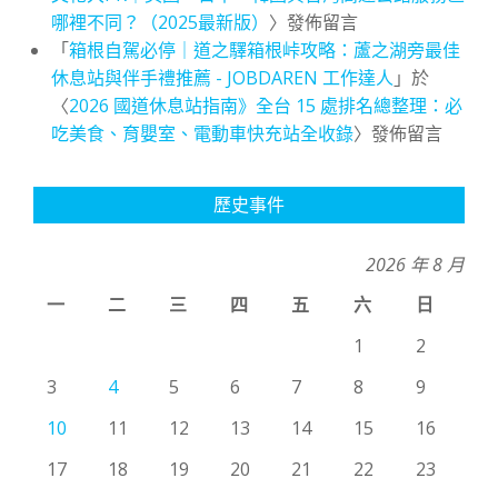
哪裡不同？（2025最新版）
〉發佈留言
「
箱根自駕必停｜道之驛箱根峠攻略：蘆之湖旁最佳
休息站與伴手禮推薦 - JOBDAREN 工作達人
」於
〈
2026 國道休息站指南》全台 15 處排名總整理：必
吃美食、育嬰室、電動車快充站全收錄
〉發佈留言
歷史事件
2026 年 8 月
一
二
三
四
五
六
日
1
2
3
4
5
6
7
8
9
10
11
12
13
14
15
16
17
18
19
20
21
22
23