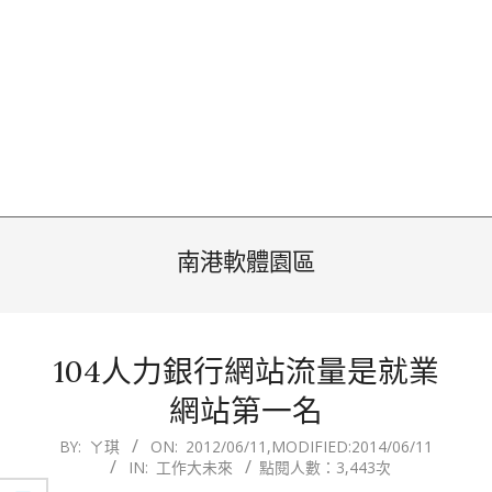
南港軟體園區
104人力銀行網站流量是就業
網站第一名
2012-
BY:
ㄚ琪
ON:
2012/06/11
,MODIFIED:
2014/06/11
IN:
工作大未來
點閱人數：3,443次
06-