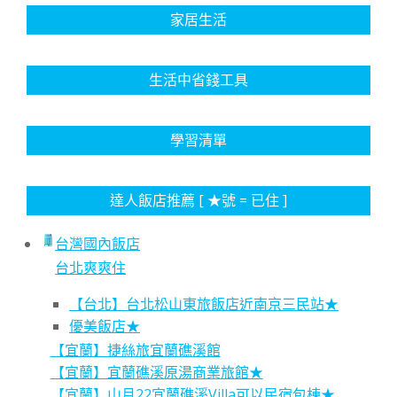
家居生活
生活中省錢工具
學習清單
達人飯店推薦 [ ★號 = 已住 ]
台灣國內飯店
台北爽爽住
【台北】台北松山東旅飯店近南京三民站★
優美飯店★
【宜蘭】捷絲旅宜蘭礁溪館
【宜蘭】宜蘭礁溪原湯商業旅館★
【宜蘭】山月22宜蘭礁溪Villa可以民宿包棟★