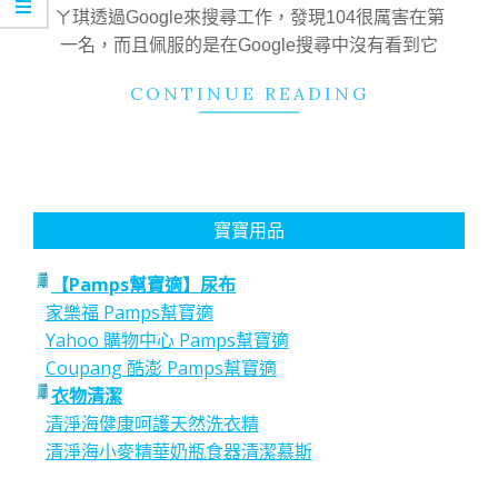
11
ㄚ琪透過Google來搜尋工作，發現104很厲害在第
一名，而且佩服的是在Google搜尋中沒有看到它
CONTINUE READING
寶寶用品
【Pamps幫寶適】尿布
家樂福 Pamps幫寶適
Yahoo 購物中心 Pamps幫寶適
Coupang 酷澎 Pamps幫寶適
衣物清潔
清淨海健康呵護天然洗衣精
清淨海小麥精華奶瓶食器清潔慕斯