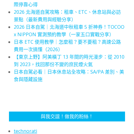
際停靠心得
2026 北海道自駕攻略：租車、ETC、休息站與必訪
景點（最新費用與經驗分享）
2026 日本自駕｜北海道中秋租車 5 折神券！TOCOO
x NIPPON 實測預約教學（一家五口實戰分享）
日本 ETC 使用教學｜怎麼租？要不要租？高速公路
費用一次搞懂（2026）
【東京上野】阿美橫丁 13 年間的時光漫步：從 2010
到 2023，找回那份不變的庶民煙火氣
日本自駕必看｜日本休息站全攻略：SA/PA 差別、美
食與隱藏設施
與我交誼！做我的粉絲！
technorati