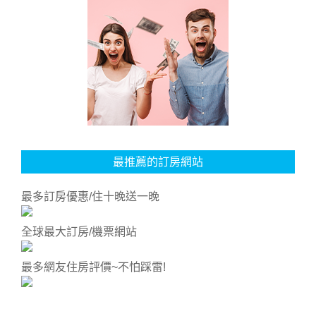
最推薦的訂房網站
最多訂房優惠/住十晚送一晚
全球最大訂房/機票網站
最多網友住房評價~不怕踩雷!