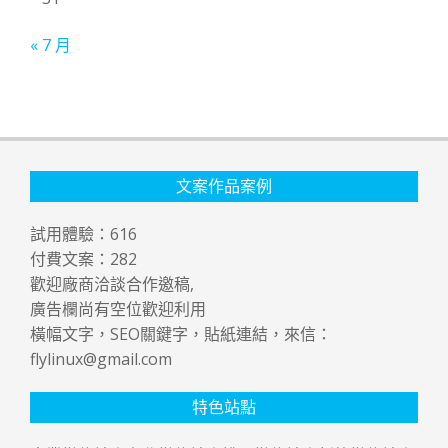
« 7 月
文案作品案例
試用體驗：
616
付費文案：
282
歡迎廠商洽談合作邀稿,
廣告欄尚有空位歡迎利用
橫幅文字，SEO關鍵字，貼紙連結，來信：
flylinux@gmail.com
特色站點