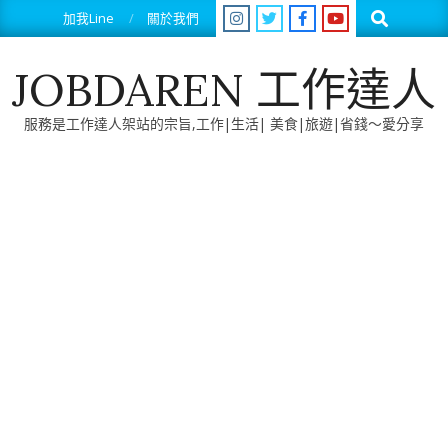
Skip
Search
加我Line
關於我們
to
content
JOBDAREN 工作達人
服務是工作達人架站的宗旨,工作|生活| 美食|旅遊|省錢～愛分享
Primary
Navigation
Menu