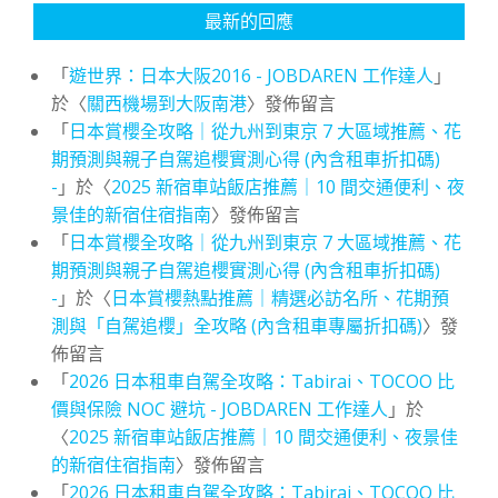
最新的回應
「
遊世界：日本大阪2016 - JOBDAREN 工作達人
」
於〈
關西機場到大阪南港
〉發佈留言
「
日本賞櫻全攻略｜從九州到東京 7 大區域推薦、花
期預測與親子自駕追櫻實測心得 (內含租車折扣碼)
-
」於〈
2025 新宿車站飯店推薦｜10 間交通便利、夜
景佳的新宿住宿指南
〉發佈留言
「
日本賞櫻全攻略｜從九州到東京 7 大區域推薦、花
期預測與親子自駕追櫻實測心得 (內含租車折扣碼)
-
」於〈
日本賞櫻熱點推薦｜精選必訪名所、花期預
測與「自駕追櫻」全攻略 (內含租車專屬折扣碼)
〉發
佈留言
「
2026 日本租車自駕全攻略：Tabirai、TOCOO 比
價與保險 NOC 避坑 - JOBDAREN 工作達人
」於
〈
2025 新宿車站飯店推薦｜10 間交通便利、夜景佳
的新宿住宿指南
〉發佈留言
「
2026 日本租車自駕全攻略：Tabirai、TOCOO 比