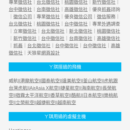
專業
徵信社
｜
台北徵信社
｜
桃園徵信社
｜
新竹徵信社
｜
台中徵信社
｜
台南徵信社
｜
高雄徵信社
｜優良
抓姦
諮詢
｜
徵信公司
｜專業
徵信社
｜優良
徵信公司
｜
徵信
服務｜
台北徵信社
｜
桃園徵信社
｜
台中徵信社
｜專業
外遇
調查
｜立案
徵信社
｜
台北徵信社
｜
新北徵信社
｜
桃園徵信社
｜
新竹徵信社
｜
台中徵信社
｜
台南徵信社
｜
高雄徵信社
｜
抓姦
｜
台北徵信社
｜
台中徵信社
｜
台中徵信社
｜
高雄
徵信社
｜天狼星
網頁設計
ㄚ琪搭過的飛機
威航||
港龍航空
||
國泰航空
||
達美航空
||
釜山航空
||
虎航跟
台灣虎航
||
AirAsia X航空
||
捷星航空
||
海南航空
||
長榮航
空
||
宿霧太平洋航空
||
香草航空
||
酷航
||
日本航空
||
樂桃航
空
||
立榮航空
||
越捷航空
||
越南航空
ㄚ琪用過的虛擬主機