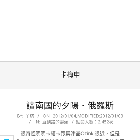
卡梅申
讀南國的夕陽．俄羅斯
2012-
BY:
ㄚ琪
ON:
2012/01/04
,MODIFIED:
2012/01/03
IN:
直到路的盡頭
點閱人數：2,452次
01-
04
很奇怪明明卡緬卡跟奧津基Ozinki很近，但是