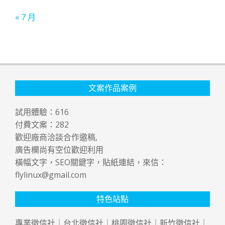
« 7 月
文案作品案例
試用體驗：
616
付費文案：
282
歡迎廠商洽談合作邀稿,
廣告欄尚有空位歡迎利用
橫幅文字，SEO關鍵字，貼紙連結，來信：
flylinux@gmail.com
特色站點
專業
徵信社
｜
台北徵信社
｜
桃園徵信社
｜
新竹徵信社
｜