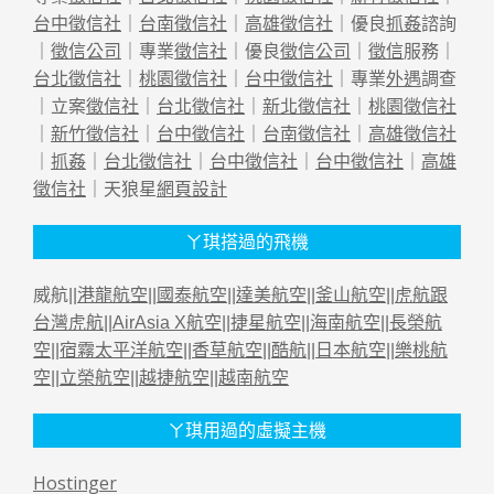
台中徵信社
｜
台南徵信社
｜
高雄徵信社
｜優良
抓姦
諮詢
｜
徵信公司
｜專業
徵信社
｜優良
徵信公司
｜
徵信
服務｜
台北徵信社
｜
桃園徵信社
｜
台中徵信社
｜專業
外遇
調查
｜立案
徵信社
｜
台北徵信社
｜
新北徵信社
｜
桃園徵信社
｜
新竹徵信社
｜
台中徵信社
｜
台南徵信社
｜
高雄徵信社
｜
抓姦
｜
台北徵信社
｜
台中徵信社
｜
台中徵信社
｜
高雄
徵信社
｜天狼星
網頁設計
ㄚ琪搭過的飛機
威航||
港龍航空
||
國泰航空
||
達美航空
||
釜山航空
||
虎航跟
台灣虎航
||
AirAsia X航空
||
捷星航空
||
海南航空
||
長榮航
空
||
宿霧太平洋航空
||
香草航空
||
酷航
||
日本航空
||
樂桃航
空
||
立榮航空
||
越捷航空
||
越南航空
ㄚ琪用過的虛擬主機
Hostinger