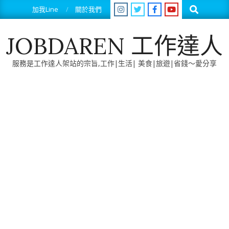
Skip
Search
加我Line
關於我們
to
content
JOBDAREN 工作達人
服務是工作達人架站的宗旨,工作|生活| 美食|旅遊|省錢～愛分享
Primary
Navigation
Menu