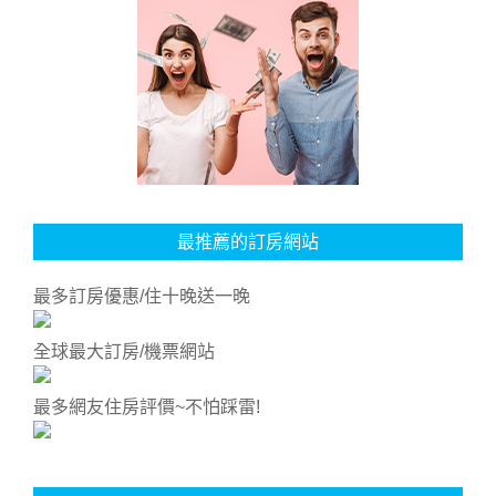
最推薦的訂房網站
最多訂房優惠/住十晚送一晚
全球最大訂房/機票網站
最多網友住房評價~不怕踩雷!