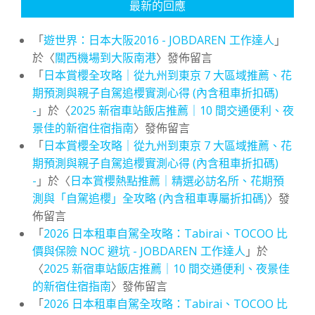
最新的回應
「
遊世界：日本大阪2016 - JOBDAREN 工作達人
」
於〈
關西機場到大阪南港
〉發佈留言
「
日本賞櫻全攻略｜從九州到東京 7 大區域推薦、花
期預測與親子自駕追櫻實測心得 (內含租車折扣碼)
-
」於〈
2025 新宿車站飯店推薦｜10 間交通便利、夜
景佳的新宿住宿指南
〉發佈留言
「
日本賞櫻全攻略｜從九州到東京 7 大區域推薦、花
期預測與親子自駕追櫻實測心得 (內含租車折扣碼)
-
」於〈
日本賞櫻熱點推薦｜精選必訪名所、花期預
測與「自駕追櫻」全攻略 (內含租車專屬折扣碼)
〉發
佈留言
「
2026 日本租車自駕全攻略：Tabirai、TOCOO 比
價與保險 NOC 避坑 - JOBDAREN 工作達人
」於
〈
2025 新宿車站飯店推薦｜10 間交通便利、夜景佳
的新宿住宿指南
〉發佈留言
「
2026 日本租車自駕全攻略：Tabirai、TOCOO 比