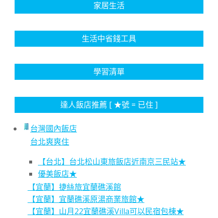
家居生活
生活中省錢工具
學習清單
達人飯店推薦 [ ★號 = 已住 ]
台灣國內飯店
台北爽爽住
【台北】台北松山東旅飯店近南京三民站★
優美飯店★
【宜蘭】捷絲旅宜蘭礁溪館
【宜蘭】宜蘭礁溪原湯商業旅館★
【宜蘭】山月22宜蘭礁溪Villa可以民宿包棟★