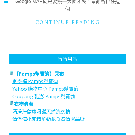
Google MAP硬是要繞一大圈才爽，奉勸各位在這
個
CONTINUE READING
寶寶用品
【Pamps幫寶適】尿布
家樂福 Pamps幫寶適
Yahoo 購物中心 Pamps幫寶適
Coupang 酷澎 Pamps幫寶適
衣物清潔
清淨海健康呵護天然洗衣精
清淨海小麥精華奶瓶食器清潔慕斯