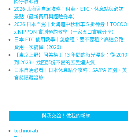
際停靠心得
2026 北海道自駕攻略：租車、ETC、休息站與必訪
景點（最新費用與經驗分享）
2026 日本自駕｜北海道中秋租車 5 折神券！TOCOO
x NIPPON 實測預約教學（一家五口實戰分享）
日本 ETC 使用教學｜怎麼租？要不要租？高速公路
費用一次搞懂（2026）
【東京上野】阿美橫丁 13 年間的時光漫步：從 2010
到 2023，找回那份不變的庶民煙火氣
日本自駕必看｜日本休息站全攻略：SA/PA 差別、美
食與隱藏設施
與我交誼！做我的粉絲！
technorati