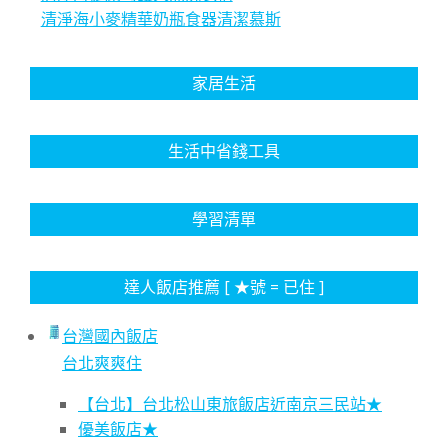
清淨海小麥精華奶瓶食器清潔慕斯
家居生活
生活中省錢工具
學習清單
達人飯店推薦 [ ★號 = 已住 ]
台灣國內飯店
台北爽爽住
【台北】台北松山東旅飯店近南京三民站★
優美飯店★