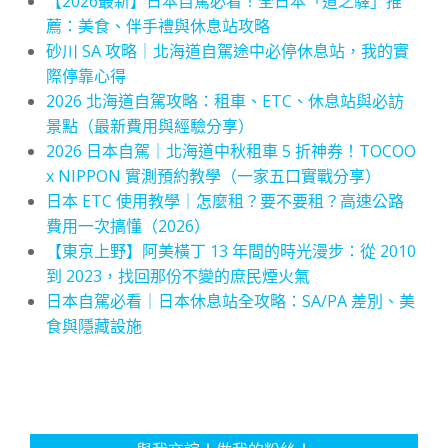
【2026最新】日本自駕必看！全日本「道之驛」推
薦：美食、伴手禮與休息站攻略
砂川 SA 攻略｜北海道自駕途中必停休息站，我的實
際停靠心得
2026 北海道自駕攻略：租車、ETC、休息站與必訪
景點（最新費用與經驗分享）
2026 日本自駕｜北海道中秋租車 5 折神券！TOCOO
x NIPPON 實測預約教學（一家五口實戰分享）
日本 ETC 使用教學｜怎麼租？要不要租？高速公路
費用一次搞懂（2026）
【東京上野】阿美橫丁 13 年間的時光漫步：從 2010
到 2023，找回那份不變的庶民煙火氣
日本自駕必看｜日本休息站全攻略：SA/PA 差別、美
食與隱藏設施