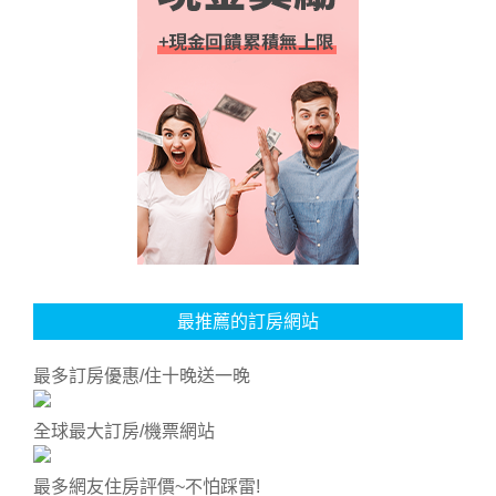
最推薦的訂房網站
最多訂房優惠/住十晚送一晚
全球最大訂房/機票網站
最多網友住房評價~不怕踩雷!