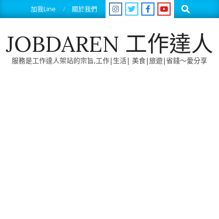
Skip
Search
加我Line
關於我們
to
content
JOBDAREN 工作達人
服務是工作達人架站的宗旨,工作|生活| 美食|旅遊|省錢～愛分享
Primary
Navigation
Menu