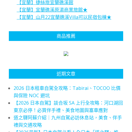
【宜蘭】捷絲旅宜蘭礁溪館
【宜蘭】宜蘭礁溪原湯商業旅館★
【宜蘭】山月22宜蘭礁溪Villa可以民宿包棟★
商品推薦
近期文章
2026 日本租車自駕全攻略：Tabirai、TOCOO 比價
與保險 NOC 避坑
【2026 日本自駕】談合坂 SA 上行全攻略：河口湖回
東京必停！必買伴手禮、美食地圖與塞車應對
道之驛阿蘇介紹｜九州自駕必訪休息站，美食、伴手
禮與交通攻略