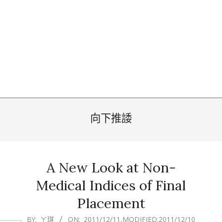
向下推諉
A New Look at Non-
Medical Indices of Final
Placement
2011-
BY:
ㄚ琪
ON:
2011/12/11
,MODIFIED:
2011/12/10