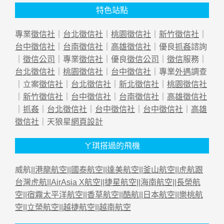
特色站點
專業
徵信社
｜
台北徵信社
｜
桃園徵信社
｜
新竹徵信社
｜
台中徵信社
｜
台南徵信社
｜
高雄徵信社
｜優良
抓姦
諮詢
｜
徵信公司
｜專業
徵信社
｜優良
徵信公司
｜
徵信
服務｜
台北徵信社
｜
桃園徵信社
｜
台中徵信社
｜專業
外遇
調查
｜立案
徵信社
｜
台北徵信社
｜
新北徵信社
｜
桃園徵信社
｜
新竹徵信社
｜
台中徵信社
｜
台南徵信社
｜
高雄徵信社
｜
抓姦
｜
台北徵信社
｜
台中徵信社
｜
台中徵信社
｜
高雄
徵信社
｜天狼星
網頁設計
ㄚ琪搭過的飛機
威航||
港龍航空
||
國泰航空
||
達美航空
||
釜山航空
||
虎航跟
台灣虎航
||
AirAsia X航空
||
捷星航空
||
海南航空
||
長榮航
空
||
宿霧太平洋航空
||
香草航空
||
酷航
||
日本航空
||
樂桃航
空
||
立榮航空
||
越捷航空
||
越南航空