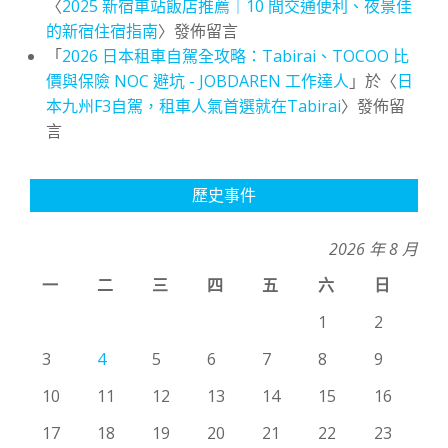
〈
2025 新宿車站飯店推薦｜10 間交通便利、夜景佳
的新宿住宿指南
〉發佈留言
「
2026 日本租車自駕全攻略：Tabirai、TOCOO 比
價與保險 NOC 避坑 - JOBDAREN 工作達人
」於〈
日
本九州F3自駕，租車人氣首選就在Tabirai
〉發佈留
言
歷史事件
2026 年 8 月
一
二
三
四
五
六
日
1
2
3
4
5
6
7
8
9
10
11
12
13
14
15
16
17
18
19
20
21
22
23