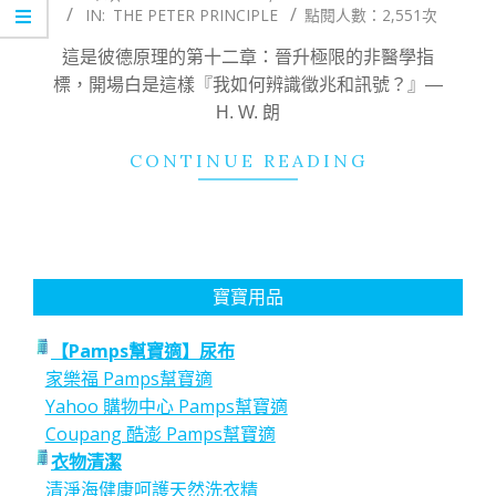
IN:
THE PETER PRINCIPLE
點閱人數：2,551次
12-
11
這是彼德原理的第十二章：晉升極限的非醫學指
標，開場白是這樣『我如何辨識徵兆和訊號？』—
H. W. 朗
CONTINUE READING
寶寶用品
【Pamps幫寶適】尿布
家樂福 Pamps幫寶適
Yahoo 購物中心 Pamps幫寶適
Coupang 酷澎 Pamps幫寶適
衣物清潔
清淨海健康呵護天然洗衣精