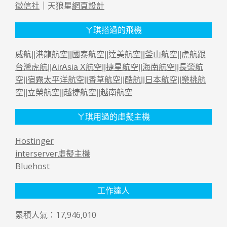
徵信社
｜天狼星
網頁設計
ㄚ琪搭過的飛機
威航||
港龍航空
||
國泰航空
||
達美航空
||
釜山航空
||
虎航跟
台灣虎航
||
AirAsia X航空
||
捷星航空
||
海南航空
||
長榮航
空
||
宿霧太平洋航空
||
香草航空
||
酷航
||
日本航空
||
樂桃航
空
||
立榮航空
||
越捷航空
||
越南航空
ㄚ琪用過的虛擬主機
Hostinger
interserver虛擬主機
Bluehost
工作達人
累積人氣：17,946,010