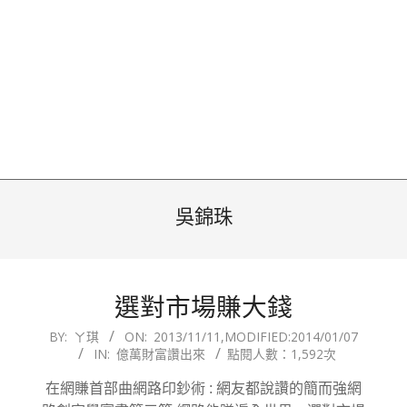
吳錦珠
選對市場賺大錢
2013-
BY:
ㄚ琪
ON:
2013/11/11
,MODIFIED:
2014/01/07
IN:
億萬財富讚出來
點閱人數：1,592次
11-
11
在網賺首部曲網路印鈔術 : 網友都說讚的簡而強網