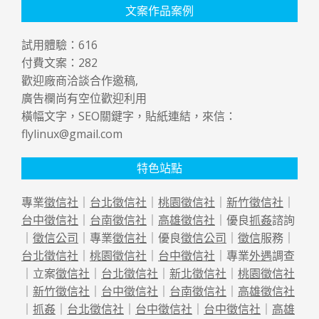
文案作品案例
試用體驗：
616
付費文案：
282
歡迎廠商洽談合作邀稿,
廣告欄尚有空位歡迎利用
橫幅文字，SEO關鍵字，貼紙連結，來信：
flylinux@gmail.com
特色站點
專業
徵信社
｜
台北徵信社
｜
桃園徵信社
｜
新竹徵信社
｜
台中徵信社
｜
台南徵信社
｜
高雄徵信社
｜優良
抓姦
諮詢
｜
徵信公司
｜專業
徵信社
｜優良
徵信公司
｜
徵信
服務｜
台北徵信社
｜
桃園徵信社
｜
台中徵信社
｜專業
外遇
調查
｜立案
徵信社
｜
台北徵信社
｜
新北徵信社
｜
桃園徵信社
｜
新竹徵信社
｜
台中徵信社
｜
台南徵信社
｜
高雄徵信社
｜
抓姦
｜
台北徵信社
｜
台中徵信社
｜
台中徵信社
｜
高雄