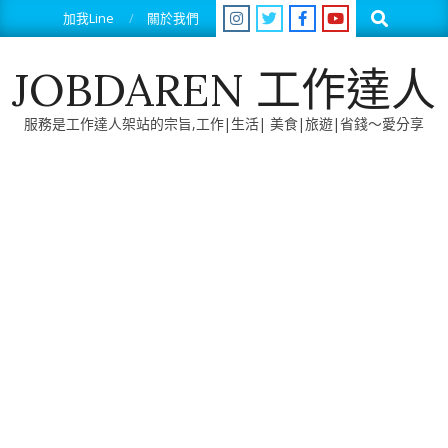
Skip
Search
加我Line
關於我們
to
content
JOBDAREN 工作達人
服務是工作達人架站的宗旨,工作|生活| 美食|旅遊|省錢～愛分享
Primary
Navigation
Menu