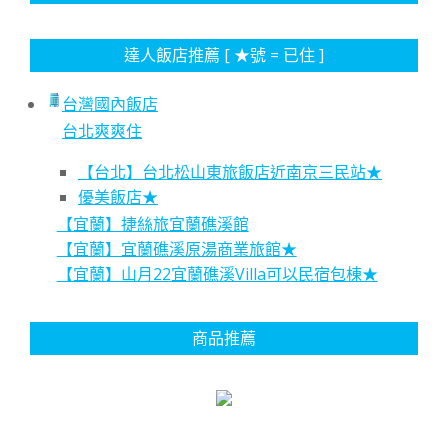
達人飯店推薦 [ ★號 = 已住 ]
台灣國內飯店
台北爽爽住
【台北】台北松山東旅飯店近南京三民站★
優美飯店★
【宜蘭】捷絲旅宜蘭礁溪館
【宜蘭】宜蘭礁溪原湯商業旅館★
【宜蘭】山月22宜蘭礁溪Villa可以民宿包棟★
商品推薦