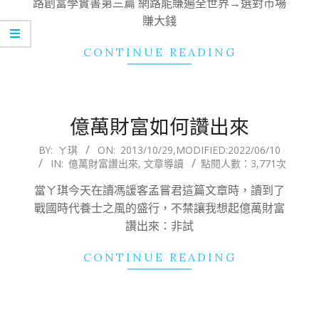
路創富學實書第三篇 網路能賺遍全世界→選對市場
賺大錢
CONTINUE READING
億萬財富如何讚出來
2013-
BY:
ㄚ琪
ON:
2013/10/29
,MODIFIED:
2022/06/10
IN:
億萬財富讚出來
,
文章導讀
點閱人數：3,771次
10-
29
當ㄚ琪今天在讀馮諼客孟嘗君這篇文章時，讀到了
戰國時代養士之風的盛行，不禁讓我想起億萬財富
讚出來：非試
CONTINUE READING