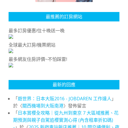
最推薦的訂房網站
最多訂房優惠/住十晚送一晚
全球最大訂房/機票網站
最多網友住房評價~不怕踩雷!
最新的回應
「
遊世界：日本大阪2016 - JOBDAREN 工作達人
」
於〈
關西機場到大阪南港
〉發佈留言
「
日本賞櫻全攻略｜從九州到東京 7 大區域推薦、花
期預測與親子自駕追櫻實測心得 (內含租車折扣碼)
-
」於〈
2025 新宿車站飯店推薦｜10 間交通便利、夜