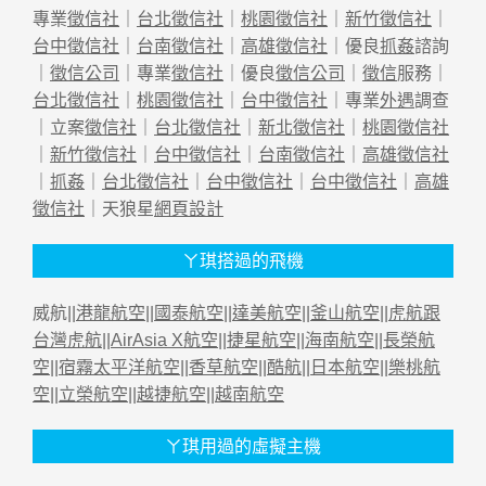
專業
徵信社
｜
台北徵信社
｜
桃園徵信社
｜
新竹徵信社
｜
台中徵信社
｜
台南徵信社
｜
高雄徵信社
｜優良
抓姦
諮詢
｜
徵信公司
｜專業
徵信社
｜優良
徵信公司
｜
徵信
服務｜
台北徵信社
｜
桃園徵信社
｜
台中徵信社
｜專業
外遇
調查
｜立案
徵信社
｜
台北徵信社
｜
新北徵信社
｜
桃園徵信社
｜
新竹徵信社
｜
台中徵信社
｜
台南徵信社
｜
高雄徵信社
｜
抓姦
｜
台北徵信社
｜
台中徵信社
｜
台中徵信社
｜
高雄
徵信社
｜天狼星
網頁設計
ㄚ琪搭過的飛機
威航||
港龍航空
||
國泰航空
||
達美航空
||
釜山航空
||
虎航跟
台灣虎航
||
AirAsia X航空
||
捷星航空
||
海南航空
||
長榮航
空
||
宿霧太平洋航空
||
香草航空
||
酷航
||
日本航空
||
樂桃航
空
||
立榮航空
||
越捷航空
||
越南航空
ㄚ琪用過的虛擬主機