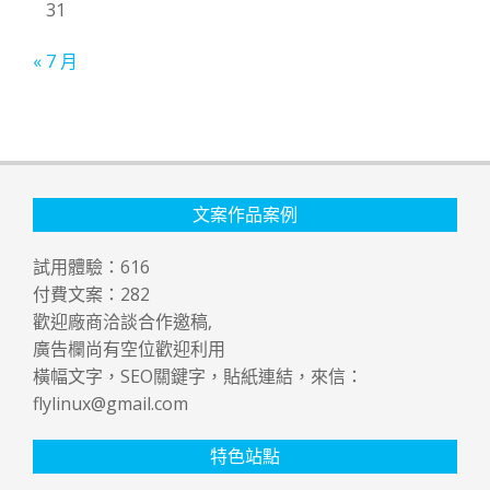
31
« 7 月
文案作品案例
試用體驗：
616
付費文案：
282
歡迎廠商洽談合作邀稿,
廣告欄尚有空位歡迎利用
橫幅文字，SEO關鍵字，貼紙連結，來信：
flylinux@gmail.com
特色站點