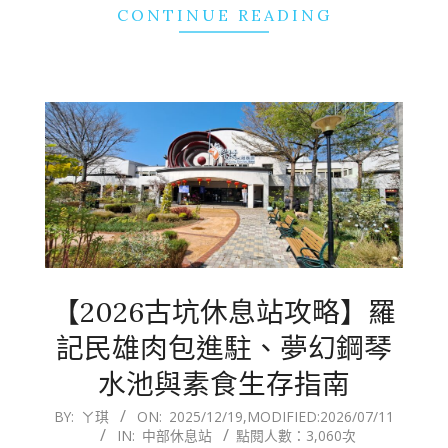
CONTINUE READING
【2026古坑休息站攻略】羅
記民雄肉包進駐、夢幻鋼琴
水池與素食生存指南
2025-
BY:
ㄚ琪
ON:
2025/12/19
,MODIFIED:
2026/07/11
IN:
中部休息站
點閱人數：3,060次
12-