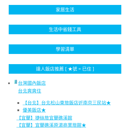
家居生活
生活中省錢工具
學習清單
達人飯店推薦 [ ★號 = 已住 ]
台灣國內飯店
台北爽爽住
【台北】台北松山東旅飯店近南京三民站★
優美飯店★
【宜蘭】捷絲旅宜蘭礁溪館
【宜蘭】宜蘭礁溪原湯商業旅館★