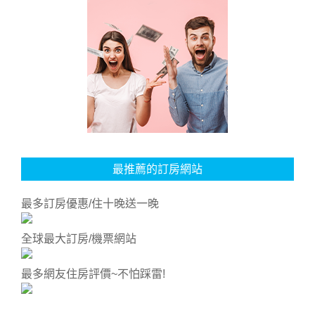
最推薦的訂房網站
最多訂房優惠/住十晚送一晚
全球最大訂房/機票網站
最多網友住房評價~不怕踩雷!