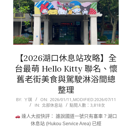
【2026湖口休息站攻略】全
台最萌 Hello Kitty 聯名、懷
舊老街美食與駕駛淋浴間總
整理
2026-
BY:
ㄚ琪
ON:
2026/01/11
,MODIFIED:
2026/07/11
IN:
北部休息站
點閱人數：3,818次
01-
11
達人大叔快評： 誰說國道一號只有塞車？湖口
休息站 (Hukou Service Area) 已經