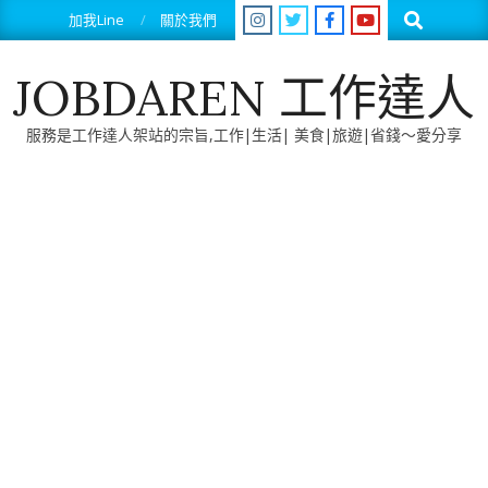
Skip
Search
加我Line
關於我們
to
content
JOBDAREN 工作達人
服務是工作達人架站的宗旨,工作|生活| 美食|旅遊|省錢～愛分享
Primary
Navigation
Menu