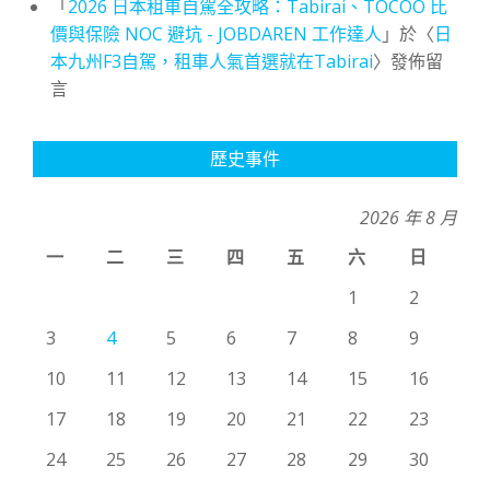
「
2026 日本租車自駕全攻略：Tabirai、TOCOO 比
價與保險 NOC 避坑 - JOBDAREN 工作達人
」於〈
日
本九州F3自駕，租車人氣首選就在Tabirai
〉發佈留
言
歷史事件
2026 年 8 月
一
二
三
四
五
六
日
1
2
3
4
5
6
7
8
9
10
11
12
13
14
15
16
17
18
19
20
21
22
23
24
25
26
27
28
29
30