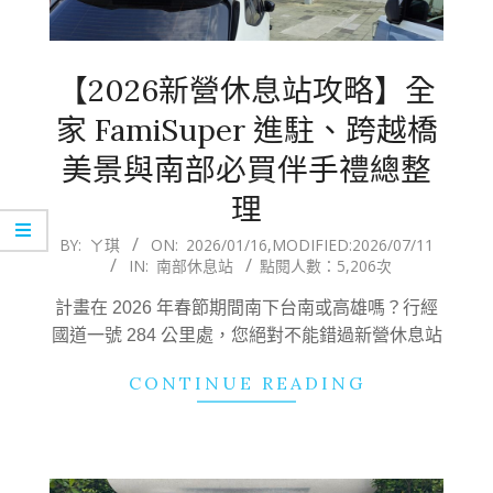
【2026新營休息站攻略】全
家 FamiSuper 進駐、跨越橋
美景與南部必買伴手禮總整
理
2026-
BY:
ㄚ琪
ON:
2026/01/16
,MODIFIED:
2026/07/11
IN:
南部休息站
點閱人數：5,206次
01-
16
計畫在 2026 年春節期間南下台南或高雄嗎？行經
國道一號 284 公里處，您絕對不能錯過新營休息站
CONTINUE READING