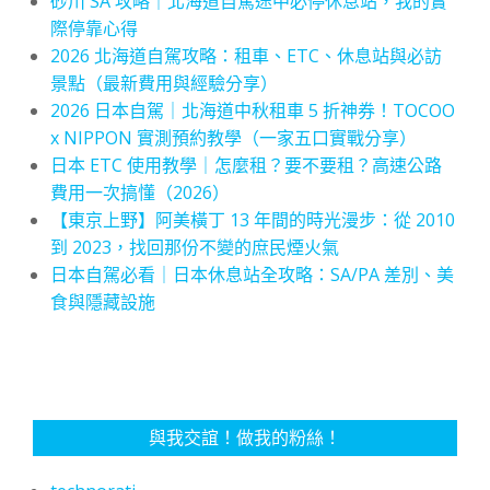
砂川 SA 攻略｜北海道自駕途中必停休息站，我的實
際停靠心得
2026 北海道自駕攻略：租車、ETC、休息站與必訪
景點（最新費用與經驗分享）
2026 日本自駕｜北海道中秋租車 5 折神券！TOCOO
x NIPPON 實測預約教學（一家五口實戰分享）
日本 ETC 使用教學｜怎麼租？要不要租？高速公路
費用一次搞懂（2026）
【東京上野】阿美橫丁 13 年間的時光漫步：從 2010
到 2023，找回那份不變的庶民煙火氣
日本自駕必看｜日本休息站全攻略：SA/PA 差別、美
食與隱藏設施
與我交誼！做我的粉絲！