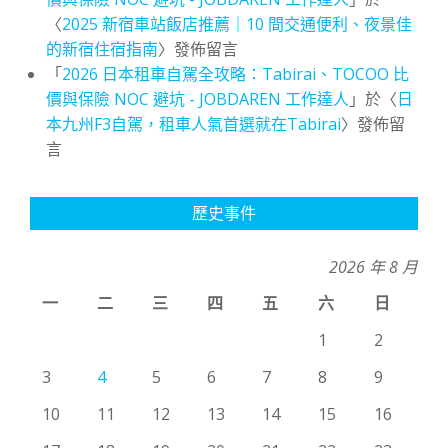
〈
2025 新宿車站飯店推薦｜10 間交通便利、夜景佳
的新宿住宿指南
〉發佈留言
「
2026 日本租車自駕全攻略：Tabirai、TOCOO 比
價與保險 NOC 避坑 - JOBDAREN 工作達人
」於〈
日
本九州F3自駕，租車人氣首選就在Tabirai
〉發佈留
言
歷史事件
2026 年 8 月
一
二
三
四
五
六
日
1
2
3
4
5
6
7
8
9
10
11
12
13
14
15
16