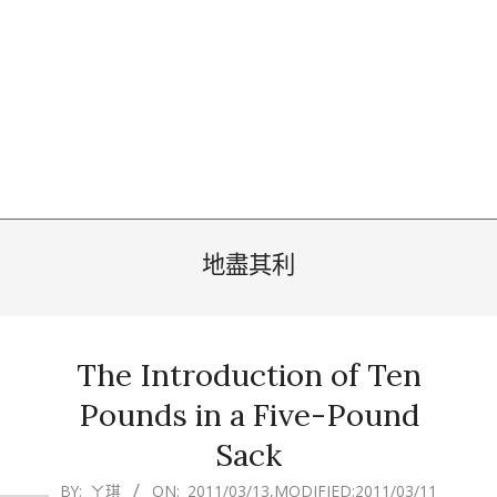
地盡其利
The Introduction of Ten
Pounds in a Five-Pound
Sack
2011-
BY:
ㄚ琪
ON:
2011/03/13
,MODIFIED:
2011/03/11