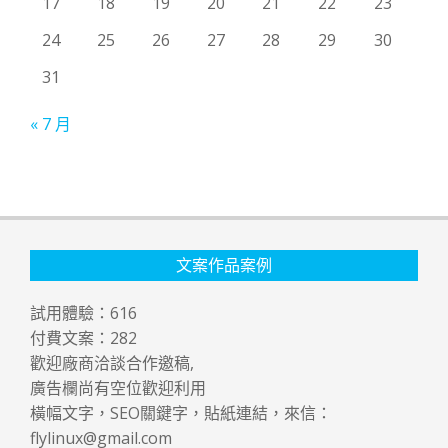
17
18
19
20
21
22
23
24
25
26
27
28
29
30
31
« 7 月
文案作品案例
試用體驗：
616
付費文案：
282
歡迎廠商洽談合作邀稿,
廣告欄尚有空位歡迎利用
橫幅文字，SEO關鍵字，貼紙連結，來信：
flylinux@gmail.com