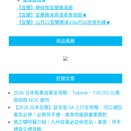
【宜蘭】捷絲旅宜蘭礁溪館
【宜蘭】宜蘭礁溪原湯商業旅館★
【宜蘭】山月22宜蘭礁溪Villa可以民宿包棟★
商品推薦
近期文章
2026 日本租車自駕全攻略：Tabirai、TOCOO 比價
與保險 NOC 避坑
【2026 日本自駕】談合坂 SA 上行全攻略：河口湖回
東京必停！必買伴手禮、美食地圖與塞車應對
道之驛阿蘇介紹｜九州自駕必訪休息站，美食、伴手
禮與交通攻略