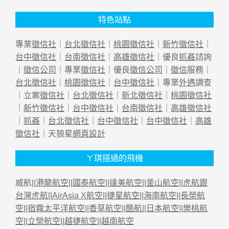
特色站點
專業
徵信社
｜
台北徵信社
｜
桃園徵信社
｜
新竹徵信社
｜
台中徵信社
｜
台南徵信社
｜
高雄徵信社
｜優良
抓姦
諮詢
｜
徵信公司
｜專業
徵信社
｜優良
徵信公司
｜
徵信
服務｜
台北徵信社
｜
桃園徵信社
｜
台中徵信社
｜專業
外遇
調查
｜立案
徵信社
｜
台北徵信社
｜
新北徵信社
｜
桃園徵信社
｜
新竹徵信社
｜
台中徵信社
｜
台南徵信社
｜
高雄徵信社
｜
抓姦
｜
台北徵信社
｜
台中徵信社
｜
台中徵信社
｜
高雄
徵信社
｜天狼星
網頁設計
ㄚ琪搭過的飛機
威航||
港龍航空
||
國泰航空
||
達美航空
||
釜山航空
||
虎航跟
台灣虎航
||
AirAsia X航空
||
捷星航空
||
海南航空
||
長榮航
空
||
宿霧太平洋航空
||
香草航空
||
酷航
||
日本航空
||
樂桃航
空
||
立榮航空
||
越捷航空
||
越南航空