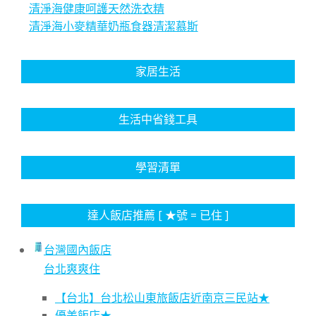
清淨海健康呵護天然洗衣精
清淨海小麥精華奶瓶食器清潔慕斯
家居生活
生活中省錢工具
學習清單
達人飯店推薦 [ ★號 = 已住 ]
台灣國內飯店
台北爽爽住
【台北】台北松山東旅飯店近南京三民站★
優美飯店★