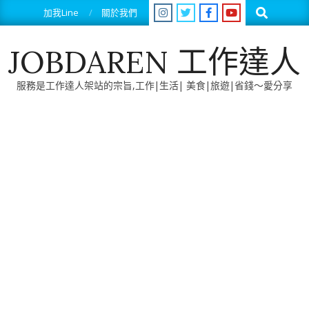
Skip
Search
加我Line
關於我們
to
content
JOBDAREN 工作達人
服務是工作達人架站的宗旨,工作|生活| 美食|旅遊|省錢～愛分享
Primary
Navigation
Menu