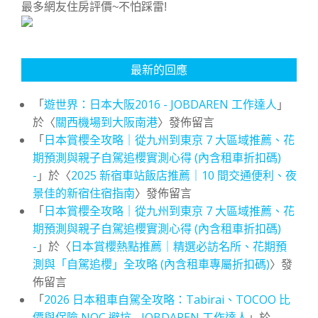
最多網友住房評價~不怕踩雷!
最新的回應
「
遊世界：日本大阪2016 - JOBDAREN 工作達人
」
於〈
關西機場到大阪南港
〉發佈留言
「
日本賞櫻全攻略｜從九州到東京 7 大區域推薦、花
期預測與親子自駕追櫻實測心得 (內含租車折扣碼)
-
」於〈
2025 新宿車站飯店推薦｜10 間交通便利、夜
景佳的新宿住宿指南
〉發佈留言
「
日本賞櫻全攻略｜從九州到東京 7 大區域推薦、花
期預測與親子自駕追櫻實測心得 (內含租車折扣碼)
-
」於〈
日本賞櫻熱點推薦｜精選必訪名所、花期預
測與「自駕追櫻」全攻略 (內含租車專屬折扣碼)
〉發
佈留言
「
2026 日本租車自駕全攻略：Tabirai、TOCOO 比
價與保險 NOC 避坑 - JOBDAREN 工作達人
」於