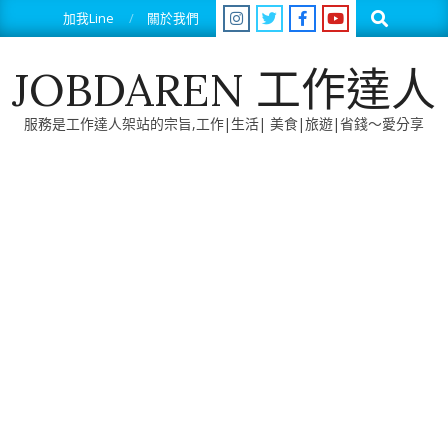
Skip
Search
加我Line
關於我們
to
content
JOBDAREN 工作達人
服務是工作達人架站的宗旨,工作|生活| 美食|旅遊|省錢～愛分享
Primary
Navigation
Menu