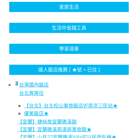
家居生活
生活中省錢工具
學習清單
達人飯店推薦 [ ★號 = 已住 ]
台灣國內飯店
台北爽爽住
【台北】台北松山東旅飯店近南京三民站★
優美飯店★
【宜蘭】捷絲旅宜蘭礁溪館
【宜蘭】宜蘭礁溪原湯商業旅館★
【宜蘭】山月22宜蘭礁溪Villa可以民宿包棟★