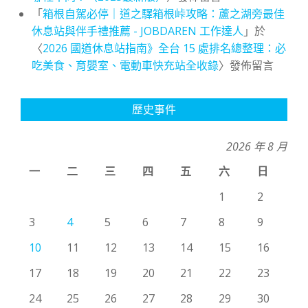
「
箱根自駕必停｜道之驛箱根峠攻略：蘆之湖旁最佳
休息站與伴手禮推薦 - JOBDAREN 工作達人
」於
〈
2026 國道休息站指南》全台 15 處排名總整理：必
吃美食、育嬰室、電動車快充站全收錄
〉發佈留言
歷史事件
2026 年 8 月
一
二
三
四
五
六
日
1
2
3
4
5
6
7
8
9
10
11
12
13
14
15
16
17
18
19
20
21
22
23
24
25
26
27
28
29
30