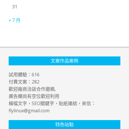
31
« 7 月
文案作品案例
試用體驗：
616
付費文案：
282
歡迎廠商洽談合作邀稿,
廣告欄尚有空位歡迎利用
橫幅文字，SEO關鍵字，貼紙連結，來信：
flylinux@gmail.com
特色站點