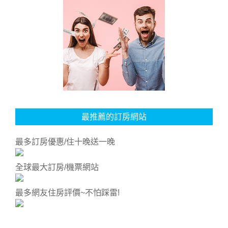
最推薦的訂房網站
最多訂房優惠/住十晚送一晚
全球最大訂房/機票網站
最多網友住房評價~不怕踩雷!