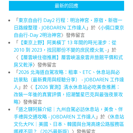
最新的回應
「
東京自由行 Day2 行程：明治神宮・原宿・新宿一
日路線整理 - JOBDAREN 工作達人
」於〈
小倆口東京
自由行-Day 2明治神宮
〉發佈留言
「
【東京上野】阿美橫丁 13 年間的時光漫步：從
2010 到 2023，找回那份不變的庶民煙火氣 -
」於
〈
【層雲峽住宿推薦】層雲峽溫泉雲井旅館平價和式
房又乾淨
〉發佈留言
「
2026 北海道自駕攻略：租車、ETC、休息站與必
訪景點（最新費用與經驗分享） - JOBDAREN 工作達
人
」於〈
【2026 實測】清水休息站必吃美食推薦：
改裝一年後的真實評價，招潮蟹星巴克與最強夜景攻
略
〉發佈留言
「
道之驛阿蘇介紹｜九州自駕必訪休息站，美食、伴
手禮與交通攻略 - JOBDAREN 工作達人
」於〈
休息站
文化大PK｜美國、日本、韓國與台灣高速公路服務區
哪裡不同？（2025最新版）
〉發佈留言