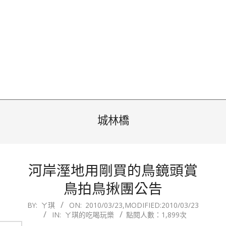
城林橋
河岸溼地用剛買的鳥鏡頭賞
鳥拍鳥揪團公告
2010-
BY:
ㄚ琪
ON:
2010/03/23
,MODIFIED:
2010/03/23
IN:
ㄚ琪的吃喝玩樂
點閱人數：1,899次
03-