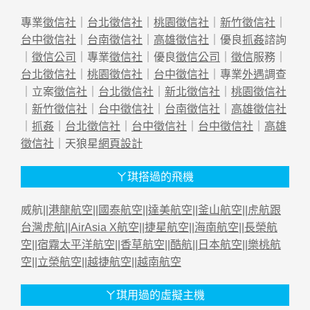
專業
徵信社
｜
台北徵信社
｜
桃園徵信社
｜
新竹徵信社
｜
台中徵信社
｜
台南徵信社
｜
高雄徵信社
｜優良
抓姦
諮詢
｜
徵信公司
｜專業
徵信社
｜優良
徵信公司
｜
徵信
服務｜
台北徵信社
｜
桃園徵信社
｜
台中徵信社
｜專業
外遇
調查
｜立案
徵信社
｜
台北徵信社
｜
新北徵信社
｜
桃園徵信社
｜
新竹徵信社
｜
台中徵信社
｜
台南徵信社
｜
高雄徵信社
｜
抓姦
｜
台北徵信社
｜
台中徵信社
｜
台中徵信社
｜
高雄
徵信社
｜天狼星
網頁設計
ㄚ琪搭過的飛機
威航||
港龍航空
||
國泰航空
||
達美航空
||
釜山航空
||
虎航跟
台灣虎航
||
AirAsia X航空
||
捷星航空
||
海南航空
||
長榮航
空
||
宿霧太平洋航空
||
香草航空
||
酷航
||
日本航空
||
樂桃航
空
||
立榮航空
||
越捷航空
||
越南航空
ㄚ琪用過的虛擬主機