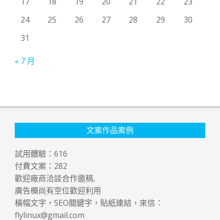
17
18
19
20
21
22
23
24
25
26
27
28
29
30
31
« 7 月
文案作品案例
試用體驗：
616
付費文案：
282
歡迎廠商洽談合作邀稿,
廣告欄尚有空位歡迎利用
橫幅文字，SEO關鍵字，貼紙連結，來信：
flylinux@gmail.com