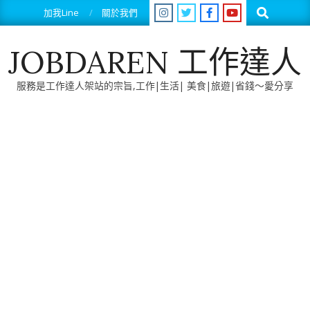
Skip
Search
加我Line
關於我們
to
content
JOBDAREN 工作達人
服務是工作達人架站的宗旨,工作|生活| 美食|旅遊|省錢～愛分享
Primary
Navigation
Menu