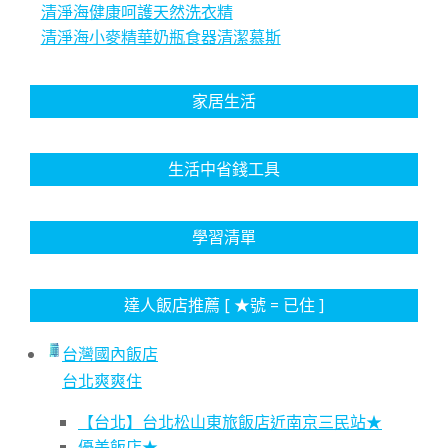
清淨海健康呵護天然洗衣精
清淨海小麥精華奶瓶食器清潔慕斯
家居生活
生活中省錢工具
學習清單
達人飯店推薦 [ ★號 = 已住 ]
台灣國內飯店
台北爽爽住
【台北】台北松山東旅飯店近南京三民站★
優美飯店★