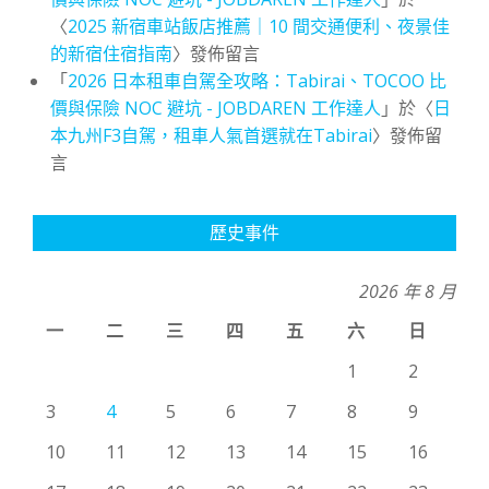
〈
2025 新宿車站飯店推薦｜10 間交通便利、夜景佳
的新宿住宿指南
〉發佈留言
「
2026 日本租車自駕全攻略：Tabirai、TOCOO 比
價與保險 NOC 避坑 - JOBDAREN 工作達人
」於〈
日
本九州F3自駕，租車人氣首選就在Tabirai
〉發佈留
言
歷史事件
2026 年 8 月
一
二
三
四
五
六
日
1
2
3
4
5
6
7
8
9
10
11
12
13
14
15
16