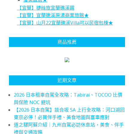
【宜蘭】捷絲旅宜蘭礁溪館
【宜蘭】宜蘭礁溪原湯商業旅館★
【宜蘭】山月22宜蘭礁溪Villa可以民宿包棟★
商品推薦
近期文章
2026 日本租車自駕全攻略：Tabirai、TOCOO 比價
與保險 NOC 避坑
【2026 日本自駕】談合坂 SA 上行全攻略：河口湖回
東京必停！必買伴手禮、美食地圖與塞車應對
道之驛阿蘇介紹｜九州自駕必訪休息站，美食、伴手
禮與交通攻略