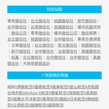
特色站點
專業
徵信社
｜
台北徵信社
｜
桃園徵信社
｜
新竹徵信社
｜
台中徵信社
｜
台南徵信社
｜
高雄徵信社
｜優良
抓姦
諮詢
｜
徵信公司
｜專業
徵信社
｜優良
徵信公司
｜
徵信
服務｜
台北徵信社
｜
桃園徵信社
｜
台中徵信社
｜專業
外遇
調查
｜立案
徵信社
｜
台北徵信社
｜
新北徵信社
｜
桃園徵信社
｜
新竹徵信社
｜
台中徵信社
｜
台南徵信社
｜
高雄徵信社
｜
抓姦
｜
台北徵信社
｜
台中徵信社
｜
台中徵信社
｜
高雄
徵信社
｜天狼星
網頁設計
ㄚ琪搭過的飛機
威航||
港龍航空
||
國泰航空
||
達美航空
||
釜山航空
||
虎航跟
台灣虎航
||
AirAsia X航空
||
捷星航空
||
海南航空
||
長榮航
空
||
宿霧太平洋航空
||
香草航空
||
酷航
||
日本航空
||
樂桃航
空
||
立榮航空
||
越捷航空
||
越南航空