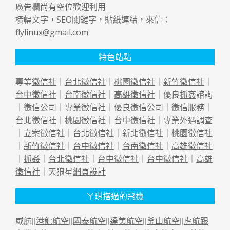
廣告欄尚有空位歡迎利用
橫幅文字，SEO關鍵字，貼紙連結，來信：
flylinux@gmail.com
特色站點
專業
徵信社
｜
台北徵信社
｜
桃園徵信社
｜
新竹徵信社
｜
台中徵信社
｜
台南徵信社
｜
高雄徵信社
｜優良
抓姦
諮詢
｜
徵信公司
｜專業
徵信社
｜優良
徵信公司
｜
徵信
服務｜
台北徵信社
｜
桃園徵信社
｜
台中徵信社
｜專業
外遇
調查
｜立案
徵信社
｜
台北徵信社
｜
新北徵信社
｜
桃園徵信社
｜
新竹徵信社
｜
台中徵信社
｜
台南徵信社
｜
高雄徵信社
｜
抓姦
｜
台北徵信社
｜
台中徵信社
｜
台中徵信社
｜
高雄
徵信社
｜天狼星
網頁設計
ㄚ琪搭過的飛機
威航||
港龍航空
||
國泰航空
||
達美航空
||
釜山航空
||
虎航跟