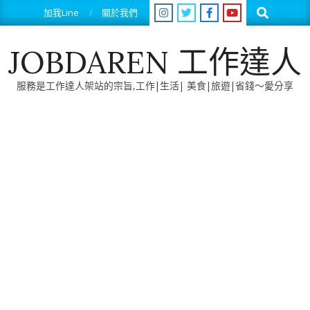
Skip
Search
加我Line
關於我們
to
content
JOBDAREN 工作達人
服務是工作達人架站的宗旨,工作|生活| 美食|旅遊|省錢～愛分享
Primary
Navigation
Menu