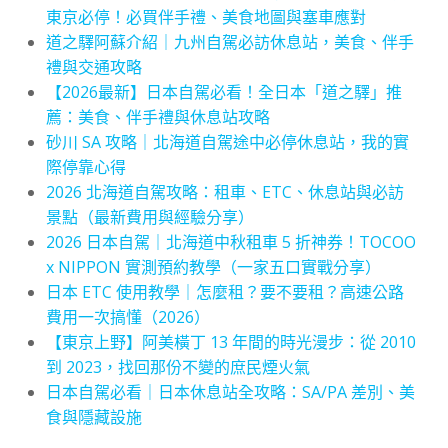
東京必停！必買伴手禮、美食地圖與塞車應對
道之驛阿蘇介紹｜九州自駕必訪休息站，美食、伴手
禮與交通攻略
【2026最新】日本自駕必看！全日本「道之驛」推
薦：美食、伴手禮與休息站攻略
砂川 SA 攻略｜北海道自駕途中必停休息站，我的實
際停靠心得
2026 北海道自駕攻略：租車、ETC、休息站與必訪
景點（最新費用與經驗分享）
2026 日本自駕｜北海道中秋租車 5 折神券！TOCOO
x NIPPON 實測預約教學（一家五口實戰分享）
日本 ETC 使用教學｜怎麼租？要不要租？高速公路
費用一次搞懂（2026）
【東京上野】阿美橫丁 13 年間的時光漫步：從 2010
到 2023，找回那份不變的庶民煙火氣
日本自駕必看｜日本休息站全攻略：SA/PA 差別、美
食與隱藏設施