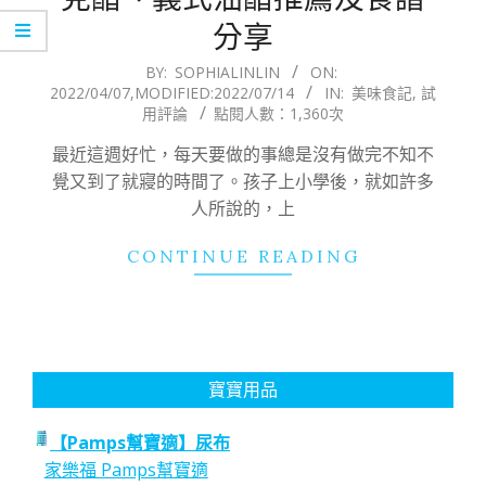
分享
2022-
BY:
SOPHIALINLIN
ON:
2022/04/07
,MODIFIED:
2022/07/14
IN:
美味食記
,
試
04-
用評論
點閱人數：1,360次
07
最近這週好忙，每天要做的事總是沒有做完不知不
覺又到了就寢的時間了。孩子上小學後，就如許多
人所說的，上
CONTINUE READING
寶寶用品
【Pamps幫寶適】尿布
家樂福 Pamps幫寶適