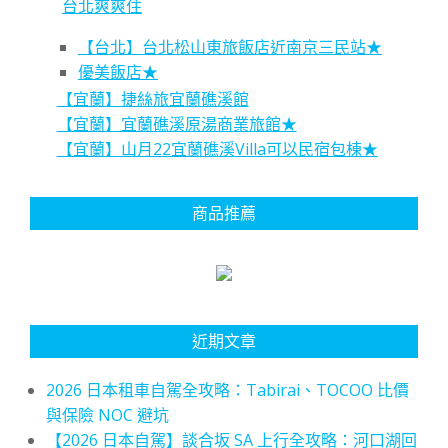
台北爽爽住
【台北】台北松山東旅飯店近南京三民站★
優美飯店★
【宜蘭】捷絲旅宜蘭礁溪館
【宜蘭】宜蘭礁溪原湯商業旅館★
【宜蘭】山月22宜蘭礁溪Villa可以民宿包棟★
商品推薦
近期文章
2026 日本租車自駕全攻略：Tabirai、TOCOO 比價
與保險 NOC 避坑
【2026 日本自駕】談合坂 SA 上行全攻略：河口湖回