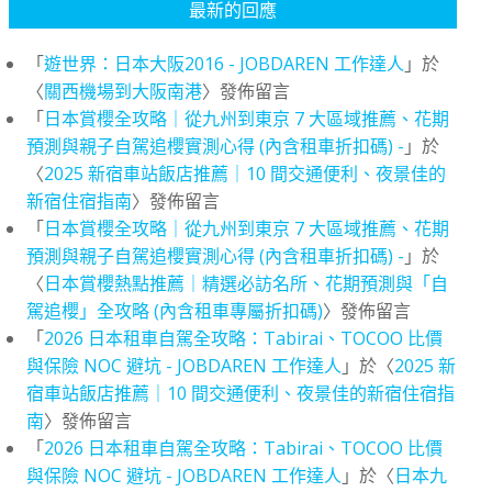
最新的回應
「
遊世界：日本大阪2016 - JOBDAREN 工作達人
」於
〈
關西機場到大阪南港
〉發佈留言
「
日本賞櫻全攻略｜從九州到東京 7 大區域推薦、花期
預測與親子自駕追櫻實測心得 (內含租車折扣碼) -
」於
〈
2025 新宿車站飯店推薦｜10 間交通便利、夜景佳的
新宿住宿指南
〉發佈留言
「
日本賞櫻全攻略｜從九州到東京 7 大區域推薦、花期
預測與親子自駕追櫻實測心得 (內含租車折扣碼) -
」於
〈
日本賞櫻熱點推薦｜精選必訪名所、花期預測與「自
駕追櫻」全攻略 (內含租車專屬折扣碼)
〉發佈留言
「
2026 日本租車自駕全攻略：Tabirai、TOCOO 比價
與保險 NOC 避坑 - JOBDAREN 工作達人
」於〈
2025 新
宿車站飯店推薦｜10 間交通便利、夜景佳的新宿住宿指
南
〉發佈留言
「
2026 日本租車自駕全攻略：Tabirai、TOCOO 比價
與保險 NOC 避坑 - JOBDAREN 工作達人
」於〈
日本九