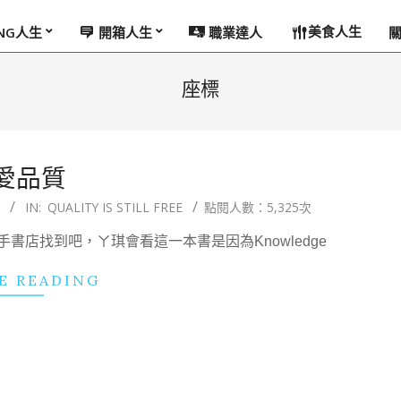
美食人生
ING人生
開箱人生
職業達人
座標
愛品質
IN:
QUALITY IS STILL FREE
點閱人數：5,325次
店找到吧，ㄚ琪會看這一本書是因為Knowledge
E READING