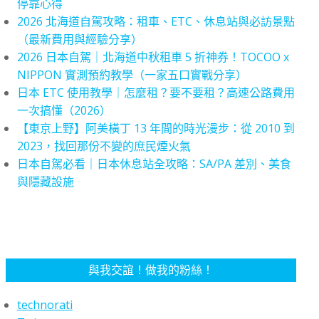
停靠心得
2026 北海道自駕攻略：租車、ETC、休息站與必訪景點
（最新費用與經驗分享）
2026 日本自駕｜北海道中秋租車 5 折神券！TOCOO x
NIPPON 實測預約教學（一家五口實戰分享）
日本 ETC 使用教學｜怎麼租？要不要租？高速公路費用
一次搞懂（2026）
【東京上野】阿美橫丁 13 年間的時光漫步：從 2010 到
2023，找回那份不變的庶民煙火氣
日本自駕必看｜日本休息站全攻略：SA/PA 差別、美食
與隱藏設施
與我交誼！做我的粉絲！
technorati