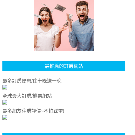
最推薦的訂房網站
最多訂房優惠/住十晚送一晚
全球最大訂房/機票網站
最多網友住房評價~不怕踩雷!