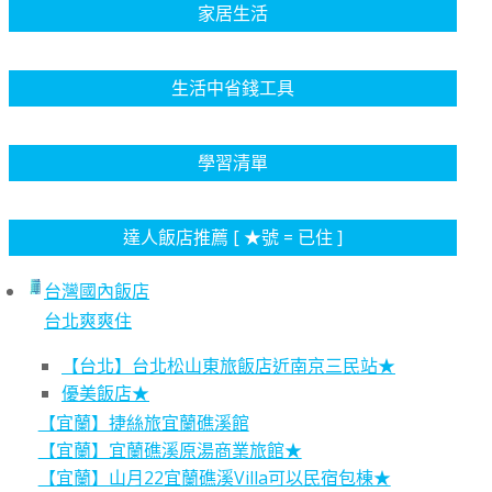
家居生活
生活中省錢工具
學習清單
達人飯店推薦 [ ★號 = 已住 ]
台灣國內飯店
台北爽爽住
【台北】台北松山東旅飯店近南京三民站★
優美飯店★
【宜蘭】捷絲旅宜蘭礁溪館
【宜蘭】宜蘭礁溪原湯商業旅館★
【宜蘭】山月22宜蘭礁溪Villa可以民宿包棟★