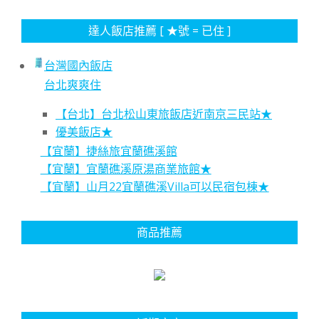
達人飯店推薦 [ ★號 = 已住 ]
台灣國內飯店
台北爽爽住
【台北】台北松山東旅飯店近南京三民站★
優美飯店★
【宜蘭】捷絲旅宜蘭礁溪館
【宜蘭】宜蘭礁溪原湯商業旅館★
【宜蘭】山月22宜蘭礁溪Villa可以民宿包棟★
商品推薦