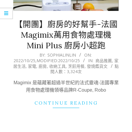
【開團】廚房的好幫手-法國
Magimix萬用食物處理機
Mini Plus 廚房小超跑
2022-
BY:
SOPHIALINLIN
ON:
2022/10/25
,MODIFIED:
2022/10/25
IN:
商品推薦
,
家
10-
居生活
,
家電
,
廚房
,
收納工具
,
烹飪用餐
,
發燒鑑貨文
點
25
閱人數：3,324次
Magimix 是蘊藏著超過半世紀的法式靈魂-法國專業
用食物處理機領導品牌R-Coupe, Robo
CONTINUE READING