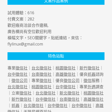
文案作品案例
試用體驗：
616
付費文案：
282
歡迎廠商洽談合作邀稿,
廣告欄尚有空位歡迎利用
橫幅文字，SEO關鍵字，貼紙連結，來信：
flylinux@gmail.com
特色站點
專業
徵信社
｜
台北徵信社
｜
桃園徵信社
｜
新竹徵信社
｜
台中徵信社
｜
台南徵信社
｜
高雄徵信社
｜優良
抓姦
諮詢
｜
徵信公司
｜專業
徵信社
｜優良
徵信公司
｜
徵信
服務｜
台北徵信社
｜
桃園徵信社
｜
台中徵信社
｜專業
外遇
調查
｜立案
徵信社
｜
台北徵信社
｜
新北徵信社
｜
桃園徵信社
｜
新竹徵信社
｜
台中徵信社
｜
台南徵信社
｜
高雄徵信社
｜
抓姦
｜
台北徵信社
｜
台中徵信社
｜
台中徵信社
｜
高雄
徵信社
｜天狼星
網頁設計