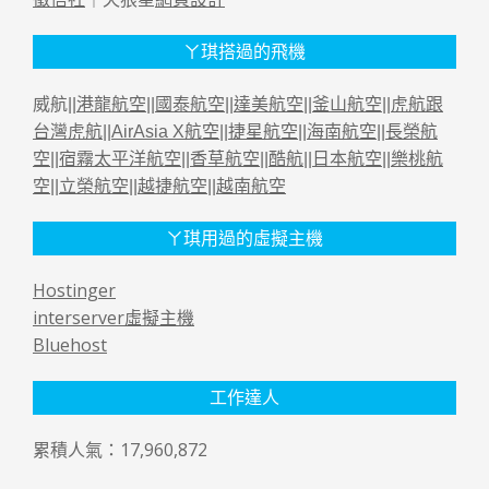
ㄚ琪搭過的飛機
威航||
港龍航空
||
國泰航空
||
達美航空
||
釜山航空
||
虎航跟
台灣虎航
||
AirAsia X航空
||
捷星航空
||
海南航空
||
長榮航
空
||
宿霧太平洋航空
||
香草航空
||
酷航
||
日本航空
||
樂桃航
空
||
立榮航空
||
越捷航空
||
越南航空
ㄚ琪用過的虛擬主機
Hostinger
interserver虛擬主機
Bluehost
工作達人
累積人氣：17,960,872