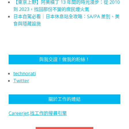
【東京上野】阿美橫丁 13 年間的時光漫步：從 2010
到 2023，找回那份不變的庶民煙火氣
日本自駕必看｜日本休息站全攻略：SA/PA 差別、美
食與隱藏設施
與我交誼！做我的粉絲！
technorati
Twitter
關於工作的連結
Careerjet,找工作的搜尋引擎