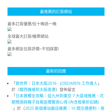
最推薦的訂房網站
最多訂房優惠/住十晚送一晚
全球最大訂房/機票網站
最多網友住房評價~不怕踩雷!
最新的回應
「
遊世界：日本大阪2016 - JOBDAREN 工作達人
」
於〈
關西機場到大阪南港
〉發佈留言
「
日本賞櫻全攻略｜從九州到東京 7 大區域推薦、花
期預測與親子自駕追櫻實測心得 (內含租車折扣碼)
-
」於〈
2025 新宿車站飯店推薦｜10 間交通便利、夜