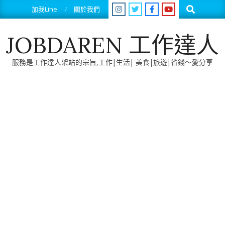
Skip
Search
加我Line
關於我們
to
content
JOBDAREN 工作達人
服務是工作達人架站的宗旨,工作|生活| 美食|旅遊|省錢～愛分享
Primary
Navigation
Menu