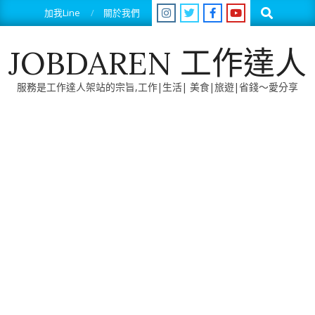
Skip
Search
加我Line
關於我們
to
content
JOBDAREN 工作達人
服務是工作達人架站的宗旨,工作|生活| 美食|旅遊|省錢～愛分享
Primary
Navigation
Menu