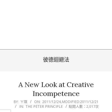
彼德迴避法
A New Look at Creative
Incompetence
2011-
BY:
ㄚ琪
ON:
2011/12/24
,MODIFIED:
2011/12/21
IN:
THE PETER PRINCIPLE
點閱人數：2,017次
12-