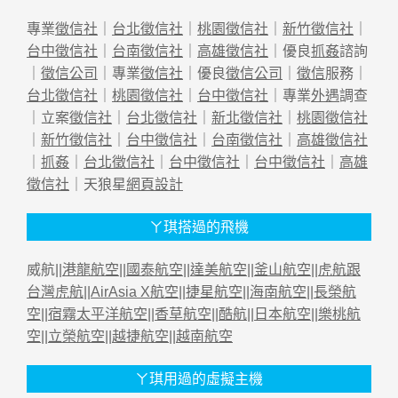
專業
徵信社
｜
台北徵信社
｜
桃園徵信社
｜
新竹徵信社
｜
台中徵信社
｜
台南徵信社
｜
高雄徵信社
｜優良
抓姦
諮詢
｜
徵信公司
｜專業
徵信社
｜優良
徵信公司
｜
徵信
服務｜
台北徵信社
｜
桃園徵信社
｜
台中徵信社
｜專業
外遇
調查
｜立案
徵信社
｜
台北徵信社
｜
新北徵信社
｜
桃園徵信社
｜
新竹徵信社
｜
台中徵信社
｜
台南徵信社
｜
高雄徵信社
｜
抓姦
｜
台北徵信社
｜
台中徵信社
｜
台中徵信社
｜
高雄
徵信社
｜天狼星
網頁設計
ㄚ琪搭過的飛機
威航||
港龍航空
||
國泰航空
||
達美航空
||
釜山航空
||
虎航跟
台灣虎航
||
AirAsia X航空
||
捷星航空
||
海南航空
||
長榮航
空
||
宿霧太平洋航空
||
香草航空
||
酷航
||
日本航空
||
樂桃航
空
||
立榮航空
||
越捷航空
||
越南航空
ㄚ琪用過的虛擬主機