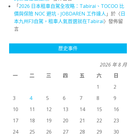
「
2026 日本租車自駕全攻略：Tabirai、TOCOO 比
價與保險 NOC 避坑 - JOBDAREN 工作達人
」於〈
日
本九州F3自駕，租車人氣首選就在Tabirai
〉發佈留
言
歷史事件
2026 年 8 月
一
二
三
四
五
六
日
1
2
3
4
5
6
7
8
9
10
11
12
13
14
15
16
17
18
19
20
21
22
23
24
25
26
27
28
29
30