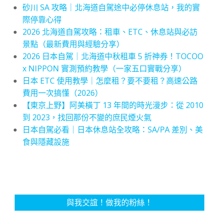
砂川 SA 攻略｜北海道自駕途中必停休息站，我的實
際停靠心得
2026 北海道自駕攻略：租車、ETC、休息站與必訪
景點（最新費用與經驗分享）
2026 日本自駕｜北海道中秋租車 5 折神券！TOCOO
x NIPPON 實測預約教學（一家五口實戰分享）
日本 ETC 使用教學｜怎麼租？要不要租？高速公路
費用一次搞懂（2026）
【東京上野】阿美橫丁 13 年間的時光漫步：從 2010
到 2023，找回那份不變的庶民煙火氣
日本自駕必看｜日本休息站全攻略：SA/PA 差別、美
食與隱藏設施
與我交誼！做我的粉絲！