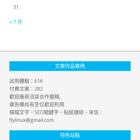
31
« 7 月
文案作品案例
試用體驗：
616
付費文案：
282
歡迎廠商洽談合作邀稿,
廣告欄尚有空位歡迎利用
橫幅文字，SEO關鍵字，貼紙連結，來信：
flylinux@gmail.com
特色站點