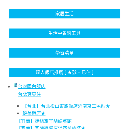
家居生活
生活中省錢工具
學習清單
達人飯店推薦 [ ★號 = 已住 ]
台灣國內飯店
台北爽爽住
【台北】台北松山東旅飯店近南京三民站★
優美飯店★
【宜蘭】捷絲旅宜蘭礁溪館
【宜蘭】宜蘭礁溪原湯商業旅館★