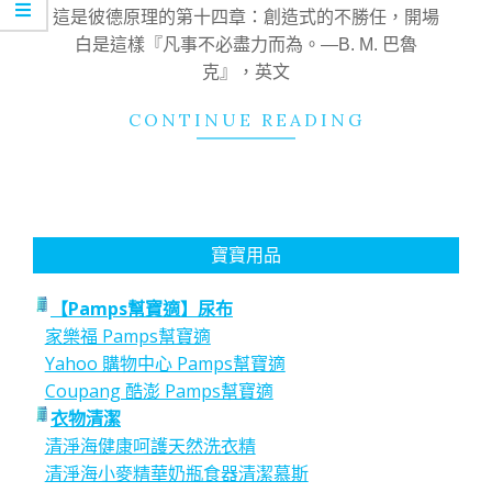
24
這是彼德原理的第十四章：創造式的不勝任，開場
白是這樣『凡事不必盡力而為。—B. M. 巴魯
克』，英文
CONTINUE READING
寶寶用品
【Pamps幫寶適】尿布
家樂福 Pamps幫寶適
Yahoo 購物中心 Pamps幫寶適
Coupang 酷澎 Pamps幫寶適
衣物清潔
清淨海健康呵護天然洗衣精
清淨海小麥精華奶瓶食器清潔慕斯