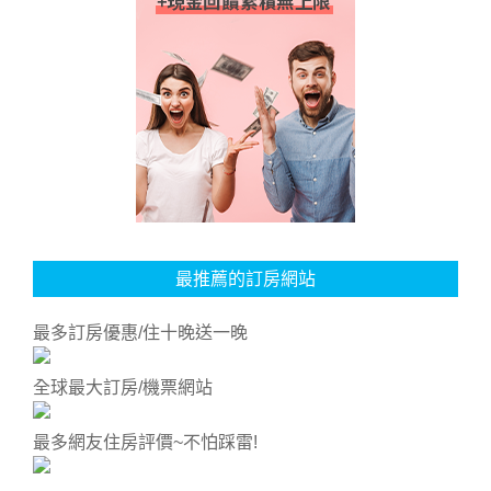
最推薦的訂房網站
最多訂房優惠/住十晚送一晚
全球最大訂房/機票網站
最多網友住房評價~不怕踩雷!