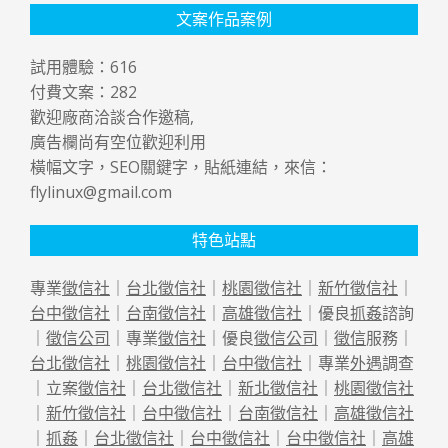
文案作品案例
試用體驗：
616
付費文案：
282
歡迎廠商洽談合作邀稿,
廣告欄尚有空位歡迎利用
橫幅文字，SEO關鍵字，貼紙連結，來信：
flylinux@gmail.com
特色站點
專業
徵信社
｜
台北徵信社
｜
桃園徵信社
｜
新竹徵信社
｜
台中徵信社
｜
台南徵信社
｜
高雄徵信社
｜優良
抓姦
諮詢
｜
徵信公司
｜專業
徵信社
｜優良
徵信公司
｜
徵信
服務｜
台北徵信社
｜
桃園徵信社
｜
台中徵信社
｜專業
外遇
調查
｜立案
徵信社
｜
台北徵信社
｜
新北徵信社
｜
桃園徵信社
｜
新竹徵信社
｜
台中徵信社
｜
台南徵信社
｜
高雄徵信社
｜
抓姦
｜
台北徵信社
｜
台中徵信社
｜
台中徵信社
｜
高雄