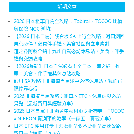
近期文章
2026 日本租車自駕全攻略：Tabirai、TOCOO 比價
與保險 NOC 避坑
【2026 日本自駕】談合坂 SA 上行全攻略：河口湖回
東京必停！必買伴手禮、美食地圖與塞車應對
道之驛阿蘇介紹｜九州自駕必訪休息站，美食、伴手
禮與交通攻略
【2026最新】日本自駕必看！全日本「道之驛」推
薦：美食、伴手禮與休息站攻略
砂川 SA 攻略｜北海道自駕途中必停休息站，我的實
際停靠心得
2026 北海道自駕攻略：租車、ETC、休息站與必訪
景點（最新費用與經驗分享）
2026 日本自駕｜北海道中秋租車 5 折神券！TOCOO
x NIPPON 實測預約教學（一家五口實戰分享）
日本 ETC 使用教學｜怎麼租？要不要租？高速公路
費用一次搞懂（2026）