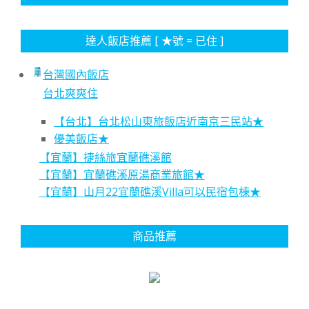
達人飯店推薦 [ ★號 = 已住 ]
台灣國內飯店
台北爽爽住
【台北】台北松山東旅飯店近南京三民站★
優美飯店★
【宜蘭】捷絲旅宜蘭礁溪館
【宜蘭】宜蘭礁溪原湯商業旅館★
【宜蘭】山月22宜蘭礁溪Villa可以民宿包棟★
商品推薦