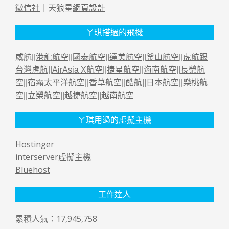
徵信社
｜天狼星
網頁設計
ㄚ琪搭過的飛機
威航||
港龍航空
||
國泰航空
||
達美航空
||
釜山航空
||
虎航跟
台灣虎航
||
AirAsia X航空
||
捷星航空
||
海南航空
||
長榮航
空
||
宿霧太平洋航空
||
香草航空
||
酷航
||
日本航空
||
樂桃航
空
||
立榮航空
||
越捷航空
||
越南航空
ㄚ琪用過的虛擬主機
Hostinger
interserver虛擬主機
Bluehost
工作達人
累積人氣：17,945,758