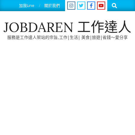
Skip
Search
加我Line
關於我們
to
content
JOBDAREN 工作達人
服務是工作達人架站的宗旨,工作|生活| 美食|旅遊|省錢～愛分享
Primary
Navigation
Menu