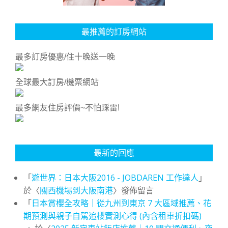
最推薦的訂房網站
最多訂房優惠/住十晚送一晚
全球最大訂房/機票網站
最多網友住房評價~不怕踩雷!
最新的回應
「
遊世界：日本大阪2016 - JOBDAREN 工作達人
」
於〈
關西機場到大阪南港
〉發佈留言
「
日本賞櫻全攻略｜從九州到東京 7 大區域推薦、花
期預測與親子自駕追櫻實測心得 (內含租車折扣碼)