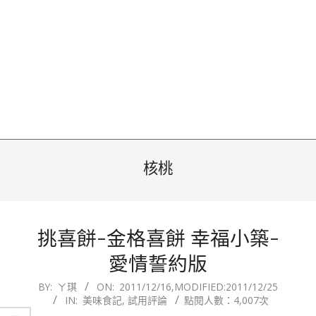
核桃
挑喜餅-金格喜餅 幸福小築-
愛情誓約版
2011-
BY:
ㄚ琪
ON:
2011/12/16
,MODIFIED:
2011/12/25
IN:
美味食記
,
試用評論
點閱人數：4,007次
12-