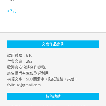
« 7 月
文案作品案例
試用體驗：
616
付費文案：
282
歡迎廠商洽談合作邀稿,
廣告欄尚有空位歡迎利用
橫幅文字，SEO關鍵字，貼紙連結，來信：
flylinux@gmail.com
特色站點