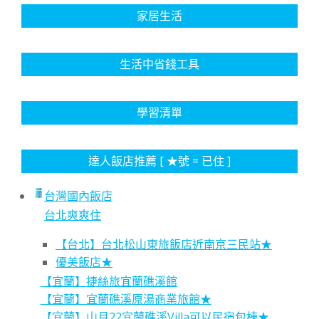
家居生活
生活中省錢工具
學習清單
達人飯店推薦 [ ★號 = 已住 ]
台灣國內飯店
台北爽爽住
【台北】台北松山東旅飯店近南京三民站★
優美飯店★
【宜蘭】捷絲旅宜蘭礁溪館
【宜蘭】宜蘭礁溪原湯商業旅館★
【宜蘭】山月22宜蘭礁溪Villa可以民宿包棟★