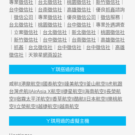
專業
徵信社
｜
台北徵信社
｜
桃園徵信社
｜
新竹徵信社
｜
台中徵信社
｜
台南徵信社
｜
高雄徵信社
｜優良
抓姦
諮詢
｜
徵信公司
｜專業
徵信社
｜優良
徵信公司
｜
徵信
服務｜
台北徵信社
｜
桃園徵信社
｜
台中徵信社
｜專業
外遇
調查
｜立案
徵信社
｜
台北徵信社
｜
新北徵信社
｜
桃園徵信社
｜
新竹徵信社
｜
台中徵信社
｜
台南徵信社
｜
高雄徵信社
｜
抓姦
｜
台北徵信社
｜
台中徵信社
｜
台中徵信社
｜
高雄
徵信社
｜天狼星
網頁設計
ㄚ琪搭過的飛機
威航||
港龍航空
||
國泰航空
||
達美航空
||
釜山航空
||
虎航跟
台灣虎航
||
AirAsia X航空
||
捷星航空
||
海南航空
||
長榮航
空
||
宿霧太平洋航空
||
香草航空
||
酷航
||
日本航空
||
樂桃航
空
||
立榮航空
||
越捷航空
||
越南航空
ㄚ琪用過的虛擬主機