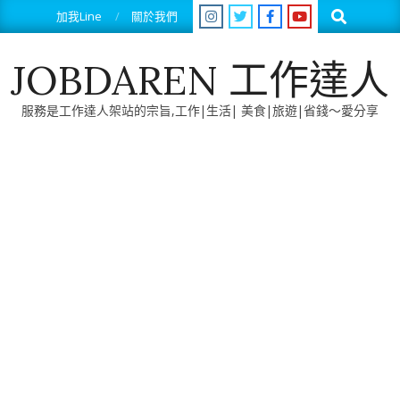
Skip
Search
加我Line
關於我們
to
content
JOBDAREN 工作達人
服務是工作達人架站的宗旨,工作|生活| 美食|旅遊|省錢～愛分享
Primary
Navigation
Menu