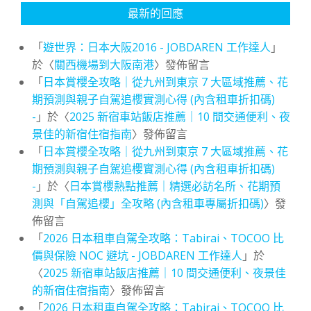
最新的回應
「
遊世界：日本大阪2016 - JOBDAREN 工作達人
」
於〈
關西機場到大阪南港
〉發佈留言
「
日本賞櫻全攻略｜從九州到東京 7 大區域推薦、花
期預測與親子自駕追櫻實測心得 (內含租車折扣碼)
-
」於〈
2025 新宿車站飯店推薦｜10 間交通便利、夜
景佳的新宿住宿指南
〉發佈留言
「
日本賞櫻全攻略｜從九州到東京 7 大區域推薦、花
期預測與親子自駕追櫻實測心得 (內含租車折扣碼)
-
」於〈
日本賞櫻熱點推薦｜精選必訪名所、花期預
測與「自駕追櫻」全攻略 (內含租車專屬折扣碼)
〉發
佈留言
「
2026 日本租車自駕全攻略：Tabirai、TOCOO 比
價與保險 NOC 避坑 - JOBDAREN 工作達人
」於
〈
2025 新宿車站飯店推薦｜10 間交通便利、夜景佳
的新宿住宿指南
〉發佈留言
「
2026 日本租車自駕全攻略：Tabirai、TOCOO 比