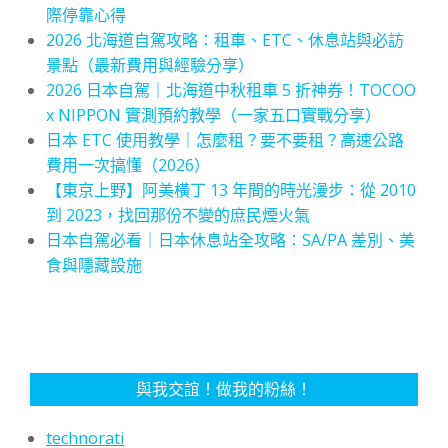
際停靠心得
2026 北海道自駕攻略：租車、ETC、休息站與必訪
景點（最新費用與經驗分享）
2026 日本自駕｜北海道中秋租車 5 折神券！TOCOO
x NIPPON 實測預約教學（一家五口實戰分享）
日本 ETC 使用教學｜怎麼租？要不要租？高速公路
費用一次搞懂（2026）
【東京上野】阿美橫丁 13 年間的時光漫步：從 2010
到 2023，找回那份不變的庶民煙火氣
日本自駕必看｜日本休息站全攻略：SA/PA 差別、美
食與隱藏設施
與我交誼！做我的粉絲！
technorati