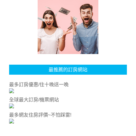
最推薦的訂房網站
最多訂房優惠/住十晚送一晚
全球最大訂房/機票網站
最多網友住房評價~不怕踩雷!