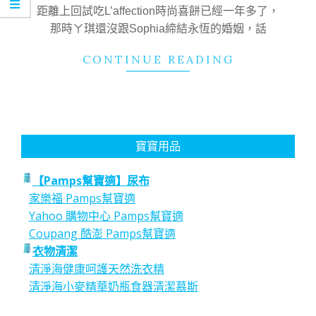
16
距離上回試吃L’affection時尚喜餅已經一年多了，
那時ㄚ琪還沒跟Sophia締結永恆的婚姻，話
CONTINUE READING
寶寶用品
【Pamps幫寶適】尿布
家樂福 Pamps幫寶適
Yahoo 購物中心 Pamps幫寶適
Coupang 酷澎 Pamps幫寶適
衣物清潔
清淨海健康呵護天然洗衣精
清淨海小麥精華奶瓶食器清潔慕斯