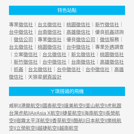
特色站點
專業
徵信社
｜
台北徵信社
｜
桃園徵信社
｜
新竹徵信社
｜
台中徵信社
｜
台南徵信社
｜
高雄徵信社
｜優良
抓姦
諮詢
｜
徵信公司
｜專業
徵信社
｜優良
徵信公司
｜
徵信
服務｜
台北徵信社
｜
桃園徵信社
｜
台中徵信社
｜專業
外遇
調查
｜立案
徵信社
｜
台北徵信社
｜
新北徵信社
｜
桃園徵信社
｜
新竹徵信社
｜
台中徵信社
｜
台南徵信社
｜
高雄徵信社
｜
抓姦
｜
台北徵信社
｜
台中徵信社
｜
台中徵信社
｜
高雄
徵信社
｜天狼星
網頁設計
ㄚ琪搭過的飛機
威航||
港龍航空
||
國泰航空
||
達美航空
||
釜山航空
||
虎航跟
台灣虎航
||
AirAsia X航空
||
捷星航空
||
海南航空
||
長榮航
空
||
宿霧太平洋航空
||
香草航空
||
酷航
||
日本航空
||
樂桃航
空
||
立榮航空
||
越捷航空
||
越南航空