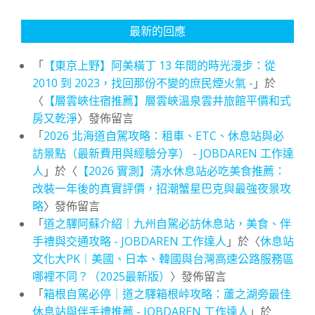
最新的回應
「
【東京上野】阿美橫丁 13 年間的時光漫步：從
2010 到 2023，找回那份不變的庶民煙火氣 -
」於
〈
【層雲峽住宿推薦】層雲峽溫泉雲井旅館平價和式
房又乾淨
〉發佈留言
「
2026 北海道自駕攻略：租車、ETC、休息站與必
訪景點（最新費用與經驗分享） - JOBDAREN 工作達
人
」於〈
【2026 實測】清水休息站必吃美食推薦：
改裝一年後的真實評價，招潮蟹星巴克與最強夜景攻
略
〉發佈留言
「
道之驛阿蘇介紹｜九州自駕必訪休息站，美食、伴
手禮與交通攻略 - JOBDAREN 工作達人
」於〈
休息站
文化大PK｜美國、日本、韓國與台灣高速公路服務區
哪裡不同？（2025最新版）
〉發佈留言
「
箱根自駕必停｜道之驛箱根峠攻略：蘆之湖旁最佳
休息站與伴手禮推薦 - JOBDAREN 工作達人
」於