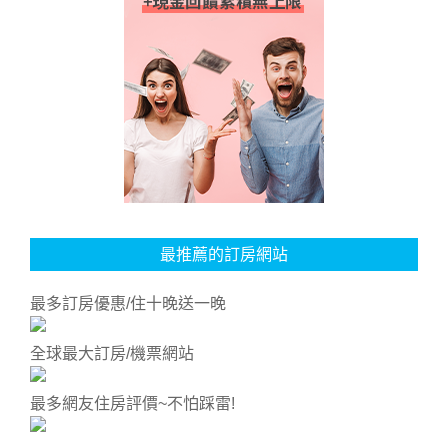
最推薦的訂房網站
最多訂房優惠/住十晚送一晚
全球最大訂房/機票網站
最多網友住房評價~不怕踩雷!