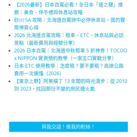
【2026最新】日本自駕必看！全日本「道之驛」推
薦：美食、伴手禮與休息站攻略
砂川 SA 攻略｜北海道自駕途中必停休息站，我的實
際停靠心得
2026 北海道自駕攻略：租車、ETC、休息站與必訪
景點（最新費用與經驗分享）
2026 日本自駕｜北海道中秋租車 5 折神券！TOCOO
x NIPPON 實測預約教學（一家五口實戰分享）
日本 ETC 使用教學｜怎麼租？要不要租？高速公路
費用一次搞懂（2026）
【東京上野】阿美橫丁 13 年間的時光漫步：從 2010
到 2023，找回那份不變的庶民煙火氣
與我交誼！做我的粉絲！