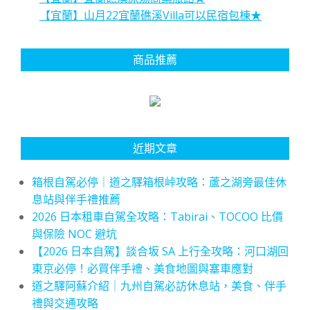
【宜蘭】山月22宜蘭礁溪Villa可以民宿包棟★
商品推薦
近期文章
箱根自駕必停｜道之驛箱根峠攻略：蘆之湖旁最佳休
息站與伴手禮推薦
2026 日本租車自駕全攻略：Tabirai、TOCOO 比價
與保險 NOC 避坑
【2026 日本自駕】談合坂 SA 上行全攻略：河口湖回
東京必停！必買伴手禮、美食地圖與塞車應對
道之驛阿蘇介紹｜九州自駕必訪休息站，美食、伴手
禮與交通攻略