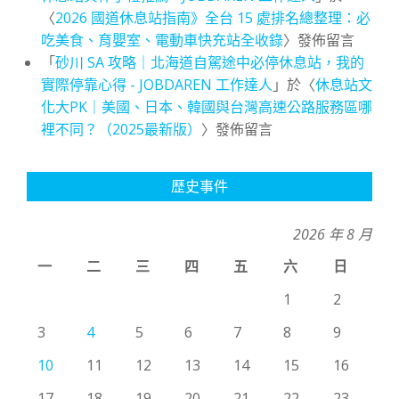
〈
2026 國道休息站指南》全台 15 處排名總整理：必
吃美食、育嬰室、電動車快充站全收錄
〉發佈留言
「
砂川 SA 攻略｜北海道自駕途中必停休息站，我的
實際停靠心得 - JOBDAREN 工作達人
」於〈
休息站文
化大PK｜美國、日本、韓國與台灣高速公路服務區哪
裡不同？（2025最新版）
〉發佈留言
歷史事件
2026 年 8 月
一
二
三
四
五
六
日
1
2
3
4
5
6
7
8
9
10
11
12
13
14
15
16
17
18
19
20
21
22
23