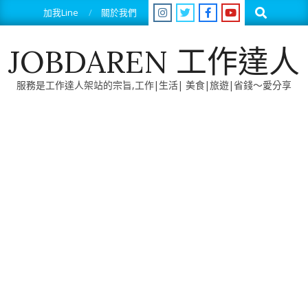
Skip
Search
加我Line
關於我們
to
content
JOBDAREN 工作達人
服務是工作達人架站的宗旨,工作|生活| 美食|旅遊|省錢～愛分享
Primary
Navigation
Menu