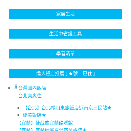
家居生活
生活中省錢工具
學習清單
達人飯店推薦 [ ★號 = 已住 ]
台灣國內飯店
台北爽爽住
【台北】台北松山東旅飯店近南京三民站★
優美飯店★
【宜蘭】捷絲旅宜蘭礁溪館
【宜蘭】宜蘭礁溪原湯商業旅館★