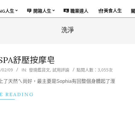
美食人生
ING人生
開箱人生
職業達人
洗淨
SPA舒壓按摩皂
/02/09
IN:
發燒鑑貨文
,
試用評論
點閱人數：3,055次
了天然ㄟ尚好，最主要是Sophia有回整個身體起了溼
E READING