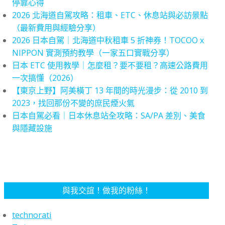
停靠心得
2026 北海道自駕攻略：租車、ETC、休息站與必訪景點
（最新費用與經驗分享）
2026 日本自駕｜北海道中秋租車 5 折神券！TOCOO x
NIPPON 實測預約教學（一家五口實戰分享）
日本 ETC 使用教學｜怎麼租？要不要租？高速公路費用
一次搞懂（2026）
【東京上野】阿美橫丁 13 年間的時光漫步：從 2010 到
2023，找回那份不變的庶民煙火氣
日本自駕必看｜日本休息站全攻略：SA/PA 差別、美食
與隱藏設施
與我交誼！做我的粉絲！
technorati