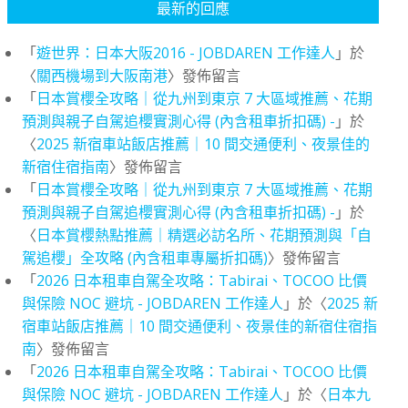
最新的回應
「
遊世界：日本大阪2016 - JOBDAREN 工作達人
」於
〈
關西機場到大阪南港
〉發佈留言
「
日本賞櫻全攻略｜從九州到東京 7 大區域推薦、花期
預測與親子自駕追櫻實測心得 (內含租車折扣碼) -
」於
〈
2025 新宿車站飯店推薦｜10 間交通便利、夜景佳的
新宿住宿指南
〉發佈留言
「
日本賞櫻全攻略｜從九州到東京 7 大區域推薦、花期
預測與親子自駕追櫻實測心得 (內含租車折扣碼) -
」於
〈
日本賞櫻熱點推薦｜精選必訪名所、花期預測與「自
駕追櫻」全攻略 (內含租車專屬折扣碼)
〉發佈留言
「
2026 日本租車自駕全攻略：Tabirai、TOCOO 比價
與保險 NOC 避坑 - JOBDAREN 工作達人
」於〈
2025 新
宿車站飯店推薦｜10 間交通便利、夜景佳的新宿住宿指
南
〉發佈留言
「
2026 日本租車自駕全攻略：Tabirai、TOCOO 比價
與保險 NOC 避坑 - JOBDAREN 工作達人
」於〈
日本九