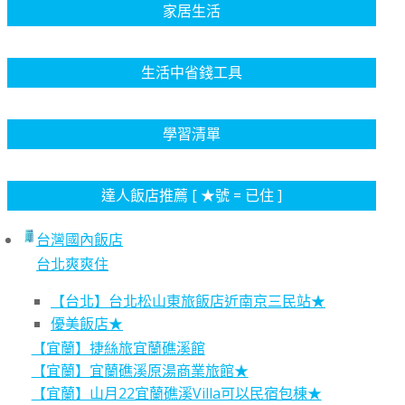
家居生活
生活中省錢工具
學習清單
達人飯店推薦 [ ★號 = 已住 ]
台灣國內飯店
台北爽爽住
【台北】台北松山東旅飯店近南京三民站★
優美飯店★
【宜蘭】捷絲旅宜蘭礁溪館
【宜蘭】宜蘭礁溪原湯商業旅館★
【宜蘭】山月22宜蘭礁溪Villa可以民宿包棟★