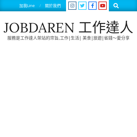
Skip
Search
加我Line
關於我們
to
content
JOBDAREN 工作達人
服務是工作達人架站的宗旨,工作|生活| 美食|旅遊|省錢～愛分享
Primary
Navigation
Menu