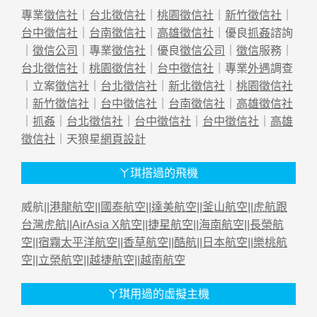
專業
徵信社
｜
台北徵信社
｜
桃園徵信社
｜
新竹徵信社
｜
台中徵信社
｜
台南徵信社
｜
高雄徵信社
｜優良
抓姦
諮詢
｜
徵信公司
｜專業
徵信社
｜優良
徵信公司
｜
徵信
服務｜
台北徵信社
｜
桃園徵信社
｜
台中徵信社
｜專業
外遇
調查
｜立案
徵信社
｜
台北徵信社
｜
新北徵信社
｜
桃園徵信社
｜
新竹徵信社
｜
台中徵信社
｜
台南徵信社
｜
高雄徵信社
｜
抓姦
｜
台北徵信社
｜
台中徵信社
｜
台中徵信社
｜
高雄
徵信社
｜天狼星
網頁設計
ㄚ琪搭過的飛機
威航||
港龍航空
||
國泰航空
||
達美航空
||
釜山航空
||
虎航跟
台灣虎航
||
AirAsia X航空
||
捷星航空
||
海南航空
||
長榮航
空
||
宿霧太平洋航空
||
香草航空
||
酷航
||
日本航空
||
樂桃航
空
||
立榮航空
||
越捷航空
||
越南航空
ㄚ琪用過的虛擬主機