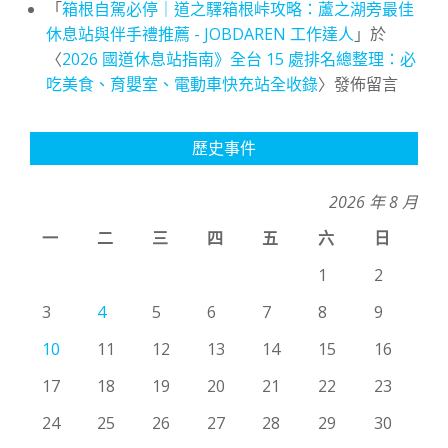
「
箱根自駕必停｜道之驛箱根峠攻略：蘆之湖旁最佳
休息站與伴手禮推薦 - JOBDAREN 工作達人
」於
〈
2026 國道休息站指南》全台 15 處排名總整理：必
吃美食、育嬰室、電動車快充站全收錄
〉發佈留言
歷史事件
2026 年 8 月
一
二
三
四
五
六
日
1
2
3
4
5
6
7
8
9
10
11
12
13
14
15
16
17
18
19
20
21
22
23
24
25
26
27
28
29
30