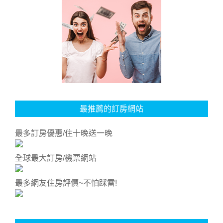
最推薦的訂房網站
最多訂房優惠/住十晚送一晚
全球最大訂房/機票網站
最多網友住房評價~不怕踩雷!