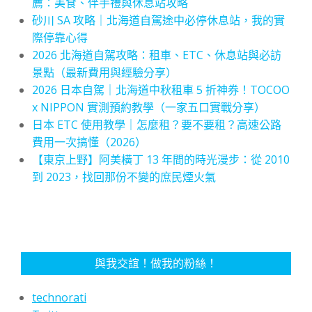
薦：美食、伴手禮與休息站攻略
砂川 SA 攻略｜北海道自駕途中必停休息站，我的實
際停靠心得
2026 北海道自駕攻略：租車、ETC、休息站與必訪
景點（最新費用與經驗分享）
2026 日本自駕｜北海道中秋租車 5 折神券！TOCOO
x NIPPON 實測預約教學（一家五口實戰分享）
日本 ETC 使用教學｜怎麼租？要不要租？高速公路
費用一次搞懂（2026）
【東京上野】阿美橫丁 13 年間的時光漫步：從 2010
到 2023，找回那份不變的庶民煙火氣
與我交誼！做我的粉絲！
technorati