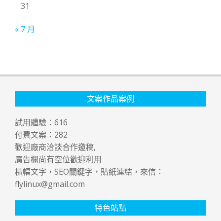
31
« 7 月
文案作品案例
試用體驗：
616
付費文案：
282
歡迎廠商洽談合作邀稿,
廣告欄尚有空位歡迎利用
橫幅文字，SEO關鍵字，貼紙連結，來信：
flylinux@gmail.com
特色站點