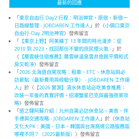
最新的回應
「
東京自由行 Day2 行程：明治神宮・原宿・新宿一
日路線整理 - JOBDAREN 工作達人
」於〈
小倆口東京
自由行-Day 2明治神宮
〉發佈留言
「
【東京上野】阿美橫丁 13 年間的時光漫步：從
2010 到 2023，找回那份不變的庶民煙火氣 -
」於
〈
【層雲峽住宿推薦】層雲峽溫泉雲井旅館平價和式
房又乾淨
〉發佈留言
「
2026 北海道自駕攻略：租車、ETC、休息站與必
訪景點（最新費用與經驗分享） - JOBDAREN 工作達
人
」於〈
【2026 實測】清水休息站必吃美食推薦：
改裝一年後的真實評價，招潮蟹星巴克與最強夜景攻
略
〉發佈留言
「
道之驛阿蘇介紹｜九州自駕必訪休息站，美食、伴
手禮與交通攻略 - JOBDAREN 工作達人
」於〈
休息站
文化大PK｜美國、日本、韓國與台灣高速公路服務區
哪裡不同？（2025最新版）
〉發佈留言