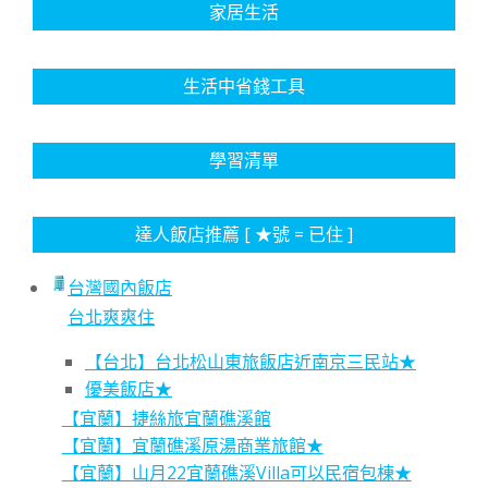
家居生活
生活中省錢工具
學習清單
達人飯店推薦 [ ★號 = 已住 ]
台灣國內飯店
台北爽爽住
【台北】台北松山東旅飯店近南京三民站★
優美飯店★
【宜蘭】捷絲旅宜蘭礁溪館
【宜蘭】宜蘭礁溪原湯商業旅館★
【宜蘭】山月22宜蘭礁溪Villa可以民宿包棟★