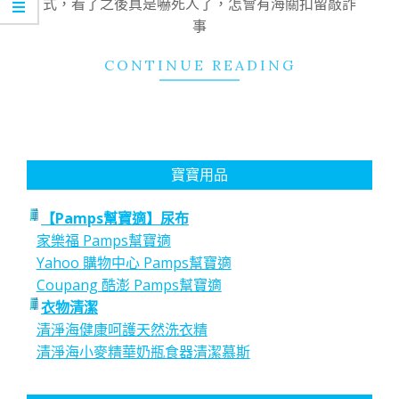
式，看了之後真是嚇死人了，怎會有海關扣留敲詐
事
CONTINUE READING
寶寶用品
【Pamps幫寶適】尿布
家樂福 Pamps幫寶適
Yahoo 購物中心 Pamps幫寶適
Coupang 酷澎 Pamps幫寶適
衣物清潔
清淨海健康呵護天然洗衣精
清淨海小麥精華奶瓶食器清潔慕斯