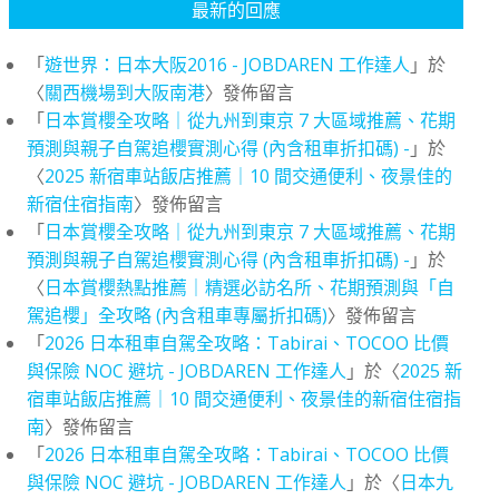
最新的回應
「
遊世界：日本大阪2016 - JOBDAREN 工作達人
」於
〈
關西機場到大阪南港
〉發佈留言
「
日本賞櫻全攻略｜從九州到東京 7 大區域推薦、花期
預測與親子自駕追櫻實測心得 (內含租車折扣碼) -
」於
〈
2025 新宿車站飯店推薦｜10 間交通便利、夜景佳的
新宿住宿指南
〉發佈留言
「
日本賞櫻全攻略｜從九州到東京 7 大區域推薦、花期
預測與親子自駕追櫻實測心得 (內含租車折扣碼) -
」於
〈
日本賞櫻熱點推薦｜精選必訪名所、花期預測與「自
駕追櫻」全攻略 (內含租車專屬折扣碼)
〉發佈留言
「
2026 日本租車自駕全攻略：Tabirai、TOCOO 比價
與保險 NOC 避坑 - JOBDAREN 工作達人
」於〈
2025 新
宿車站飯店推薦｜10 間交通便利、夜景佳的新宿住宿指
南
〉發佈留言
「
2026 日本租車自駕全攻略：Tabirai、TOCOO 比價
與保險 NOC 避坑 - JOBDAREN 工作達人
」於〈
日本九