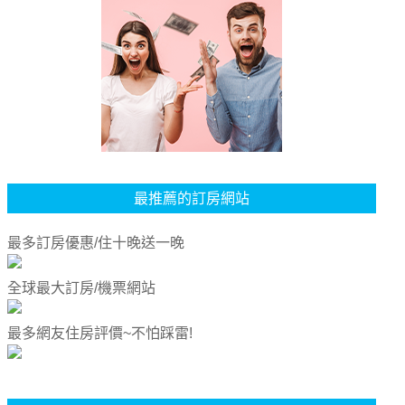
最推薦的訂房網站
最多訂房優惠/住十晚送一晚
全球最大訂房/機票網站
最多網友住房評價~不怕踩雷!