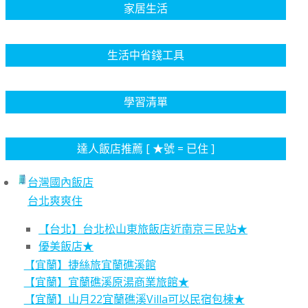
家居生活
生活中省錢工具
學習清單
達人飯店推薦 [ ★號 = 已住 ]
台灣國內飯店
台北爽爽住
【台北】台北松山東旅飯店近南京三民站★
優美飯店★
【宜蘭】捷絲旅宜蘭礁溪館
【宜蘭】宜蘭礁溪原湯商業旅館★
【宜蘭】山月22宜蘭礁溪Villa可以民宿包棟★