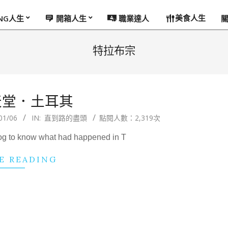
美食人生
ING人生
開箱人生
職業達人
特拉布宗
天堂．土耳其
01/06
IN:
直到路的盡頭
點閱人數：2,319次
now what had happened in T
E READING