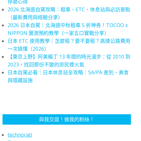
停靠心得
2026 北海道自駕攻略：租車、ETC、休息站與必訪景點
（最新費用與經驗分享）
2026 日本自駕｜北海道中秋租車 5 折神券！TOCOO x
NIPPON 實測預約教學（一家五口實戰分享）
日本 ETC 使用教學｜怎麼租？要不要租？高速公路費用
一次搞懂（2026）
【東京上野】阿美橫丁 13 年間的時光漫步：從 2010 到
2023，找回那份不變的庶民煙火氣
日本自駕必看｜日本休息站全攻略：SA/PA 差別、美食
與隱藏設施
與我交誼！做我的粉絲！
technorati