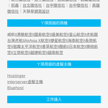
｜
抓姦
｜
台北徵信社
｜
台中徵信社
｜
台中徵信社
｜
高雄
徵信社
｜天狼星
網頁設計
ㄚ琪搭過的飛機
威航||
港龍航空
||
國泰航空
||
達美航空
||
釜山航空
||
虎航跟
台灣虎航
||
AirAsia X航空
||
捷星航空
||
海南航空
||
長榮航
空
||
宿霧太平洋航空
||
香草航空
||
酷航
||
日本航空
||
樂桃航
空
||
立榮航空
||
越捷航空
||
越南航空
ㄚ琪用過的虛擬主機
Hostinger
interserver虛擬主機
Bluehost
工作達人