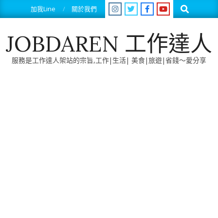
Skip
Search
加我Line
關於我們
to
content
JOBDAREN 工作達人
服務是工作達人架站的宗旨,工作|生活| 美食|旅遊|省錢～愛分享
Primary
Navigation
Menu