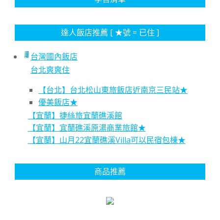
達人飯店推薦 [ ★號 = 已住 ]
台灣國內飯店
台北爽爽住
【台北】台北松山東旅飯店近南京三民站★
優美飯店★
【宜蘭】捷絲旅宜蘭礁溪館
【宜蘭】宜蘭礁溪原湯商業旅館★
【宜蘭】山月22宜蘭礁溪Villa可以民宿包棟★
商品推薦