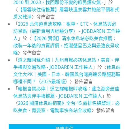
2010 到 2023，找回那份不變的庶民煙火氣 -
」於
〈
【層雲峽住宿推薦】層雲峽溫泉雲井旅館平價和式
房又乾淨
〉發佈留言
「
2026 北海道自駕攻略：租車、ETC、休息站與必
訪景點（最新費用與經驗分享） - JOBDAREN 工作達
人
」於〈
【2026 實測】清水休息站必吃美食推薦：
改裝一年後的真實評價，招潮蟹星巴克與最強夜景攻
略
〉發佈留言
「
道之驛阿蘇介紹｜九州自駕必訪休息站，美食、伴
手禮與交通攻略 - JOBDAREN 工作達人
」於〈
休息站
文化大PK｜美國、日本、韓國與台灣高速公路服務區
哪裡不同？（2025最新版）
〉發佈留言
「
箱根自駕必停｜道之驛箱根峠攻略：蘆之湖旁最佳
休息站與伴手禮推薦 - JOBDAREN 工作達人
」於
〈
2026 國道休息站指南》全台 15 處排名總整理：必
吃美食、育嬰室、電動車快充站全收錄
〉發佈留言
歷史事件