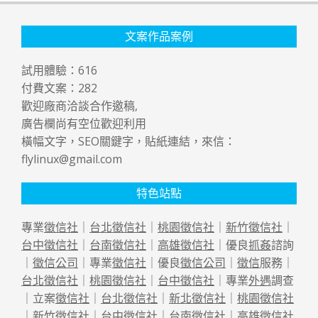
文案作品案例
試用體驗：
616
付費文案：
282
歡迎廠商洽談合作邀稿,
廣告欄尚有空位歡迎利用
橫幅文字，SEO關鍵字，貼紙連結，來信：
flylinux@gmail.com
特色站點
專業
徵信社
｜
台北徵信社
｜
桃園徵信社
｜
新竹徵信社
｜
台中徵信社
｜
台南徵信社
｜
高雄徵信社
｜優良
抓姦
諮詢
｜
徵信公司
｜專業
徵信社
｜優良
徵信公司
｜
徵信
服務｜
台北徵信社
｜
桃園徵信社
｜
台中徵信社
｜專業
外遇
調查
｜立案
徵信社
｜
台北徵信社
｜
新北徵信社
｜
桃園徵信社
｜
新竹徵信社
｜
台中徵信社
｜
台南徵信社
｜
高雄徵信社