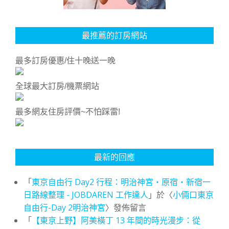
最推薦的訂房網站
最多訂房優惠/住十晚送一晚
全球最大訂房/機票網站
最多網友住房評價~不怕踩雷!
最新的回應
「
東京自由行 Day2 行程：明治神宮・原宿・新宿一
日路線整理 - JOBDAREN 工作達人
」於〈
小倆口東京
自由行-Day 2明治神宮
〉發佈留言
「
【東京上野】阿美橫丁 13 年間的時光漫步：從