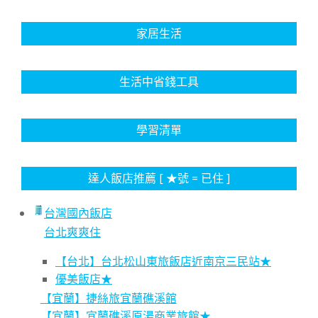
家居生活
生活中省錢工具
學習清單
達人飯店推薦 [ ★號 = 已住 ]
台灣國內飯店
台北爽爽住
【台北】台北松山東旅飯店近南京三民站★
優美飯店★
【宜蘭】捷絲旅宜蘭礁溪館
【宜蘭】宜蘭礁溪原湯商業旅館★