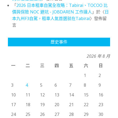
「
2026 日本租車自駕全攻略：Tabirai、TOCOO 比
價與保險 NOC 避坑 - JOBDAREN 工作達人
」於〈
日
本九州F3自駕，租車人氣首選就在Tabirai
〉發佈留
言
歷史事件
2026 年 8 月
一
二
三
四
五
六
日
1
2
3
4
5
6
7
8
9
10
11
12
13
14
15
16
17
18
19
20
21
22
23
24
25
26
27
28
29
30