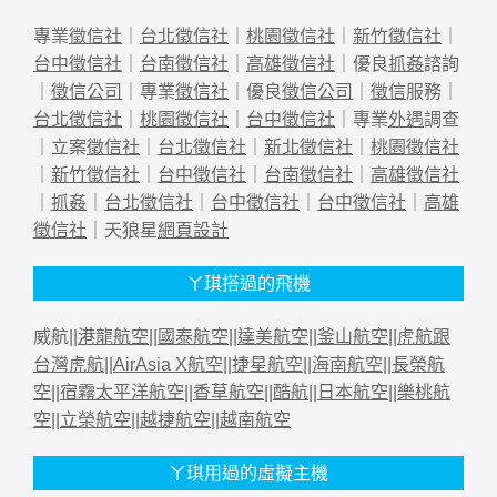
專業
徵信社
｜
台北徵信社
｜
桃園徵信社
｜
新竹徵信社
｜
台中徵信社
｜
台南徵信社
｜
高雄徵信社
｜優良
抓姦
諮詢
｜
徵信公司
｜專業
徵信社
｜優良
徵信公司
｜
徵信
服務｜
台北徵信社
｜
桃園徵信社
｜
台中徵信社
｜專業
外遇
調查
｜立案
徵信社
｜
台北徵信社
｜
新北徵信社
｜
桃園徵信社
｜
新竹徵信社
｜
台中徵信社
｜
台南徵信社
｜
高雄徵信社
｜
抓姦
｜
台北徵信社
｜
台中徵信社
｜
台中徵信社
｜
高雄
徵信社
｜天狼星
網頁設計
ㄚ琪搭過的飛機
威航||
港龍航空
||
國泰航空
||
達美航空
||
釜山航空
||
虎航跟
台灣虎航
||
AirAsia X航空
||
捷星航空
||
海南航空
||
長榮航
空
||
宿霧太平洋航空
||
香草航空
||
酷航
||
日本航空
||
樂桃航
空
||
立榮航空
||
越捷航空
||
越南航空
ㄚ琪用過的虛擬主機