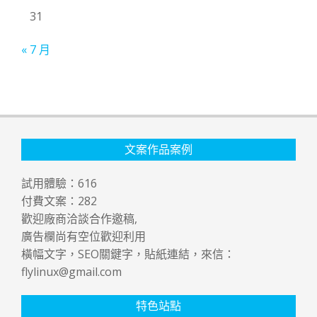
31
« 7 月
文案作品案例
試用體驗：
616
付費文案：
282
歡迎廠商洽談合作邀稿,
廣告欄尚有空位歡迎利用
橫幅文字，SEO關鍵字，貼紙連結，來信：
flylinux@gmail.com
特色站點