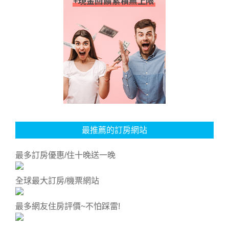
最推薦的訂房網站
最多訂房優惠/住十晚送一晚
全球最大訂房/機票網站
最多網友住房評價~不怕踩雷!