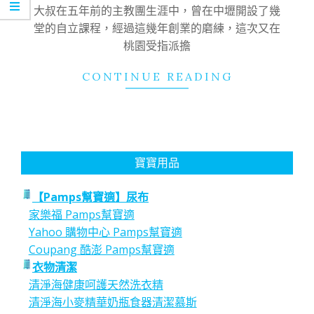
10
大叔在五年前的主教團生涯中，曾在中壢開設了幾
堂的自立課程，經過這幾年創業的磨練，這次又在
桃園受指派擔
CONTINUE READING
寶寶用品
【Pamps幫寶適】尿布
家樂福 Pamps幫寶適
Yahoo 購物中心 Pamps幫寶適
Coupang 酷澎 Pamps幫寶適
衣物清潔
清淨海健康呵護天然洗衣精
清淨海小麥精華奶瓶食器清潔慕斯