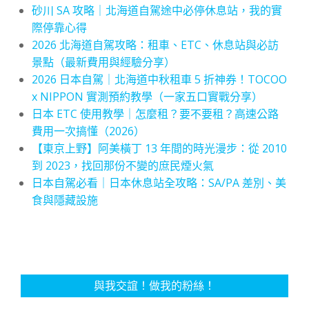
砂川 SA 攻略｜北海道自駕途中必停休息站，我的實
際停靠心得
2026 北海道自駕攻略：租車、ETC、休息站與必訪
景點（最新費用與經驗分享）
2026 日本自駕｜北海道中秋租車 5 折神券！TOCOO
x NIPPON 實測預約教學（一家五口實戰分享）
日本 ETC 使用教學｜怎麼租？要不要租？高速公路
費用一次搞懂（2026）
【東京上野】阿美橫丁 13 年間的時光漫步：從 2010
到 2023，找回那份不變的庶民煙火氣
日本自駕必看｜日本休息站全攻略：SA/PA 差別、美
食與隱藏設施
與我交誼！做我的粉絲！