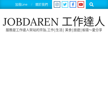
Skip
Search
加我Line
關於我們
to
content
JOBDAREN 工作達人
服務是工作達人架站的宗旨,工作|生活| 美食|旅遊|省錢～愛分享
Primary
Navigation
Menu