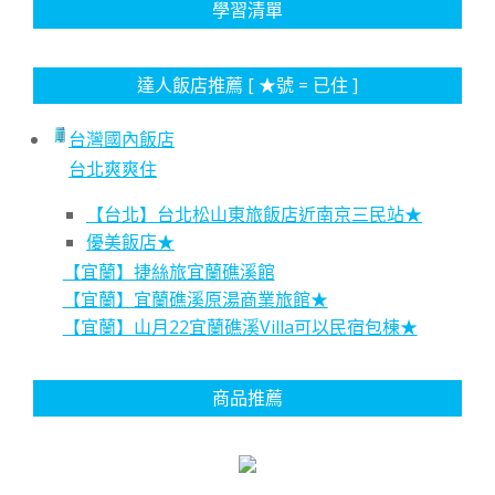
學習清單
達人飯店推薦 [ ★號 = 已住 ]
台灣國內飯店
台北爽爽住
【台北】台北松山東旅飯店近南京三民站★
優美飯店★
【宜蘭】捷絲旅宜蘭礁溪館
【宜蘭】宜蘭礁溪原湯商業旅館★
【宜蘭】山月22宜蘭礁溪Villa可以民宿包棟★
商品推薦