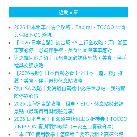
近期文章
2026 日本租車自駕全攻略：Tabirai、TOCOO 比價
與保險 NOC 避坑
【2026 日本自駕】談合坂 SA 上行全攻略：河口湖回
東京必停！必買伴手禮、美食地圖與塞車應對
道之驛阿蘇介紹｜九州自駕必訪休息站，美食、伴手
禮與交通攻略
【2026最新】日本自駕必看！全日本「道之驛」推
薦：美食、伴手禮與休息站攻略
砂川 SA 攻略｜北海道自駕途中必停休息站，我的實
際停靠心得
2026 北海道自駕攻略：租車、ETC、休息站與必訪
景點（最新費用與經驗分享）
2026 日本自駕｜北海道中秋租車 5 折神券！TOCOO
x NIPPON 實測預約教學（一家五口實戰分享）
日本 ETC 使用教學｜怎麼租？要不要租？高速公路