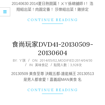
23
20140630 2014夏日熱鬪篇！ㄨㄚ係總舖師 I！ 浩
翔組出菜！肉圓定番！ 莎樂組出菜！雞排定
CONTINUE READING
食尚玩家DVD41-20130509-
20130604
2014-
BY:
ㄚ琪
ON:
2014/05/02
,MODIFIED:
2014/04/30
IN:
美味食記
點閱人數：3,928次
05-
02
20130509 美食至尊 決戰五都-誰能稱王 20130513
是男人都會愛！嘉義超MAN美食 名
CONTINUE READING