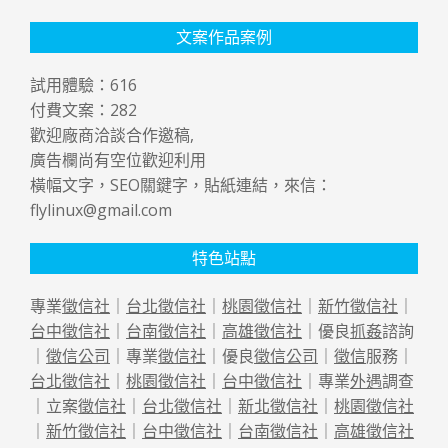
文案作品案例
試用體驗：
616
付費文案：
282
歡迎廠商洽談合作邀稿,
廣告欄尚有空位歡迎利用
橫幅文字，SEO關鍵字，貼紙連結，來信：
flylinux@gmail.com
特色站點
專業
徵信社
｜
台北徵信社
｜
桃園徵信社
｜
新竹徵信社
｜
台中徵信社
｜
台南徵信社
｜
高雄徵信社
｜優良
抓姦
諮詢
｜
徵信公司
｜專業
徵信社
｜優良
徵信公司
｜
徵信
服務｜
台北徵信社
｜
桃園徵信社
｜
台中徵信社
｜專業
外遇
調查
｜立案
徵信社
｜
台北徵信社
｜
新北徵信社
｜
桃園徵信社
｜
新竹徵信社
｜
台中徵信社
｜
台南徵信社
｜
高雄徵信社