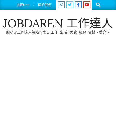
Skip
Search
加我Line
關於我們
to
content
JOBDAREN 工作達人
服務是工作達人架站的宗旨,工作|生活| 美食|旅遊|省錢～愛分享
Primary
Navigation
Menu