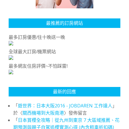
最推薦的訂房網站
最多訂房優惠/住十晚送一晚
全球最大訂房/機票網站
最多網友住房評價~不怕踩雷!
最新的回應
「
遊世界：日本大阪2016 - JOBDAREN 工作達人
」
於〈
關西機場到大阪南港
〉發佈留言
「
日本賞櫻全攻略｜從九州到東京 7 大區域推薦、花
期預測與親子自駕追櫻實測心得 (內含租車折扣碼)