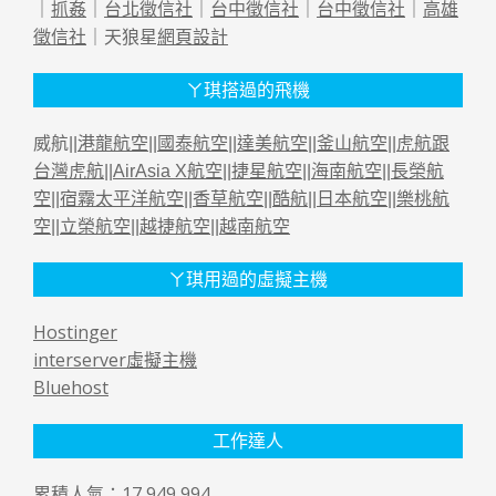
｜
抓姦
｜
台北徵信社
｜
台中徵信社
｜
台中徵信社
｜
高雄
徵信社
｜天狼星
網頁設計
ㄚ琪搭過的飛機
威航||
港龍航空
||
國泰航空
||
達美航空
||
釜山航空
||
虎航跟
台灣虎航
||
AirAsia X航空
||
捷星航空
||
海南航空
||
長榮航
空
||
宿霧太平洋航空
||
香草航空
||
酷航
||
日本航空
||
樂桃航
空
||
立榮航空
||
越捷航空
||
越南航空
ㄚ琪用過的虛擬主機
Hostinger
interserver虛擬主機
Bluehost
工作達人
累積人氣：17,949,994