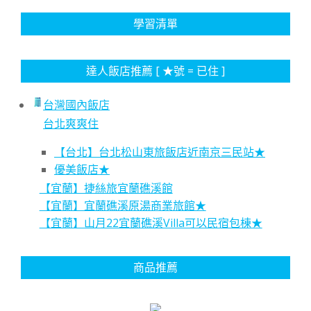
學習清單
達人飯店推薦 [ ★號 = 已住 ]
台灣國內飯店
台北爽爽住
【台北】台北松山東旅飯店近南京三民站★
優美飯店★
【宜蘭】捷絲旅宜蘭礁溪館
【宜蘭】宜蘭礁溪原湯商業旅館★
【宜蘭】山月22宜蘭礁溪Villa可以民宿包棟★
商品推薦