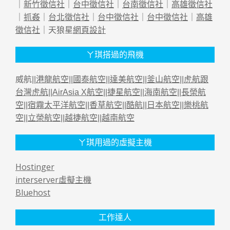
｜
新竹徵信社
｜
台中徵信社
｜
台南徵信社
｜
高雄徵信社
｜
抓姦
｜
台北徵信社
｜
台中徵信社
｜
台中徵信社
｜
高雄
徵信社
｜天狼星
網頁設計
ㄚ琪搭過的飛機
威航||
港龍航空
||
國泰航空
||
達美航空
||
釜山航空
||
虎航跟
台灣虎航
||
AirAsia X航空
||
捷星航空
||
海南航空
||
長榮航
空
||
宿霧太平洋航空
||
香草航空
||
酷航
||
日本航空
||
樂桃航
空
||
立榮航空
||
越捷航空
||
越南航空
ㄚ琪用過的虛擬主機
Hostinger
interserver虛擬主機
Bluehost
工作達人