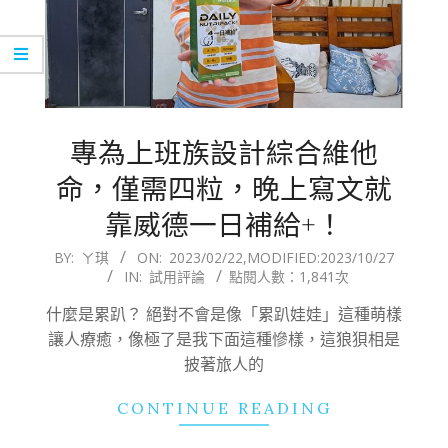
專為上班族設計綜合維他
命，僅需四粒，晚上寫文就
靠威德一日補給+！
2023-
BY:
ㄚ琪
ON:
2023/02/22
,MODIFIED:
2023/10/27
IN:
試用評論
點閱人數：1,841次
02-
22
什麼是累趴？ 絕對不會是像「累趴娃娃」這種萌樣
讓人療癒，像極了是我下面這種慘樣，這狼狽相是
披著旅人的
CONTINUE READING