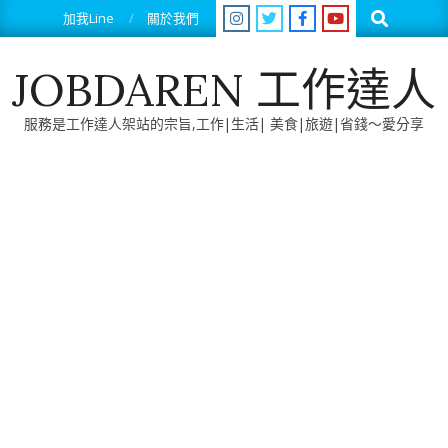
Skip
Search
加我Line
關於我們
to
content
JOBDAREN 工作達人
服務是工作達人架站的宗旨,工作|生活| 美食|旅遊|省錢～愛分享
Primary
Navigation
Menu