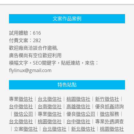
文案作品案例
試用體驗：
616
付費文案：
282
歡迎廠商洽談合作邀稿,
廣告欄尚有空位歡迎利用
橫幅文字，SEO關鍵字，貼紙連結，來信：
flylinux@gmail.com
特色站點
專業
徵信社
｜
台北徵信社
｜
桃園徵信社
｜
新竹徵信社
｜
台中徵信社
｜
台南徵信社
｜
高雄徵信社
｜優良
抓姦
諮詢
｜
徵信公司
｜專業
徵信社
｜優良
徵信公司
｜
徵信
服務｜
台北徵信社
｜
桃園徵信社
｜
台中徵信社
｜專業
外遇
調查
｜立案
徵信社
｜
台北徵信社
｜
新北徵信社
｜
桃園徵信社