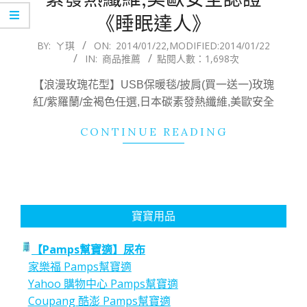
《睡眠達人》
2014-
BY:
ㄚ琪
ON:
2014/01/22
,MODIFIED:
2014/01/22
IN:
商品推薦
點閱人數：1,698次
01-
22
【浪漫玫瑰花型】USB保暖毯/披肩(買一送一)玫瑰
紅/紫羅蘭/金褐色任選,日本碳素發熱纖維,美歐安全
CONTINUE READING
寶寶用品
【Pamps幫寶適】尿布
家樂福 Pamps幫寶適
Yahoo 購物中心 Pamps幫寶適
Coupang 酷澎 Pamps幫寶適