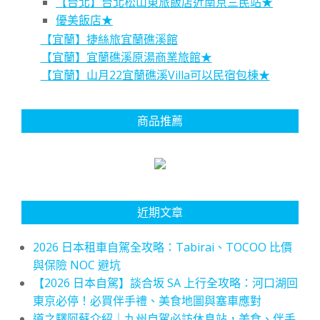
【台北】台北松山東旅飯店近南京三民站★
優美飯店★
【宜蘭】捷絲旅宜蘭礁溪館
【宜蘭】宜蘭礁溪原湯商業旅館★
【宜蘭】山月22宜蘭礁溪Villa可以民宿包棟★
商品推薦
近期文章
2026 日本租車自駕全攻略：Tabirai、TOCOO 比價
與保險 NOC 避坑
【2026 日本自駕】談合坂 SA 上行全攻略：河口湖回
東京必停！必買伴手禮、美食地圖與塞車應對
道之驛阿蘇介紹｜九州自駕必訪休息站，美食、伴手