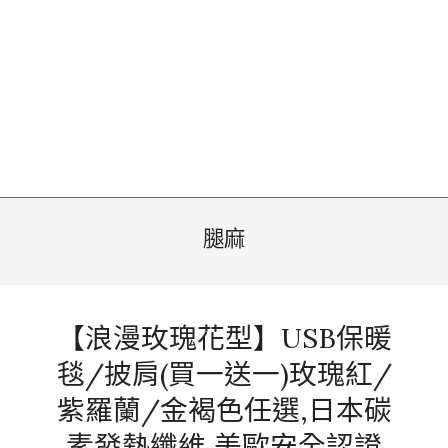
腿麻
【浪漫玫瑰花型】USB保暖
毯/披肩(買一送一)玫瑰紅/
紫羅蘭/金褐色任選,日本碳
素發熱纖維,美歐安全認證