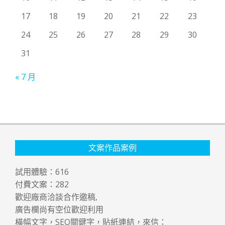
17
18
19
20
21
22
23
24
25
26
27
28
29
30
31
« 7 月
文案作品案例
試用體驗：
616
付費文案：
282
歡迎廠商洽談合作邀稿,
廣告欄尚有空位歡迎利用
橫幅文字，SEO關鍵字，貼紙連結，來信：