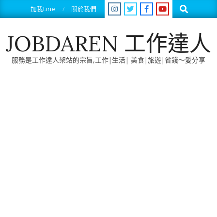
Skip
Search
加我Line
關於我們
to
content
JOBDAREN 工作達人
服務是工作達人架站的宗旨,工作|生活| 美食|旅遊|省錢～愛分享
Primary
Navigation
Menu