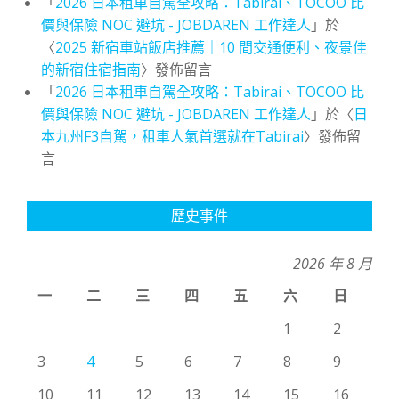
「
2026 日本租車自駕全攻略：Tabirai、TOCOO 比
價與保險 NOC 避坑 - JOBDAREN 工作達人
」於
〈
2025 新宿車站飯店推薦｜10 間交通便利、夜景佳
的新宿住宿指南
〉發佈留言
「
2026 日本租車自駕全攻略：Tabirai、TOCOO 比
價與保險 NOC 避坑 - JOBDAREN 工作達人
」於〈
日
本九州F3自駕，租車人氣首選就在Tabirai
〉發佈留
言
歷史事件
2026 年 8 月
一
二
三
四
五
六
日
1
2
3
4
5
6
7
8
9
10
11
12
13
14
15
16