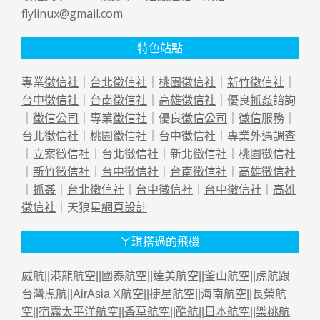
flylinux@gmail.com
特色站點
專業
徵信社
｜
台北徵信社
｜
桃園徵信社
｜
新竹徵信社
｜
台中徵信社
｜
台南徵信社
｜
高雄徵信社
｜優良
抓姦
諮詢
｜
徵信公司
｜專業
徵信社
｜優良
徵信公司
｜
徵信
服務｜
台北徵信社
｜
桃園徵信社
｜
台中徵信社
｜專業
外遇
調查
｜立案
徵信社
｜
台北徵信社
｜
新北徵信社
｜
桃園徵信社
｜
新竹徵信社
｜
台中徵信社
｜
台南徵信社
｜
高雄徵信社
｜
抓姦
｜
台北徵信社
｜
台中徵信社
｜
台中徵信社
｜
高雄
徵信社
｜天狼星
網頁設計
ㄚ琪搭過的飛機
威航||
港龍航空
||
國泰航空
||
達美航空
||
釜山航空
||
虎航跟
台灣虎航
||
AirAsia X航空
||
捷星航空
||
海南航空
||
長榮航
空
||
宿霧太平洋航空
||
香草航空
||
酷航
||
日本航空
||
樂桃航