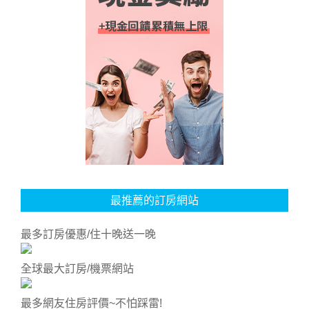
最推薦的訂房網站
最多訂房優惠/住十晚送一晚
全球最大訂房/機票網站
最多網友住房評價~不怕踩雷!