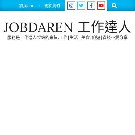
Skip
Search
加我Line
關於我們
to
content
JOBDAREN 工作達人
服務是工作達人架站的宗旨,工作|生活| 美食|旅遊|省錢～愛分享
Primary
Navigation
Menu