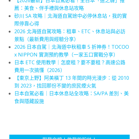
【2026最新】日本自駕必看！全日本「道之驛」推
薦：美食、伴手禮與休息站攻略
砂川 SA 攻略｜北海道自駕途中必停休息站，我的實
際停靠心得
2026 北海道自駕攻略：租車、ETC、休息站與必訪
景點（最新費用與經驗分享）
2026 日本自駕｜北海道中秋租車 5 折神券！TOCOO
x NIPPON 實測預約教學（一家五口實戰分享）
日本 ETC 使用教學｜怎麼租？要不要租？高速公路
費用一次搞懂（2026）
【東京上野】阿美橫丁 13 年間的時光漫步：從 2010
到 2023，找回那份不變的庶民煙火氣
日本自駕必看｜日本休息站全攻略：SA/PA 差別、美
食與隱藏設施