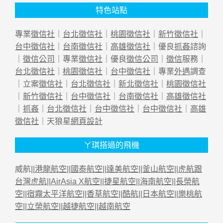
特色站點
專業
徵信社
｜
台北徵信社
｜
桃園徵信社
｜
新竹徵信社
｜
台中徵信社
｜
台南徵信社
｜
高雄徵信社
｜優良
抓姦
諮詢
｜
徵信公司
｜專業
徵信社
｜優良
徵信公司
｜
徵信
服務｜
台北徵信社
｜
桃園徵信社
｜
台中徵信社
｜專業
外遇
調查
｜立案
徵信社
｜
台北徵信社
｜
新北徵信社
｜
桃園徵信社
｜
新竹徵信社
｜
台中徵信社
｜
台南徵信社
｜
高雄徵信社
｜
抓姦
｜
台北徵信社
｜
台中徵信社
｜
台中徵信社
｜
高雄
徵信社
｜天狼星
網頁設計
ㄚ琪搭過的飛機
威航||
港龍航空
||
國泰航空
||
達美航空
||
釜山航空
||
虎航跟
台灣虎航
||
AirAsia X航空
||
捷星航空
||
海南航空
||
長榮航
空
||
宿霧太平洋航空
||
香草航空
||
酷航
||
日本航空
||
樂桃航
空
||
立榮航空
||
越捷航空
||
越南航空