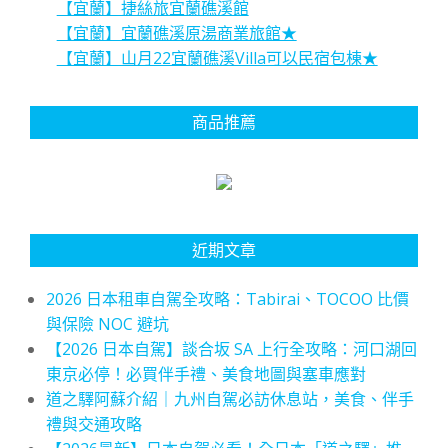
【宜蘭】捷絲旅宜蘭礁溪館
【宜蘭】宜蘭礁溪原湯商業旅館★
【宜蘭】山月22宜蘭礁溪Villa可以民宿包棟★
商品推薦
近期文章
2026 日本租車自駕全攻略：Tabirai、TOCOO 比價
與保險 NOC 避坑
【2026 日本自駕】談合坂 SA 上行全攻略：河口湖回
東京必停！必買伴手禮、美食地圖與塞車應對
道之驛阿蘇介紹｜九州自駕必訪休息站，美食、伴手
禮與交通攻略