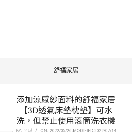
舒福家居
添加涼感紗面料的舒福家居
【3D透氣床墊枕墊】可水
洗，但禁止使用滾筒洗衣機
2022-
BY:
ㄚ琪
ON:
2022/05/26
,MODIFIED:
2022/07/14