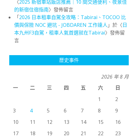
〈
2025 新宿車站飯店推薦｜10 間交通便利、夜景佳
的新宿住宿指南
〉發佈留言
「
2026 日本租車自駕全攻略：Tabirai、TOCOO 比
價與保險 NOC 避坑 - JOBDAREN 工作達人
」於〈
日
本九州F3自駕，租車人氣首選就在Tabirai
〉發佈留
言
歷史事件
2026 年 8 月
一
二
三
四
五
六
日
1
2
3
4
5
6
7
8
9
10
11
12
13
14
15
16
17
18
19
20
21
22
23