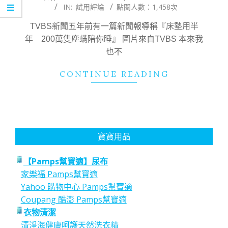
IN:
試用評論
點閱人數：1,458次
05-
26
TVBS新聞五年前有一篇新聞報導稱『床墊用半
年 200萬隻塵螨陪你睡』 圖片來自TVBS 本來我
也不
CONTINUE READING
寶寶用品
【Pamps幫寶適】尿布
家樂福 Pamps幫寶適
Yahoo 購物中心 Pamps幫寶適
Coupang 酷澎 Pamps幫寶適
衣物清潔
清淨海健康呵護天然洗衣精