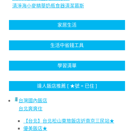
清淨海小麥精華奶瓶食器清潔慕斯
家居生活
生活中省錢工具
學習清單
達人飯店推薦 [ ★號 = 已住 ]
台灣國內飯店
台北爽爽住
【台北】台北松山東旅飯店近南京三民站★
優美飯店★