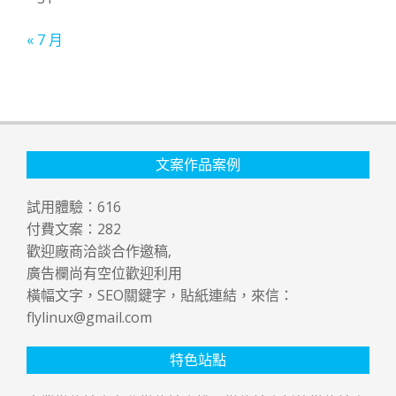
« 7 月
文案作品案例
試用體驗：
616
付費文案：
282
歡迎廠商洽談合作邀稿,
廣告欄尚有空位歡迎利用
橫幅文字，SEO關鍵字，貼紙連結，來信：
flylinux@gmail.com
特色站點