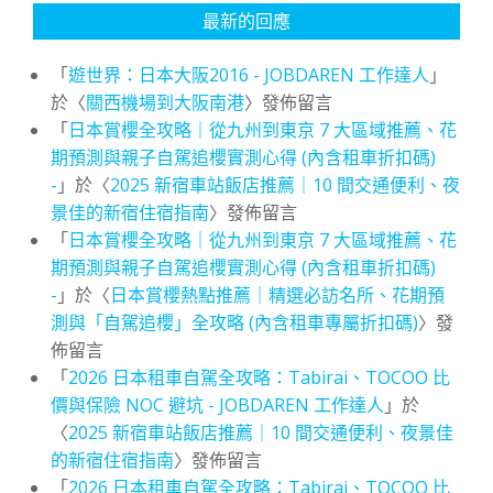
最新的回應
「
遊世界：日本大阪2016 - JOBDAREN 工作達人
」
於〈
關西機場到大阪南港
〉發佈留言
「
日本賞櫻全攻略｜從九州到東京 7 大區域推薦、花
期預測與親子自駕追櫻實測心得 (內含租車折扣碼)
-
」於〈
2025 新宿車站飯店推薦｜10 間交通便利、夜
景佳的新宿住宿指南
〉發佈留言
「
日本賞櫻全攻略｜從九州到東京 7 大區域推薦、花
期預測與親子自駕追櫻實測心得 (內含租車折扣碼)
-
」於〈
日本賞櫻熱點推薦｜精選必訪名所、花期預
測與「自駕追櫻」全攻略 (內含租車專屬折扣碼)
〉發
佈留言
「
2026 日本租車自駕全攻略：Tabirai、TOCOO 比
價與保險 NOC 避坑 - JOBDAREN 工作達人
」於
〈
2025 新宿車站飯店推薦｜10 間交通便利、夜景佳
的新宿住宿指南
〉發佈留言
「
2026 日本租車自駕全攻略：Tabirai、TOCOO 比