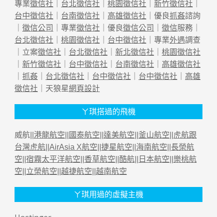
專業
徵信社
｜
台北徵信社
｜
桃園徵信社
｜
新竹徵信社
｜
台中徵信社
｜
台南徵信社
｜
高雄徵信社
｜優良
抓姦
諮詢
｜
徵信公司
｜專業
徵信社
｜優良
徵信公司
｜
徵信
服務｜
台北徵信社
｜
桃園徵信社
｜
台中徵信社
｜專業
外遇
調查
｜立案
徵信社
｜
台北徵信社
｜
新北徵信社
｜
桃園徵信社
｜
新竹徵信社
｜
台中徵信社
｜
台南徵信社
｜
高雄徵信社
｜
抓姦
｜
台北徵信社
｜
台中徵信社
｜
台中徵信社
｜
高雄
徵信社
｜天狼星
網頁設計
ㄚ琪搭過的飛機
威航||
港龍航空
||
國泰航空
||
達美航空
||
釜山航空
||
虎航跟
台灣虎航
||
AirAsia X航空
||
捷星航空
||
海南航空
||
長榮航
空
||
宿霧太平洋航空
||
香草航空
||
酷航
||
日本航空
||
樂桃航
空
||
立榮航空
||
越捷航空
||
越南航空
ㄚ琪用過的虛擬主機