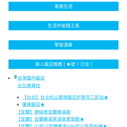
家居生活
生活中省錢工具
學習清單
達人飯店推薦 [ ★號 = 已住 ]
台灣國內飯店
台北爽爽住
【台北】台北松山東旅飯店近南京三民站★
優美飯店★
【宜蘭】捷絲旅宜蘭礁溪館
【宜蘭】宜蘭礁溪原湯商業旅館★
【宜蘭】山月22宜蘭礁溪Villa可以民宿包棟★