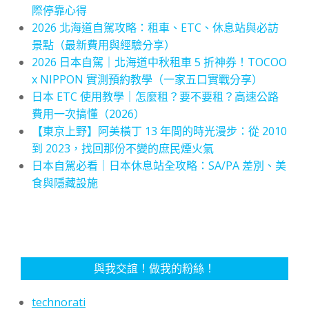
際停靠心得
2026 北海道自駕攻略：租車、ETC、休息站與必訪
景點（最新費用與經驗分享）
2026 日本自駕｜北海道中秋租車 5 折神券！TOCOO
x NIPPON 實測預約教學（一家五口實戰分享）
日本 ETC 使用教學｜怎麼租？要不要租？高速公路
費用一次搞懂（2026）
【東京上野】阿美橫丁 13 年間的時光漫步：從 2010
到 2023，找回那份不變的庶民煙火氣
日本自駕必看｜日本休息站全攻略：SA/PA 差別、美
食與隱藏設施
與我交誼！做我的粉絲！
technorati