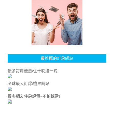
最推薦的訂房網站
最多訂房優惠/住十晚送一晚
全球最大訂房/機票網站
最多網友住房評價~不怕踩雷!