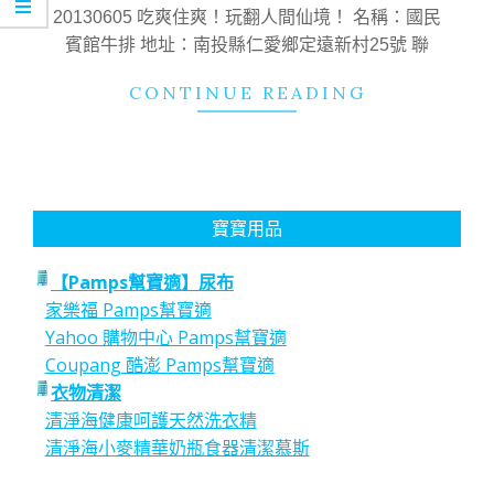
16
20130605 吃爽住爽！玩翻人間仙境！ 名稱：國民
賓館牛排 地址：南投縣仁愛鄉定遠新村25號 聯
CONTINUE READING
寶寶用品
【Pamps幫寶適】尿布
家樂福 Pamps幫寶適
Yahoo 購物中心 Pamps幫寶適
Coupang 酷澎 Pamps幫寶適
衣物清潔
清淨海健康呵護天然洗衣精
清淨海小麥精華奶瓶食器清潔慕斯