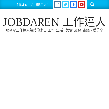
Skip
Search
加我Line
關於我們
to
content
JOBDAREN 工作達人
服務是工作達人架站的宗旨,工作|生活| 美食|旅遊|省錢～愛分享
Primary
Navigation
Menu