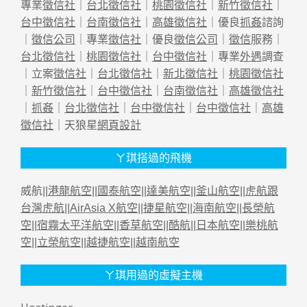
專業
徵信社
｜
台北徵信社
｜
桃園徵信社
｜
新竹徵信社
｜
台中徵信社
｜
台南徵信社
｜
高雄徵信社
｜優良
抓姦
諮詢
｜
徵信公司
｜專業
徵信社
｜優良
徵信公司
｜
徵信
服務｜
台北徵信社
｜
桃園徵信社
｜
台中徵信社
｜專業
外遇
調查
｜立案
徵信社
｜
台北徵信社
｜
新北徵信社
｜
桃園徵信社
｜
新竹徵信社
｜
台中徵信社
｜
台南徵信社
｜
高雄徵信社
｜
抓姦
｜
台北徵信社
｜
台中徵信社
｜
台中徵信社
｜
高雄
徵信社
｜天狼星
網頁設計
ㄚ琪搭過的飛機
威航||
港龍航空
||
國泰航空
||
達美航空
||
釜山航空
||
虎航跟
台灣虎航
||
AirAsia X航空
||
捷星航空
||
海南航空
||
長榮航
空
||
宿霧太平洋航空
||
香草航空
||
酷航
||
日本航空
||
樂桃航
空
||
立榮航空
||
越捷航空
||
越南航空
ㄚ琪用過的虛擬主機