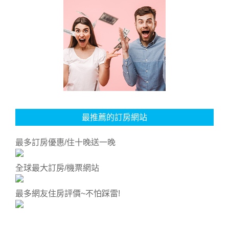
最推薦的訂房網站
最多訂房優惠/住十晚送一晚
全球最大訂房/機票網站
最多網友住房評價~不怕踩雷!