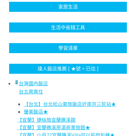
家居生活
生活中省錢工具
學習清單
達人飯店推薦 [ ★號 = 已住 ]
台灣國內飯店
台北爽爽住
【台北】台北松山東旅飯店近南京三民站★
優美飯店★
【宜蘭】捷絲旅宜蘭礁溪館
【宜蘭】宜蘭礁溪原湯商業旅館★
【宜蘭】山月22宜蘭礁溪Villa可以民宿包棟★