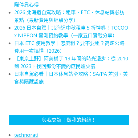
際停靠心得
2026 北海道自駕攻略：租車、ETC、休息站與必訪
景點（最新費用與經驗分享）
2026 日本自駕｜北海道中秋租車 5 折神券！TOCOO
x NIPPON 實測預約教學（一家五口實戰分享）
日本 ETC 使用教學｜怎麼租？要不要租？高速公路
費用一次搞懂（2026）
【東京上野】阿美橫丁 13 年間的時光漫步：從 2010
到 2023，找回那份不變的庶民煙火氣
日本自駕必看｜日本休息站全攻略：SA/PA 差別、美
食與隱藏設施
與我交誼！做我的粉絲！
technorati