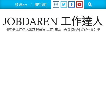
Skip
Search
加我Line
關於我們
to
content
JOBDAREN 工作達人
服務是工作達人架站的宗旨,工作|生活| 美食|旅遊|省錢～愛分享
Primary
Navigation
Menu