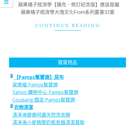
05
蘋果橘子經濟學【擴充．修訂紀念版】應該是繼
蘋果橘子經濟學大塊文化From系列叢書32要
CONTINUE READING
寶寶用品
【Pamps幫寶適】尿布
家樂福 Pamps幫寶適
Yahoo 購物中心 Pamps幫寶適
Coupang 酷澎 Pamps幫寶適
衣物清潔
清淨海健康呵護天然洗衣精
清淨海小麥精華奶瓶食器清潔慕斯