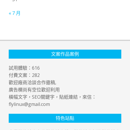
« 7 月
文案作品案例
試用體驗：
616
付費文案：
282
歡迎廠商洽談合作邀稿,
廣告欄尚有空位歡迎利用
橫幅文字，SEO關鍵字，貼紙連結，來信：
flylinux@gmail.com
特色站點