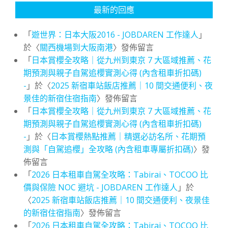
最新的回應
「
遊世界：日本大阪2016 - JOBDAREN 工作達人
」
於〈
關西機場到大阪南港
〉發佈留言
「
日本賞櫻全攻略｜從九州到東京 7 大區域推薦、花
期預測與親子自駕追櫻實測心得 (內含租車折扣碼)
-
」於〈
2025 新宿車站飯店推薦｜10 間交通便利、夜
景佳的新宿住宿指南
〉發佈留言
「
日本賞櫻全攻略｜從九州到東京 7 大區域推薦、花
期預測與親子自駕追櫻實測心得 (內含租車折扣碼)
-
」於〈
日本賞櫻熱點推薦｜精選必訪名所、花期預
測與「自駕追櫻」全攻略 (內含租車專屬折扣碼)
〉發
佈留言
「
2026 日本租車自駕全攻略：Tabirai、TOCOO 比
價與保險 NOC 避坑 - JOBDAREN 工作達人
」於
〈
2025 新宿車站飯店推薦｜10 間交通便利、夜景佳
的新宿住宿指南
〉發佈留言
「
2026 日本租車自駕全攻略：Tabirai、TOCOO 比