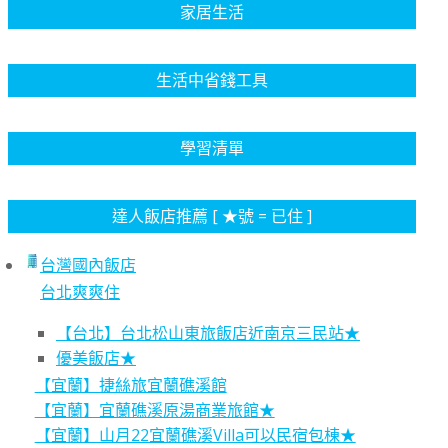
家居生活
生活中省錢工具
學習清單
達人飯店推薦 [ ★號 = 已住 ]
台灣國內飯店
台北爽爽住
【台北】台北松山東旅飯店近南京三民站★
優美飯店★
【宜蘭】捷絲旅宜蘭礁溪館
【宜蘭】宜蘭礁溪原湯商業旅館★
【宜蘭】山月22宜蘭礁溪Villa可以民宿包棟★