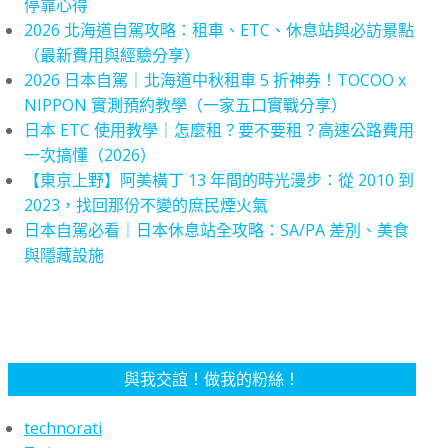
停靠心得
2026 北海道自駕攻略：租車、ETC、休息站與必訪景點
（最新費用與經驗分享）
2026 日本自駕｜北海道中秋租車 5 折神券！TOCOO x
NIPPON 實測預約教學（一家五口實戰分享）
日本 ETC 使用教學｜怎麼租？要不要租？高速公路費用
一次搞懂（2026）
【東京上野】阿美橫丁 13 年間的時光漫步：從 2010 到
2023，找回那份不變的庶民煙火氣
日本自駕必看｜日本休息站全攻略：SA/PA 差別、美食
與隱藏設施
與我交誼！做我的粉絲！
technorati