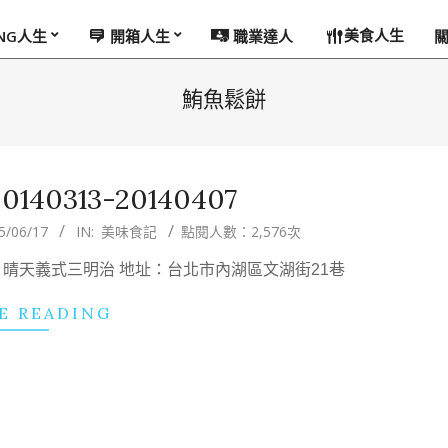
美食人生
ING人生
開箱人生
職業達人
鮪魚鬆餅
40313-20140407
5/06/17
IN:
美味食記
點閱人數：2,576次
名稱：晴天義式三明治 地址：台北市內湖區文湖街21巷
E READING