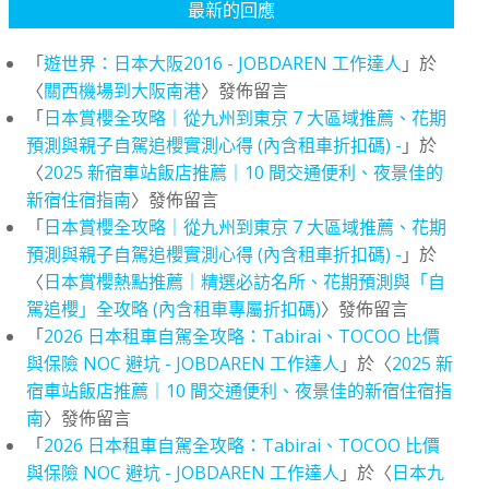
最新的回應
「
遊世界：日本大阪2016 - JOBDAREN 工作達人
」於
〈
關西機場到大阪南港
〉發佈留言
「
日本賞櫻全攻略｜從九州到東京 7 大區域推薦、花期
預測與親子自駕追櫻實測心得 (內含租車折扣碼) -
」於
〈
2025 新宿車站飯店推薦｜10 間交通便利、夜景佳的
新宿住宿指南
〉發佈留言
「
日本賞櫻全攻略｜從九州到東京 7 大區域推薦、花期
預測與親子自駕追櫻實測心得 (內含租車折扣碼) -
」於
〈
日本賞櫻熱點推薦｜精選必訪名所、花期預測與「自
駕追櫻」全攻略 (內含租車專屬折扣碼)
〉發佈留言
「
2026 日本租車自駕全攻略：Tabirai、TOCOO 比價
與保險 NOC 避坑 - JOBDAREN 工作達人
」於〈
2025 新
宿車站飯店推薦｜10 間交通便利、夜景佳的新宿住宿指
南
〉發佈留言
「
2026 日本租車自駕全攻略：Tabirai、TOCOO 比價
與保險 NOC 避坑 - JOBDAREN 工作達人
」於〈
日本九