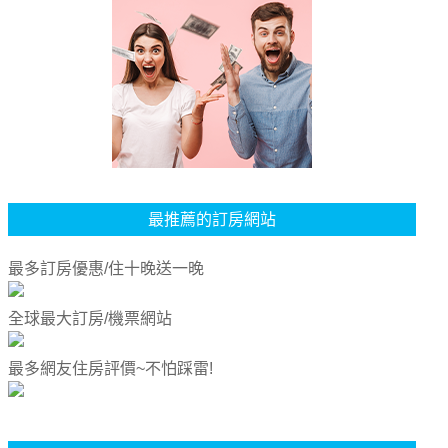
最推薦的訂房網站
最多訂房優惠/住十晚送一晚
全球最大訂房/機票網站
最多網友住房評價~不怕踩雷!