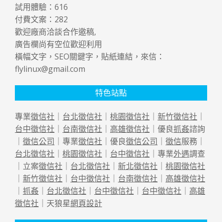
試用體驗：
616
付費文案：
282
歡迎廠商洽談合作邀稿,
廣告欄尚有空位歡迎利用
橫幅文字，SEO關鍵字，貼紙連結，來信：
flylinux@gmail.com
特色站點
專業
徵信社
｜
台北徵信社
｜
桃園徵信社
｜
新竹徵信社
｜
台中徵信社
｜
台南徵信社
｜
高雄徵信社
｜優良
抓姦
諮詢
｜
徵信公司
｜專業
徵信社
｜優良
徵信公司
｜
徵信
服務｜
台北徵信社
｜
桃園徵信社
｜
台中徵信社
｜專業
外遇
調查
｜立案
徵信社
｜
台北徵信社
｜
新北徵信社
｜
桃園徵信社
｜
新竹徵信社
｜
台中徵信社
｜
台南徵信社
｜
高雄徵信社
｜
抓姦
｜
台北徵信社
｜
台中徵信社
｜
台中徵信社
｜
高雄
徵信社
｜天狼星
網頁設計