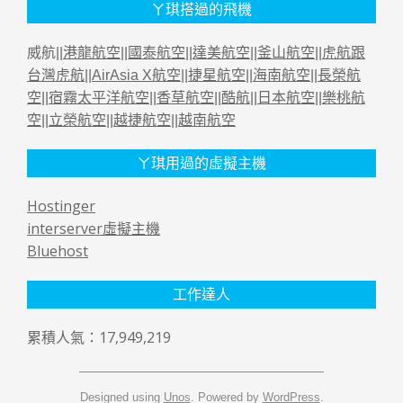
ㄚ琪搭過的飛機
威航||
港龍航空
||
國泰航空
||
達美航空
||
釜山航空
||
虎航跟
台灣虎航
||
AirAsia X航空
||
捷星航空
||
海南航空
||
長榮航
空
||
宿霧太平洋航空
||
香草航空
||
酷航
||
日本航空
||
樂桃航
空
||
立榮航空
||
越捷航空
||
越南航空
ㄚ琪用過的虛擬主機
Hostinger
interserver虛擬主機
Bluehost
工作達人
累積人氣：17,949,219
Designed using
Unos
. Powered by
WordPress
.