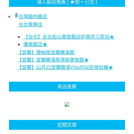
達人飯店推薦 [ ★號 = 已住 ]
台灣國內飯店
台北爽爽住
【台北】台北松山東旅飯店近南京三民站★
優美飯店★
【宜蘭】捷絲旅宜蘭礁溪館
【宜蘭】宜蘭礁溪原湯商業旅館★
【宜蘭】山月22宜蘭礁溪Villa可以民宿包棟★
商品推薦
近期文章