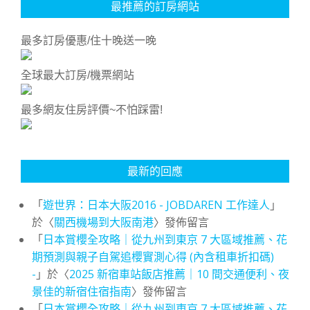
最推薦的訂房網站
最多訂房優惠/住十晚送一晚
全球最大訂房/機票網站
最多網友住房評價~不怕踩雷!
最新的回應
「
遊世界：日本大阪2016 - JOBDAREN 工作達人
」
於〈
關西機場到大阪南港
〉發佈留言
「
日本賞櫻全攻略｜從九州到東京 7 大區域推薦、花
期預測與親子自駕追櫻實測心得 (內含租車折扣碼)
-
」於〈
2025 新宿車站飯店推薦｜10 間交通便利、夜
景佳的新宿住宿指南
〉發佈留言
「
日本賞櫻全攻略｜從九州到東京 7 大區域推薦、花