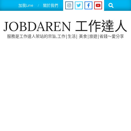
Skip
Search
加我Line
關於我們
to
content
JOBDAREN 工作達人
服務是工作達人架站的宗旨,工作|生活| 美食|旅遊|省錢～愛分享
Primary
Navigation
Menu