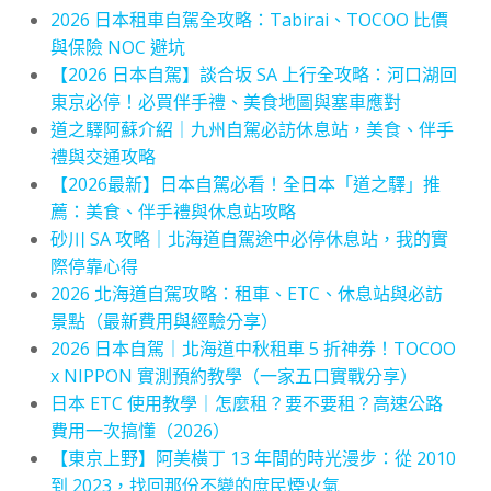
2026 日本租車自駕全攻略：Tabirai、TOCOO 比價
與保險 NOC 避坑
【2026 日本自駕】談合坂 SA 上行全攻略：河口湖回
東京必停！必買伴手禮、美食地圖與塞車應對
道之驛阿蘇介紹｜九州自駕必訪休息站，美食、伴手
禮與交通攻略
【2026最新】日本自駕必看！全日本「道之驛」推
薦：美食、伴手禮與休息站攻略
砂川 SA 攻略｜北海道自駕途中必停休息站，我的實
際停靠心得
2026 北海道自駕攻略：租車、ETC、休息站與必訪
景點（最新費用與經驗分享）
2026 日本自駕｜北海道中秋租車 5 折神券！TOCOO
x NIPPON 實測預約教學（一家五口實戰分享）
日本 ETC 使用教學｜怎麼租？要不要租？高速公路
費用一次搞懂（2026）
【東京上野】阿美橫丁 13 年間的時光漫步：從 2010
到 2023，找回那份不變的庶民煙火氣