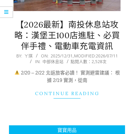
【2026最新】南投休息站攻
略：漢堡王100店進駐、必買
伴手禮、電動車充電資訊
2025-
BY:
ㄚ琪
ON:
2025/12/31
,MODIFIED:
2026/07/11
IN:
中部休息站
點閱人數：2,528次
12-
31
2/20 – 2/22 北返旅客必讀！ 實測避雷建議： 根
據 2/19 實測，從南
CONTINUE READING
寶寶用品