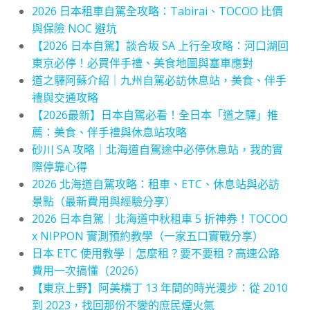
2026 日本租車自駕全攻略：Tabirai、TOCOO 比價
與保險 NOC 避坑
【2026 日本自駕】談合坂 SA 上行全攻略：河口湖回
東京必停！必買伴手禮、美食地圖與塞車應對
道之驛阿蘇介紹｜九州自駕必訪休息站，美食、伴手
禮與交通攻略
【2026最新】日本自駕必看！全日本「道之驛」推
薦：美食、伴手禮與休息站攻略
砂川 SA 攻略｜北海道自駕途中必停休息站，我的實
際停靠心得
2026 北海道自駕攻略：租車、ETC、休息站與必訪
景點（最新費用與經驗分享）
2026 日本自駕｜北海道中秋租車 5 折神券！TOCOO
x NIPPON 實測預約教學（一家五口實戰分享）
日本 ETC 使用教學｜怎麼租？要不要租？高速公路
費用一次搞懂（2026）
【東京上野】阿美橫丁 13 年間的時光漫步：從 2010
到 2023，找回那份不變的庶民煙火氣