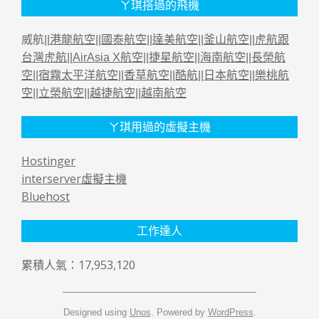
ㄚ琪搭過的飛機
威航||
港龍航空
||
國泰航空
||
達美航空
||
釜山航空
||
虎航跟
台灣虎航
||
AirAsia X航空
||
捷星航空
||
海南航空
||
長榮航
空
||
宿霧太平洋航空
||
香草航空
||
酷航
||
日本航空
||
樂桃航
空
||
立榮航空
||
越捷航空
||
越南航空
ㄚ琪用過的虛擬主機
Hostinger
interserver虛擬主機
Bluehost
工作達人
累積人氣：17,953,120
Designed using
Unos
. Powered by
WordPress
.