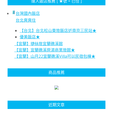
達人飯店推薦 [ ★號 = 已住 ]
台灣國內飯店
台北爽爽住
【台北】台北松山東旅飯店近南京三民站★
優美飯店★
【宜蘭】捷絲旅宜蘭礁溪館
【宜蘭】宜蘭礁溪原湯商業旅館★
【宜蘭】山月22宜蘭礁溪Villa可以民宿包棟★
商品推薦
近期文章