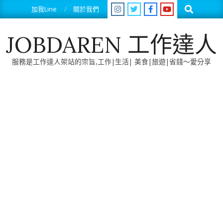
Skip
Search
加我Line
關於我們
to
content
JOBDAREN 工作達人
服務是工作達人架站的宗旨,工作|生活| 美食|旅遊|省錢～愛分享
Primary
Navigation
Menu