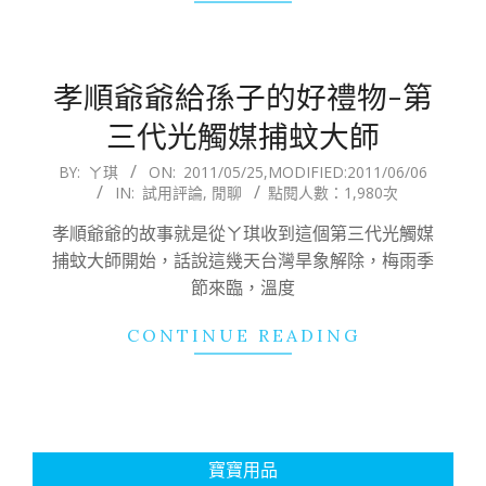
孝順爺爺給孫子的好禮物-第
三代光觸媒捕蚊大師
2011-
BY:
ㄚ琪
ON:
2011/05/25
,MODIFIED:
2011/06/06
IN:
試用評論
,
閒聊
點閱人數：1,980次
05-
25
孝順爺爺的故事就是從ㄚ琪收到這個第三代光觸媒
捕蚊大師開始，話說這幾天台灣旱象解除，梅雨季
節來臨，溫度
CONTINUE READING
寶寶用品