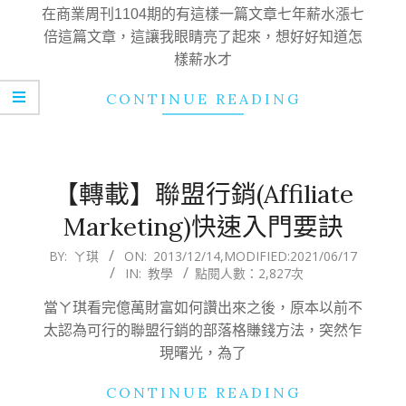
12
在商業周刊1104期的有這樣一篇文章七年薪水漲七
倍這篇文章，這讓我眼睛亮了起來，想好好知道怎
樣薪水才
CONTINUE READING
【轉載】聯盟行銷(Affiliate
Marketing)快速入門要訣
2013-
BY:
ㄚ琪
ON:
2013/12/14
,MODIFIED:
2021/06/17
IN:
教學
點閱人數：2,827次
12-
14
當ㄚ琪看完億萬財富如何讚出來之後，原本以前不
太認為可行的聯盟行銷的部落格賺錢方法，突然乍
現曙光，為了
CONTINUE READING