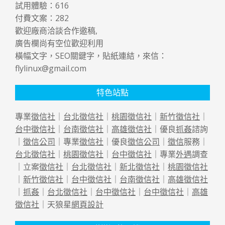
試用體驗：
616
付費文案：
282
歡迎廠商洽談合作邀稿,
廣告欄尚有空位歡迎利用
橫幅文字，SEO關鍵字，貼紙連結，來信：
flylinux@gmail.com
特色站點
專業
徵信社
｜
台北徵信社
｜
桃園徵信社
｜
新竹徵信社
｜
台中徵信社
｜
台南徵信社
｜
高雄徵信社
｜優良
抓姦
諮詢
｜
徵信公司
｜專業
徵信社
｜優良
徵信公司
｜
徵信
服務｜
台北徵信社
｜
桃園徵信社
｜
台中徵信社
｜專業
外遇
調查
｜立案
徵信社
｜
台北徵信社
｜
新北徵信社
｜
桃園徵信社
｜
新竹徵信社
｜
台中徵信社
｜
台南徵信社
｜
高雄徵信社
｜
抓姦
｜
台北徵信社
｜
台中徵信社
｜
台中徵信社
｜
高雄
徵信社
｜天狼星
網頁設計