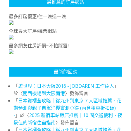
最推薦的訂房網站
最多訂房優惠/住十晚送一晚
全球最大訂房/機票網站
最多網友住房評價~不怕踩雷!
最新的回應
「
遊世界：日本大阪2016 - JOBDAREN 工作達人
」
於〈
關西機場到大阪南港
〉發佈留言
「
日本賞櫻全攻略｜從九州到東京 7 大區域推薦、花
期預測與親子自駕追櫻實測心得 (內含租車折扣碼)
-
」於〈
2025 新宿車站飯店推薦｜10 間交通便利、夜
景佳的新宿住宿指南
〉發佈留言
「
日本賞櫻全攻略｜從九州到東京 7 大區域推薦、花