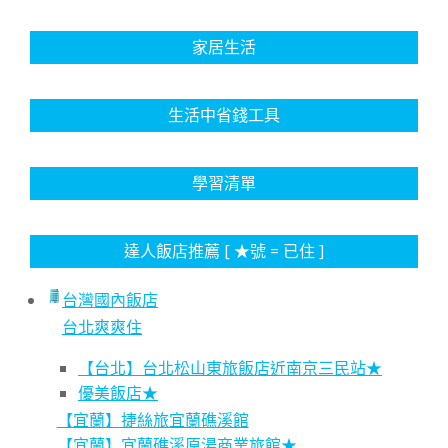
家居生活
生活中省錢工具
學習清單
達人飯店推薦 [ ★號 = 已住 ]
台灣國內飯店
台北爽爽住
【台北】台北松山東旅飯店近南京三民站★
優美飯店★
【宜蘭】捷絲旅宜蘭礁溪館
【宜蘭】宜蘭礁溪原湯商業旅館★