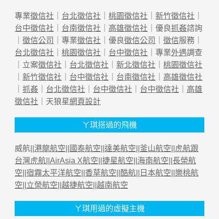
專業
徵信社
｜
台北徵信社
｜
桃園徵信社
｜
新竹徵信社
｜
台中徵信社
｜
台南徵信社
｜
高雄徵信社
｜優良
抓姦
諮詢
｜
徵信公司
｜專業
徵信社
｜優良
徵信公司
｜
徵信
服務｜
台北徵信社
｜
桃園徵信社
｜
台中徵信社
｜專業
外遇
調查
｜立案
徵信社
｜
台北徵信社
｜
新北徵信社
｜
桃園徵信社
｜
新竹徵信社
｜
台中徵信社
｜
台南徵信社
｜
高雄徵信社
｜
抓姦
｜
台北徵信社
｜
台中徵信社
｜
台中徵信社
｜
高雄
徵信社
｜天狼星
網頁設計
ㄚ琪搭過的飛機
威航||
港龍航空
||
國泰航空
||
達美航空
||
釜山航空
||
虎航跟
台灣虎航
||
AirAsia X航空
||
捷星航空
||
海南航空
||
長榮航
空
||
宿霧太平洋航空
||
香草航空
||
酷航
||
日本航空
||
樂桃航
空
||
立榮航空
||
越捷航空
||
越南航空
ㄚ琪用過的虛擬主機