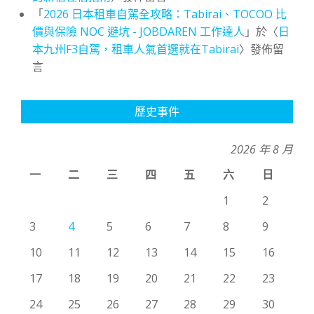
「
2026 日本租車自駕全攻略：Tabirai、TOCOO 比
價與保險 NOC 避坑 - JOBDAREN 工作達人
」於〈
日
本九州F3自駕，租車人氣首選就在Tabirai
〉發佈留
言
歷史事件
2026 年 8 月
一
二
三
四
五
六
日
1
2
3
4
5
6
7
8
9
10
11
12
13
14
15
16
17
18
19
20
21
22
23
24
25
26
27
28
29
30