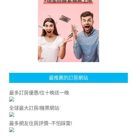
最推薦的訂房網站
最多訂房優惠/住十晚送一晚
全球最大訂房/機票網站
最多網友住房評價~不怕踩雷!