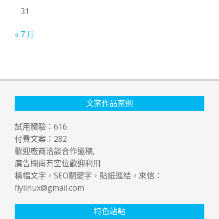
31
« 7 月
文案作品案例
試用體驗：
616
付費文案：
282
歡迎廠商洽談合作邀稿,
廣告欄尚有空位歡迎利用
橫幅文字，SEO關鍵字，貼紙連結，來信：
flylinux@gmail.com
特色站點