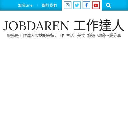
Skip
Search
加我Line
關於我們
to
content
JOBDAREN 工作達人
服務是工作達人架站的宗旨,工作|生活| 美食|旅遊|省錢～愛分享
Primary
Navigation
Menu