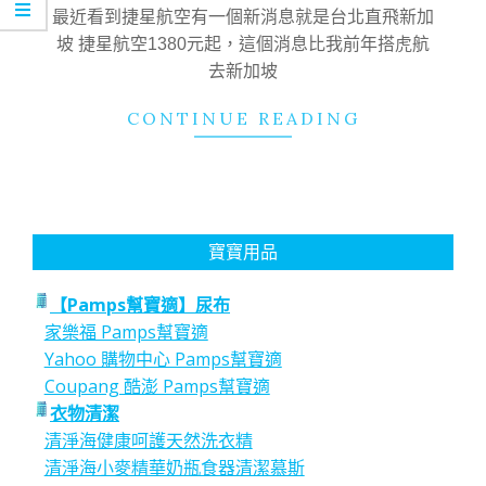
10
最近看到捷星航空有一個新消息就是台北直飛新加
坡 捷星航空1380元起，這個消息比我前年搭虎航
去新加坡
CONTINUE READING
寶寶用品
【Pamps幫寶適】尿布
家樂福 Pamps幫寶適
Yahoo 購物中心 Pamps幫寶適
Coupang 酷澎 Pamps幫寶適
衣物清潔
清淨海健康呵護天然洗衣精
清淨海小麥精華奶瓶食器清潔慕斯