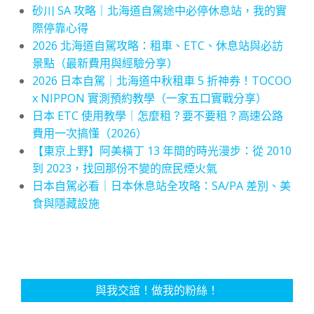
砂川 SA 攻略｜北海道自駕途中必停休息站，我的實
際停靠心得
2026 北海道自駕攻略：租車、ETC、休息站與必訪
景點（最新費用與經驗分享）
2026 日本自駕｜北海道中秋租車 5 折神券！TOCOO
x NIPPON 實測預約教學（一家五口實戰分享）
日本 ETC 使用教學｜怎麼租？要不要租？高速公路
費用一次搞懂（2026）
【東京上野】阿美橫丁 13 年間的時光漫步：從 2010
到 2023，找回那份不變的庶民煙火氣
日本自駕必看｜日本休息站全攻略：SA/PA 差別、美
食與隱藏設施
與我交誼！做我的粉絲！