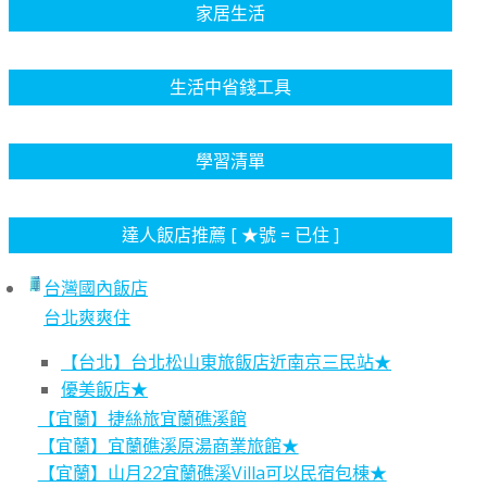
家居生活
生活中省錢工具
學習清單
達人飯店推薦 [ ★號 = 已住 ]
台灣國內飯店
台北爽爽住
【台北】台北松山東旅飯店近南京三民站★
優美飯店★
【宜蘭】捷絲旅宜蘭礁溪館
【宜蘭】宜蘭礁溪原湯商業旅館★
【宜蘭】山月22宜蘭礁溪Villa可以民宿包棟★