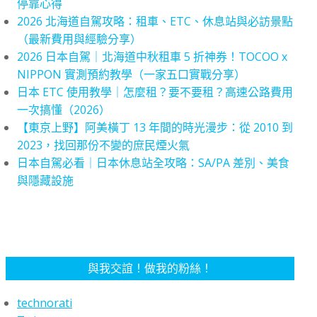
停靠心得
2026 北海道自駕攻略：租車、ETC、休息站與必訪景點
（最新費用與經驗分享）
2026 日本自駕｜北海道中秋租車 5 折神券！TOCOO x
NIPPON 實測預約教學（一家五口實戰分享）
日本 ETC 使用教學｜怎麼租？要不要租？高速公路費用
一次搞懂（2026）
【東京上野】阿美橫丁 13 年間的時光漫步：從 2010 到
2023，找回那份不變的庶民煙火氣
日本自駕必看｜日本休息站全攻略：SA/PA 差別、美食
與隱藏設施
與我交誼！做我的粉絲！
technorati