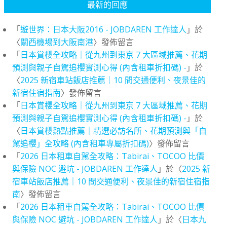
最新的回應
「
遊世界：日本大阪2016 - JOBDAREN 工作達人
」於
〈
關西機場到大阪南港
〉發佈留言
「
日本賞櫻全攻略｜從九州到東京 7 大區域推薦、花期
預測與親子自駕追櫻實測心得 (內含租車折扣碼) -
」於
〈
2025 新宿車站飯店推薦｜10 間交通便利、夜景佳的
新宿住宿指南
〉發佈留言
「
日本賞櫻全攻略｜從九州到東京 7 大區域推薦、花期
預測與親子自駕追櫻實測心得 (內含租車折扣碼) -
」於
〈
日本賞櫻熱點推薦｜精選必訪名所、花期預測與「自
駕追櫻」全攻略 (內含租車專屬折扣碼)
〉發佈留言
「
2026 日本租車自駕全攻略：Tabirai、TOCOO 比價
與保險 NOC 避坑 - JOBDAREN 工作達人
」於〈
2025 新
宿車站飯店推薦｜10 間交通便利、夜景佳的新宿住宿指
南
〉發佈留言
「
2026 日本租車自駕全攻略：Tabirai、TOCOO 比價
與保險 NOC 避坑 - JOBDAREN 工作達人
」於〈
日本九