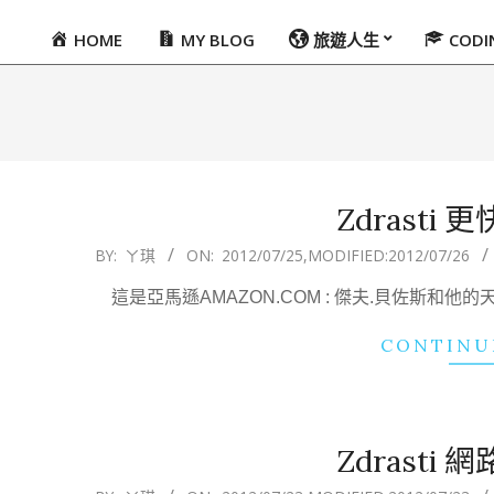
HOME
MY BLOG
旅遊人生
COD
Primary
Navigation
Menu
Zdrasti
2012-
BY:
ㄚ琪
ON:
2012/07/25
,MODIFIED:
2012/07/26
07-
這是亞馬遜AMAZON.COM : 傑夫.貝佐斯
25
CONTINU
Zdrasti
2012-