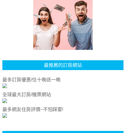
最推薦的訂房網站
最多訂房優惠/住十晚送一晚
全球最大訂房/機票網站
最多網友住房評價~不怕踩雷!