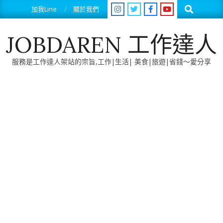
Skip
Search
加我Line
關於我們
to
content
JOBDAREN 工作達人
服務是工作達人架站的宗旨,工作|生活| 美食|旅遊|省錢～愛分享
Primary
Navigation
Menu