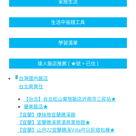
家居生活
生活中省錢工具
學習清單
達人飯店推薦 [ ★號 = 已住 ]
台灣國內飯店
台北爽爽住
【台北】台北松山東旅飯店近南京三民站★
優美飯店★
【宜蘭】捷絲旅宜蘭礁溪館
【宜蘭】宜蘭礁溪原湯商業旅館★
【宜蘭】山月22宜蘭礁溪Villa可以民宿包棟★