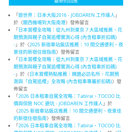
最新的回應
「
遊世界：日本大阪2016 - JOBDAREN 工作達人
」
於〈
關西機場到大阪南港
〉發佈留言
「
日本賞櫻全攻略｜從九州到東京 7 大區域推薦、花
期預測與親子自駕追櫻實測心得 (內含租車折扣碼)
-
」於〈
2025 新宿車站飯店推薦｜10 間交通便利、夜
景佳的新宿住宿指南
〉發佈留言
「
日本賞櫻全攻略｜從九州到東京 7 大區域推薦、花
期預測與親子自駕追櫻實測心得 (內含租車折扣碼)
-
」於〈
日本賞櫻熱點推薦｜精選必訪名所、花期預
測與「自駕追櫻」全攻略 (內含租車專屬折扣碼)
〉發
佈留言
「
2026 日本租車自駕全攻略：Tabirai、TOCOO 比
價與保險 NOC 避坑 - JOBDAREN 工作達人
」於
〈
2025 新宿車站飯店推薦｜10 間交通便利、夜景佳
的新宿住宿指南
〉發佈留言
「
2026 日本租車自駕全攻略：Tabirai、TOCOO 比