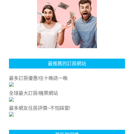
最推薦的訂房網站
最多訂房優惠/住十晚送一晚
全球最大訂房/機票網站
最多網友住房評價~不怕踩雷!