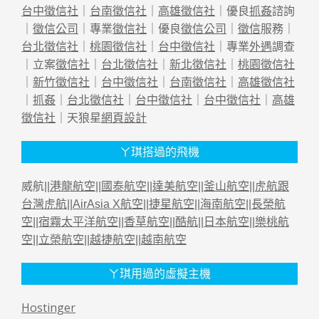
台中徵信社
｜
台南徵信社
｜
高雄徵信社
｜優良
抓姦
諮詢
｜
徵信公司
｜專業
徵信社
｜優良
徵信公司
｜
徵信
服務｜
台北徵信社
｜
桃園徵信社
｜
台中徵信社
｜專業
外遇
調查
｜立案
徵信社
｜
台北徵信社
｜
新北徵信社
｜
桃園徵信社
｜
新竹徵信社
｜
台中徵信社
｜
台南徵信社
｜
高雄徵信社
｜
抓姦
｜
台北徵信社
｜
台中徵信社
｜
台中徵信社
｜
高雄
徵信社
｜天狼星
網頁設計
ㄚ琪搭過的飛機
威航||
港龍航空
||
國泰航空
||
達美航空
||
釜山航空
||
虎航跟
台灣虎航
||
AirAsia X航空
||
捷星航空
||
海南航空
||
長榮航
空
||
宿霧太平洋航空
||
香草航空
||
酷航
||
日本航空
||
樂桃航
空
||
立榮航空
||
越捷航空
||
越南航空
ㄚ琪用過的虛擬主機
Hostinger