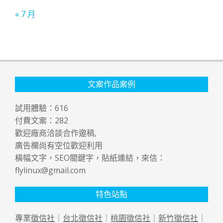
« 7 月
文案作品案例
試用體驗：
616
付費文案：
282
歡迎廠商洽談合作邀稿,
廣告欄尚有空位歡迎利用
橫幅文字，SEO關鍵字，貼紙連結，來信：
flylinux@gmail.com
特色站點
專業
徵信社
｜
台北徵信社
｜
桃園徵信社
｜
新竹徵信社
｜