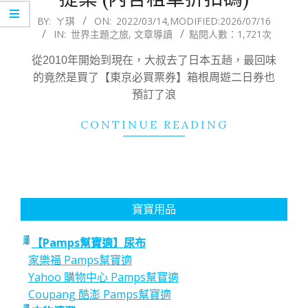
2022-
BY:
ㄚ琪
ON:
2022/03/14
,MODIFIED:
2026/07/16
IN:
世界主題之旅
,
文章導讀
點閱人數：1,721次
03-
14
從2010年開始到現在，大叔去了日本五趟，最回味
的竟然是買了【東京必買票券】箱根周遊二日券也
預訂了浪
CONTINUE READING
寶寶用品
【Pamps幫寶適】尿布
家樂福 Pamps幫寶適
Yahoo 購物中心 Pamps幫寶適
Coupang 酷澎 Pamps幫寶適