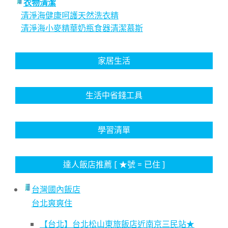
衣物清潔
清淨海健康呵護天然洗衣精
清淨海小麥精華奶瓶食器清潔慕斯
家居生活
生活中省錢工具
學習清單
達人飯店推薦 [ ★號 = 已住 ]
台灣國內飯店
台北爽爽住
【台北】台北松山東旅飯店近南京三民站★