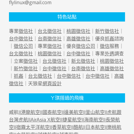
flylinux@gmail.com
特色站點
專業
徵信社
｜
台北徵信社
｜
桃園徵信社
｜
新竹徵信社
｜
台中徵信社
｜
台南徵信社
｜
高雄徵信社
｜優良
抓姦
諮詢
｜
徵信公司
｜專業
徵信社
｜優良
徵信公司
｜
徵信
服務｜
台北徵信社
｜
桃園徵信社
｜
台中徵信社
｜專業
外遇
調查
｜立案
徵信社
｜
台北徵信社
｜
新北徵信社
｜
桃園徵信社
｜
新竹徵信社
｜
台中徵信社
｜
台南徵信社
｜
高雄徵信社
｜
抓姦
｜
台北徵信社
｜
台中徵信社
｜
台中徵信社
｜
高雄
徵信社
｜天狼星
網頁設計
ㄚ琪搭過的飛機
威航||
港龍航空
||
國泰航空
||
達美航空
||
釜山航空
||
虎航跟
台灣虎航
||
AirAsia X航空
||
捷星航空
||
海南航空
||
長榮航
空
||
宿霧太平洋航空
||
香草航空
||
酷航
||
日本航空
||
樂桃航