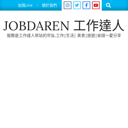
Skip
Search
加我Line
關於我們
to
content
JOBDAREN 工作達人
服務是工作達人架站的宗旨,工作|生活| 美食|旅遊|省錢～愛分享
Primary
Navigation
Menu