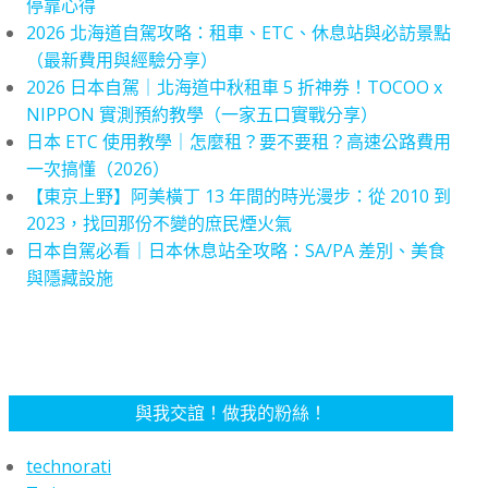
停靠心得
2026 北海道自駕攻略：租車、ETC、休息站與必訪景點
（最新費用與經驗分享）
2026 日本自駕｜北海道中秋租車 5 折神券！TOCOO x
NIPPON 實測預約教學（一家五口實戰分享）
日本 ETC 使用教學｜怎麼租？要不要租？高速公路費用
一次搞懂（2026）
【東京上野】阿美橫丁 13 年間的時光漫步：從 2010 到
2023，找回那份不變的庶民煙火氣
日本自駕必看｜日本休息站全攻略：SA/PA 差別、美食
與隱藏設施
與我交誼！做我的粉絲！
technorati