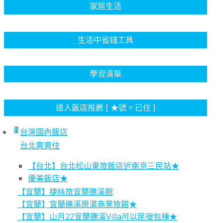
家居生活
生活中省錢工具
學習清單
達人飯店推薦 [ ★號 = 已住 ]
台灣國內飯店
台北爽爽住
【台北】台北松山東旅飯店近南京三民站★
優美飯店★
【宜蘭】捷絲旅宜蘭礁溪館
【宜蘭】宜蘭礁溪原湯商業旅館★
【宜蘭】山月22宜蘭礁溪Villa可以民宿包棟★