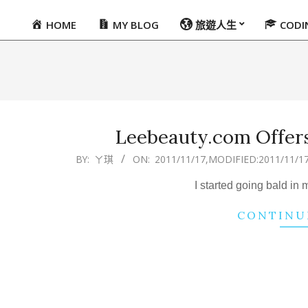
HOME
MY BLOG
旅遊人生
COD
Primary
Navigation
Menu
Leebeauty.com Offer
2011-
BY:
ㄚ琪
ON:
2011/11/17
,MODIFIED:
2011/11/1
11-
I started going bald in 
17
CONTINU