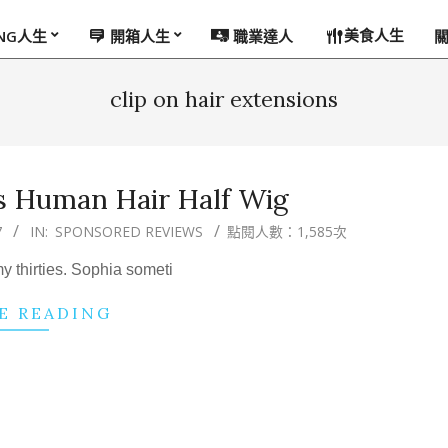
美食人生
ING人生
開箱人生
職業達人
clip on hair extensions
s Human Hair Half Wig
7
IN:
SPONSORED REVIEWS
點閱人數：1,585次
my thirties. Sophia someti
E READING