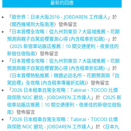
最新的回應
「
遊世界：日本大阪2016 - JOBDAREN 工作達人
」於
〈
關西機場到大阪南港
〉發佈留言
「
日本賞櫻全攻略｜從九州到東京 7 大區域推薦、花期
預測與親子自駕追櫻實測心得 (內含租車折扣碼) -
」於
〈
2025 新宿車站飯店推薦｜10 間交通便利、夜景佳的
新宿住宿指南
〉發佈留言
「
日本賞櫻全攻略｜從九州到東京 7 大區域推薦、花期
預測與親子自駕追櫻實測心得 (內含租車折扣碼) -
」於
〈
日本賞櫻熱點推薦｜精選必訪名所、花期預測與「自
駕追櫻」全攻略 (內含租車專屬折扣碼)
〉發佈留言
「
2026 日本租車自駕全攻略：Tabirai、TOCOO 比價
與保險 NOC 避坑 - JOBDAREN 工作達人
」於〈
2025 新
宿車站飯店推薦｜10 間交通便利、夜景佳的新宿住宿指
南
〉發佈留言
「
2026 日本租車自駕全攻略：Tabirai、TOCOO 比價
與保險 NOC 避坑 - JOBDAREN 工作達人
」於〈
日本九