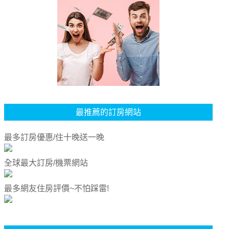
最推薦的訂房網站
最多訂房優惠/住十晚送一晚
全球最大訂房/機票網站
最多網友住房評價~不怕踩雷!