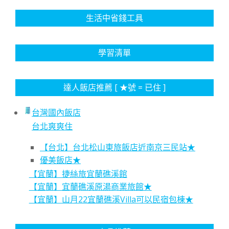
生活中省錢工具
學習清單
達人飯店推薦 [ ★號 = 已住 ]
台灣國內飯店
台北爽爽住
【台北】台北松山東旅飯店近南京三民站★
優美飯店★
【宜蘭】捷絲旅宜蘭礁溪館
【宜蘭】宜蘭礁溪原湯商業旅館★
【宜蘭】山月22宜蘭礁溪Villa可以民宿包棟★