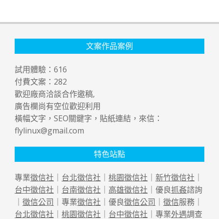
文案作品案例
試用體驗：
616
付費文案：
282
歡迎廠商洽談合作邀稿,
廣告欄尚有空位歡迎利用
橫幅文字，SEO關鍵字，貼紙連結，來信：
flylinux@gmail.com
特色站點
專業
徵信社
｜
台北徵信社
｜
桃園徵信社
｜
新竹徵信社
｜
台中徵信社
｜
台南徵信社
｜
高雄徵信社
｜優良
抓姦
諮詢
｜
徵信公司
｜專業
徵信社
｜優良
徵信公司
｜
徵信
服務｜
台北徵信社
｜
桃園徵信社
｜
台中徵信社
｜專業
外遇
調查