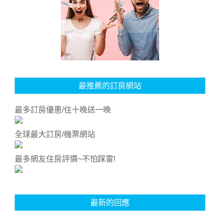
最推薦的訂房網站
最多訂房優惠/住十晚送一晚
全球最大訂房/機票網站
最多網友住房評價~不怕踩雷!
最新的回應