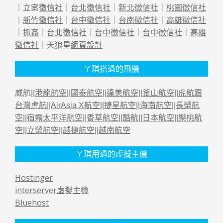
｜立案
徵信社
｜
台北徵信社
｜
新北徵信社
｜
桃園徵信社
｜
新竹徵信社
｜
台中徵信社
｜
台南徵信社
｜
高雄徵信社
｜
抓姦
｜
台北徵信社
｜
台中徵信社
｜
台中徵信社
｜
高雄
徵信社
｜天狼星
網頁設計
ㄚ琪搭過的飛機
威航||
港龍航空
||
國泰航空
||
達美航空
||
釜山航空
||
虎航跟
台灣虎航
||
AirAsia X航空
||
捷星航空
||
海南航空
||
長榮航
空
||
宿霧太平洋航空
||
香草航空
||
酷航
||
日本航空
||
樂桃航
空
||
立榮航空
||
越捷航空
||
越南航空
ㄚ琪用過的虛擬主機
Hostinger
interserver虛擬主機
Bluehost