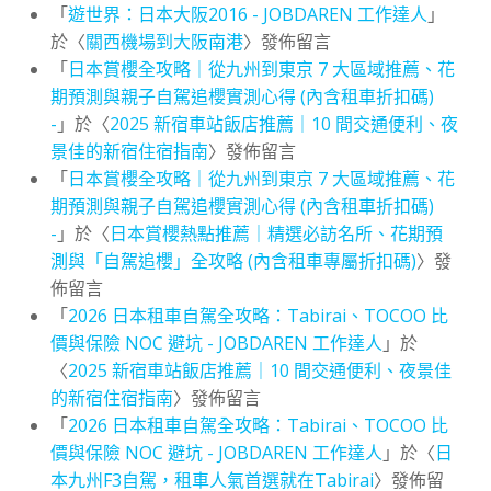
「
遊世界：日本大阪2016 - JOBDAREN 工作達人
」
於〈
關西機場到大阪南港
〉發佈留言
「
日本賞櫻全攻略｜從九州到東京 7 大區域推薦、花
期預測與親子自駕追櫻實測心得 (內含租車折扣碼)
-
」於〈
2025 新宿車站飯店推薦｜10 間交通便利、夜
景佳的新宿住宿指南
〉發佈留言
「
日本賞櫻全攻略｜從九州到東京 7 大區域推薦、花
期預測與親子自駕追櫻實測心得 (內含租車折扣碼)
-
」於〈
日本賞櫻熱點推薦｜精選必訪名所、花期預
測與「自駕追櫻」全攻略 (內含租車專屬折扣碼)
〉發
佈留言
「
2026 日本租車自駕全攻略：Tabirai、TOCOO 比
價與保險 NOC 避坑 - JOBDAREN 工作達人
」於
〈
2025 新宿車站飯店推薦｜10 間交通便利、夜景佳
的新宿住宿指南
〉發佈留言
「
2026 日本租車自駕全攻略：Tabirai、TOCOO 比
價與保險 NOC 避坑 - JOBDAREN 工作達人
」於〈
日
本九州F3自駕，租車人氣首選就在Tabirai
〉發佈留