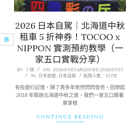
2026 日本自駕｜北海道中秋
租車 5 折神券！TOCOO x
NIPPON 實測預約教學（一
家五口實戰分享）
2026-
BY:
ㄚ琪
ON:
2026/07/07
,MODIFIED:
2026/07/07
IN:
日本旅遊
,
日本自駕
點閱人數：337次
07-
07
有些旅行記憶，隔了再多年依然閃閃發亮。回想起
2018 年那趟北海道中秋之旅，我們一家五口開著
車穿梭
CONTINUE READING