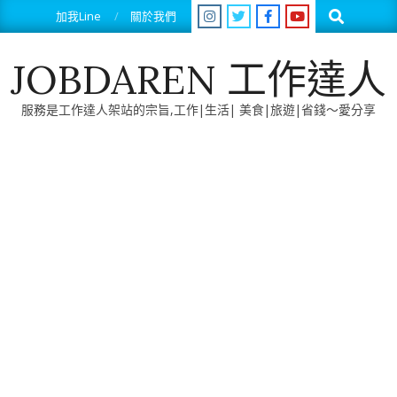
Skip
Search
加我Line
關於我們
to
content
JOBDAREN 工作達人
服務是工作達人架站的宗旨,工作|生活| 美食|旅遊|省錢～愛分享
Primary
Navigation
Menu