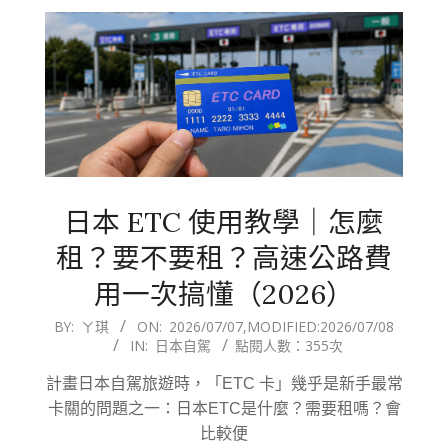
日本 ETC 使用教學｜怎麼
租？要不要租？高速公路費
用一次搞懂（2026）
2026-
BY:
ㄚ琪
ON:
2026/07/07
,MODIFIED:
2026/07/08
IN:
日本自駕
點閱人數：355次
07-
07
計畫日本自駕旅遊時，「ETC 卡」幾乎是新手最常
卡關的問題之一：日本ETC是什麼？需要租嗎？會
比較便