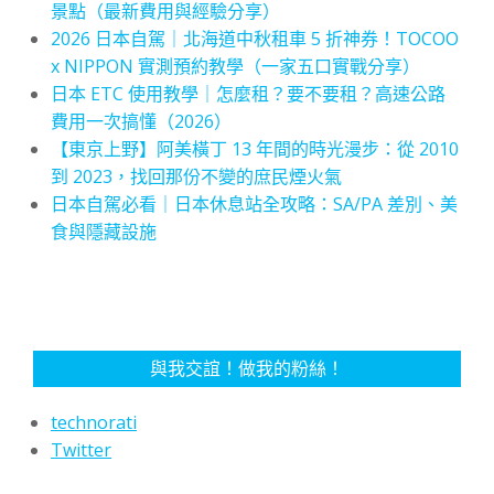
景點（最新費用與經驗分享）
2026 日本自駕｜北海道中秋租車 5 折神券！TOCOO
x NIPPON 實測預約教學（一家五口實戰分享）
日本 ETC 使用教學｜怎麼租？要不要租？高速公路
費用一次搞懂（2026）
【東京上野】阿美橫丁 13 年間的時光漫步：從 2010
到 2023，找回那份不變的庶民煙火氣
日本自駕必看｜日本休息站全攻略：SA/PA 差別、美
食與隱藏設施
與我交誼！做我的粉絲！
technorati
Twitter