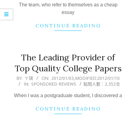
30
The team, who refer to themselves as a cheap
essay
CONTINUE READING
The Leading Provider of
Top Quality College Papers
2012-
BY:
ㄚ琪
ON:
2012/01/03
,MODIFIED:
2012/01/10
IN:
SPONSORED REVIEWS
點閱人數：2,352次
01-
03
When I was a postgraduate student, I discovered a
CONTINUE READING