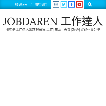
Skip
Search
加我Line
關於我們
to
content
JOBDAREN 工作達人
服務是工作達人架站的宗旨,工作|生活| 美食|旅遊|省錢～愛分享
Primary
Navigation
Menu