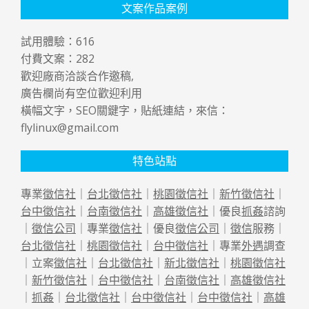
文案作品案例
試用體驗：
616
付費文案：
282
歡迎廠商洽談合作邀稿,
廣告欄尚有空位歡迎利用
橫幅文字，SEO關鍵字，貼紙連結，來信：
flylinux@gmail.com
特色站點
專業
徵信社
｜
台北徵信社
｜
桃園徵信社
｜
新竹徵信社
｜
台中徵信社
｜
台南徵信社
｜
高雄徵信社
｜優良
抓姦
諮詢
｜
徵信公司
｜專業
徵信社
｜優良
徵信公司
｜
徵信
服務｜
台北徵信社
｜
桃園徵信社
｜
台中徵信社
｜專業
外遇
調查
｜立案
徵信社
｜
台北徵信社
｜
新北徵信社
｜
桃園徵信社
｜
新竹徵信社
｜
台中徵信社
｜
台南徵信社
｜
高雄徵信社
｜
抓姦
｜
台北徵信社
｜
台中徵信社
｜
台中徵信社
｜
高雄