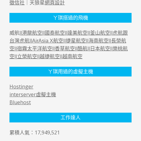
徵信社
｜天狼星
網頁設計
ㄚ琪搭過的飛機
威航||
港龍航空
||
國泰航空
||
達美航空
||
釜山航空
||
虎航跟
台灣虎航
||
AirAsia X航空
||
捷星航空
||
海南航空
||
長榮航
空
||
宿霧太平洋航空
||
香草航空
||
酷航
||
日本航空
||
樂桃航
空
||
立榮航空
||
越捷航空
||
越南航空
ㄚ琪用過的虛擬主機
Hostinger
interserver虛擬主機
Bluehost
工作達人
累積人氣：17,949,521