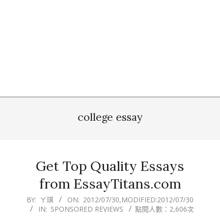
college essay
Get Top Quality Essays
from EssayTitans.com
2012-
BY:
ㄚ琪
ON:
2012/07/30
,MODIFIED:
2012/07/30
IN:
SPONSORED REVIEWS
點閱人數：2,606次
07-