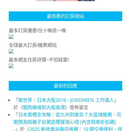
最推薦的訂房網站
最多訂房優惠/住十晚送一晚
全球最大訂房/機票網站
最多網友住房評價~不怕踩雷!
最新的回應
「
遊世界：日本大阪2016 - JOBDAREN 工作達人
」
於〈
關西機場到大阪南港
〉發佈留言
「
日本賞櫻全攻略｜從九州到東京 7 大區域推薦、花
期預測與親子自駕追櫻實測心得 (內含租車折扣碼)
-
」於〈
2025 新宿車站飯店推薦｜10 間交通便利、夜