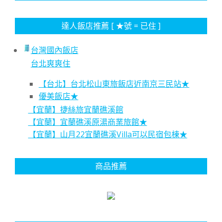
達人飯店推薦 [ ★號 = 已住 ]
台灣國內飯店
台北爽爽住
【台北】台北松山東旅飯店近南京三民站★
優美飯店★
【宜蘭】捷絲旅宜蘭礁溪館
【宜蘭】宜蘭礁溪原湯商業旅館★
【宜蘭】山月22宜蘭礁溪Villa可以民宿包棟★
商品推薦