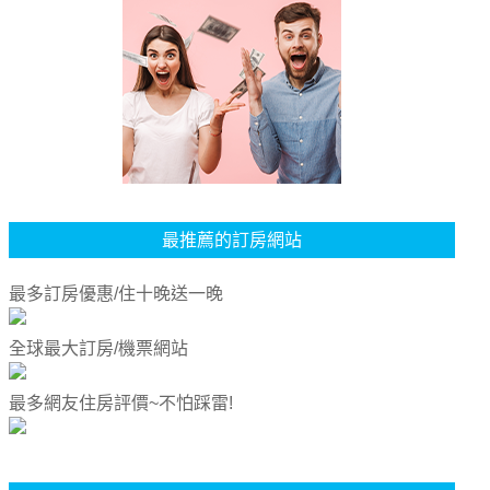
最推薦的訂房網站
最多訂房優惠/住十晚送一晚
全球最大訂房/機票網站
最多網友住房評價~不怕踩雷!