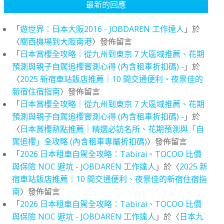
最新的回應
「
遊世界：日本大阪2016 - JOBDAREN 工作達人
」於
〈
關西機場到大阪南港
〉發佈留言
「
日本賞櫻全攻略｜從九州到東京 7 大區域推薦、花期
預測與親子自駕追櫻實測心得 (內含租車折扣碼) -
」於
〈
2025 新宿車站飯店推薦｜10 間交通便利、夜景佳的
新宿住宿指南
〉發佈留言
「
日本賞櫻全攻略｜從九州到東京 7 大區域推薦、花期
預測與親子自駕追櫻實測心得 (內含租車折扣碼) -
」於
〈
日本賞櫻熱點推薦｜精選必訪名所、花期預測與「自
駕追櫻」全攻略 (內含租車專屬折扣碼)
〉發佈留言
「
2026 日本租車自駕全攻略：Tabirai、TOCOO 比價
與保險 NOC 避坑 - JOBDAREN 工作達人
」於〈
2025 新
宿車站飯店推薦｜10 間交通便利、夜景佳的新宿住宿指
南
〉發佈留言
「
2026 日本租車自駕全攻略：Tabirai、TOCOO 比價
與保險 NOC 避坑 - JOBDAREN 工作達人
」於〈
日本九