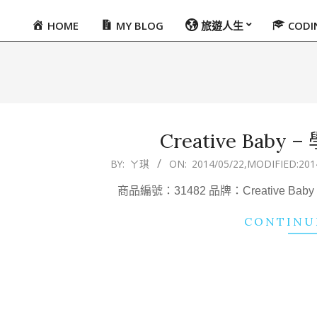
HOME
MY BLOG
旅遊人生
COD
Primary
Navigation
Menu
Creative Baby
2014-
BY:
ㄚ琪
ON:
2014/05/22
,MODIFIED:
201
05-
商品編號：31482 品牌：Creative B
22
CONTINU