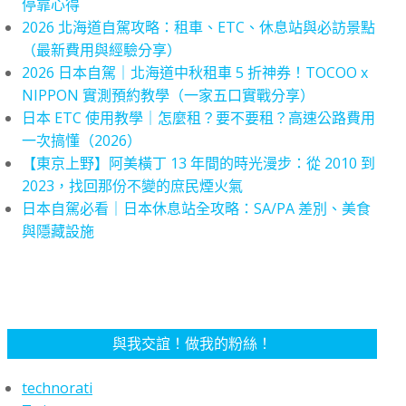
停靠心得
2026 北海道自駕攻略：租車、ETC、休息站與必訪景點
（最新費用與經驗分享）
2026 日本自駕｜北海道中秋租車 5 折神券！TOCOO x
NIPPON 實測預約教學（一家五口實戰分享）
日本 ETC 使用教學｜怎麼租？要不要租？高速公路費用
一次搞懂（2026）
【東京上野】阿美橫丁 13 年間的時光漫步：從 2010 到
2023，找回那份不變的庶民煙火氣
日本自駕必看｜日本休息站全攻略：SA/PA 差別、美食
與隱藏設施
與我交誼！做我的粉絲！
technorati