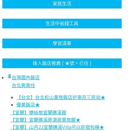
家居生活
生活中省錢工具
學習清單
達人飯店推薦 [ ★號 = 已住 ]
台灣國內飯店
台北爽爽住
【台北】台北松山東旅飯店近南京三民站★
優美飯店★
【宜蘭】捷絲旅宜蘭礁溪館
【宜蘭】宜蘭礁溪原湯商業旅館★
【宜蘭】山月22宜蘭礁溪Villa可以民宿包棟★