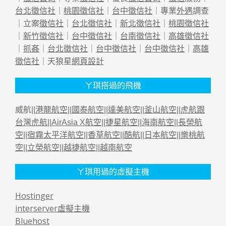
台北徵信社
｜
桃園徵信社
｜
台中徵信社
｜專業
外遇
調查
｜立案
徵信社
｜
台北徵信社
｜
新北徵信社
｜
桃園徵信社
｜
新竹徵信社
｜
台中徵信社
｜
台南徵信社
｜
高雄徵信社
｜
抓姦
｜
台北徵信社
｜
台中徵信社
｜
台中徵信社
｜
高雄
徵信社
｜天狼星
網頁設計
ㄚ琪搭過的飛機
威航||
港龍航空
||
國泰航空
||
達美航空
||
釜山航空
||
虎航跟
台灣虎航
||
AirAsia X航空
||
捷星航空
||
海南航空
||
長榮航
空
||
宿霧太平洋航空
||
香草航空
||
酷航
||
日本航空
||
樂桃航
空
||
立榮航空
||
越捷航空
||
越南航空
ㄚ琪用過的虛擬主機
Hostinger
interserver虛擬主機
Bluehost