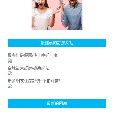
最推薦的訂房網站
最多訂房優惠/住十晚送一晚
全球最大訂房/機票網站
最多網友住房評價~不怕踩雷!
最新的回應