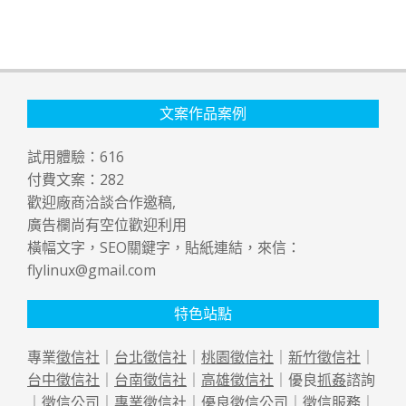
文案作品案例
試用體驗：
616
付費文案：
282
歡迎廠商洽談合作邀稿,
廣告欄尚有空位歡迎利用
橫幅文字，SEO關鍵字，貼紙連結，來信：
flylinux@gmail.com
特色站點
專業
徵信社
｜
台北徵信社
｜
桃園徵信社
｜
新竹徵信社
｜
台中徵信社
｜
台南徵信社
｜
高雄徵信社
｜優良
抓姦
諮詢
｜
徵信公司
｜專業
徵信社
｜優良
徵信公司
｜
徵信
服務｜