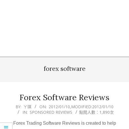
forex software
Forex Software Reviews
2012-
BY:
ㄚ琪
ON:
2012/01/10
,MODIFIED:
2012/01/10
IN:
SPONSORED REVIEWS
點閱人數：1,890次
01-
10
Forex Trading Software Reviews is created to help