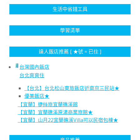
生活中省錢工具
學習清單
達人飯店推薦 [ ★號 = 已住 ]
台灣國內飯店
台北爽爽住
【台北】台北松山東旅飯店近南京三民站★
優美飯店★
【宜蘭】捷絲旅宜蘭礁溪館
【宜蘭】宜蘭礁溪原湯商業旅館★
【宜蘭】山月22宜蘭礁溪Villa可以民宿包棟★
商品推薦