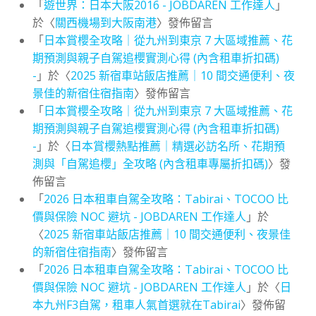
「
遊世界：日本大阪2016 - JOBDAREN 工作達人
」
於〈
關西機場到大阪南港
〉發佈留言
「
日本賞櫻全攻略｜從九州到東京 7 大區域推薦、花
期預測與親子自駕追櫻實測心得 (內含租車折扣碼)
-
」於〈
2025 新宿車站飯店推薦｜10 間交通便利、夜
景佳的新宿住宿指南
〉發佈留言
「
日本賞櫻全攻略｜從九州到東京 7 大區域推薦、花
期預測與親子自駕追櫻實測心得 (內含租車折扣碼)
-
」於〈
日本賞櫻熱點推薦｜精選必訪名所、花期預
測與「自駕追櫻」全攻略 (內含租車專屬折扣碼)
〉發
佈留言
「
2026 日本租車自駕全攻略：Tabirai、TOCOO 比
價與保險 NOC 避坑 - JOBDAREN 工作達人
」於
〈
2025 新宿車站飯店推薦｜10 間交通便利、夜景佳
的新宿住宿指南
〉發佈留言
「
2026 日本租車自駕全攻略：Tabirai、TOCOO 比
價與保險 NOC 避坑 - JOBDAREN 工作達人
」於〈
日
本九州F3自駕，租車人氣首選就在Tabirai
〉發佈留