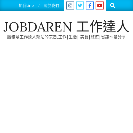
Skip
Search
加我Line
關於我們
to
content
JOBDAREN 工作達人
服務是工作達人架站的宗旨,工作|生活| 美食|旅遊|省錢～愛分享
Primary
Navigation
Menu