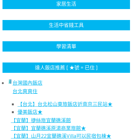
家居生活
生活中省錢工具
學習清單
達人飯店推薦 [ ★號 = 已住 ]
台灣國內飯店
台北爽爽住
【台北】台北松山東旅飯店近南京三民站★
優美飯店★
【宜蘭】捷絲旅宜蘭礁溪館
【宜蘭】宜蘭礁溪原湯商業旅館★
【宜蘭】山月22宜蘭礁溪Villa可以民宿包棟★