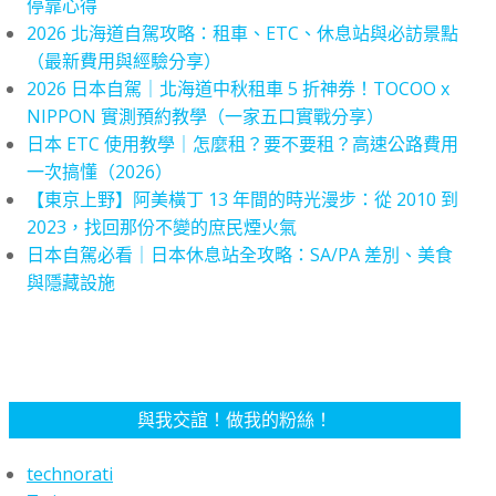
停靠心得
2026 北海道自駕攻略：租車、ETC、休息站與必訪景點
（最新費用與經驗分享）
2026 日本自駕｜北海道中秋租車 5 折神券！TOCOO x
NIPPON 實測預約教學（一家五口實戰分享）
日本 ETC 使用教學｜怎麼租？要不要租？高速公路費用
一次搞懂（2026）
【東京上野】阿美橫丁 13 年間的時光漫步：從 2010 到
2023，找回那份不變的庶民煙火氣
日本自駕必看｜日本休息站全攻略：SA/PA 差別、美食
與隱藏設施
與我交誼！做我的粉絲！
technorati