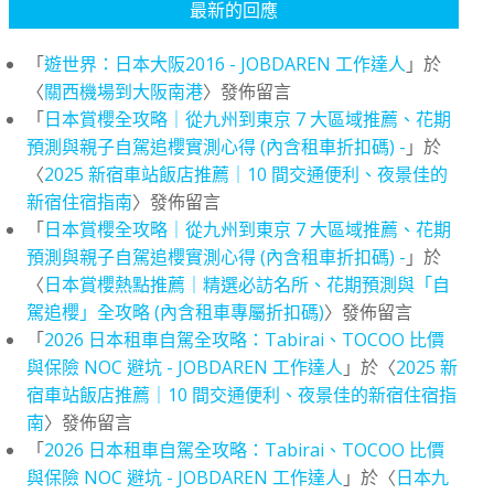
最新的回應
「
遊世界：日本大阪2016 - JOBDAREN 工作達人
」於
〈
關西機場到大阪南港
〉發佈留言
「
日本賞櫻全攻略｜從九州到東京 7 大區域推薦、花期
預測與親子自駕追櫻實測心得 (內含租車折扣碼) -
」於
〈
2025 新宿車站飯店推薦｜10 間交通便利、夜景佳的
新宿住宿指南
〉發佈留言
「
日本賞櫻全攻略｜從九州到東京 7 大區域推薦、花期
預測與親子自駕追櫻實測心得 (內含租車折扣碼) -
」於
〈
日本賞櫻熱點推薦｜精選必訪名所、花期預測與「自
駕追櫻」全攻略 (內含租車專屬折扣碼)
〉發佈留言
「
2026 日本租車自駕全攻略：Tabirai、TOCOO 比價
與保險 NOC 避坑 - JOBDAREN 工作達人
」於〈
2025 新
宿車站飯店推薦｜10 間交通便利、夜景佳的新宿住宿指
南
〉發佈留言
「
2026 日本租車自駕全攻略：Tabirai、TOCOO 比價
與保險 NOC 避坑 - JOBDAREN 工作達人
」於〈
日本九