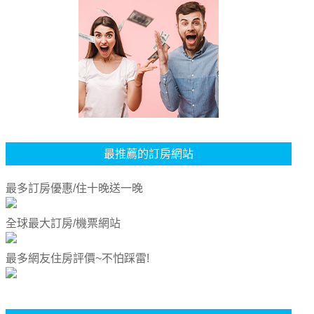
最推薦的訂房網站
最多訂房優惠/住十晚送一晚
全球最大訂房/機票網站
最多網友住房評價~不怕踩雷!