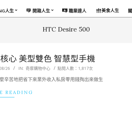
美食人生
ING人生
開箱人生
職業達人
HTC Desire 500
.3吋 四核心 美型雙色 智慧型手機
08/26
IN:
奇摩購物中心
點閱人數：1,817次
00，這麼辛苦地把省下來業外收入私房零用錢掏出來做生
E READING