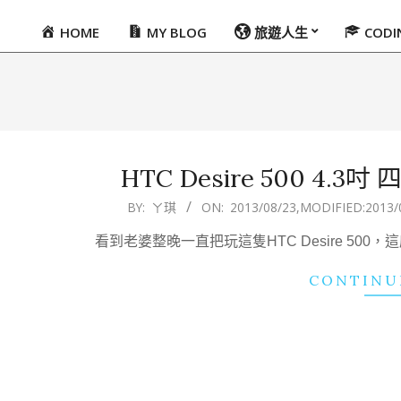
HOME
MY BLOG
旅遊人生
COD
Primary
Navigation
Menu
HTC Desire 500 4
2013-
BY:
ㄚ琪
ON:
2013/08/23
,MODIFIED:
2013/
08-
看到老婆整晚一直把玩這隻HTC Desire 5
23
CONTINU