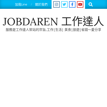
Skip
Search
加我Line
關於我們
to
content
JOBDAREN 工作達人
服務是工作達人架站的宗旨,工作|生活| 美食|旅遊|省錢～愛分享
Primary
Navigation
Menu