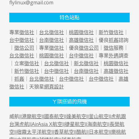
flylinux@gmail.com
特色站點
專業
徵信社
｜
台北徵信社
｜
桃園徵信社
｜
新竹徵信社
｜
台中徵信社
｜
台南徵信社
｜
高雄徵信社
｜優良
抓姦
諮詢
｜
徵信公司
｜專業
徵信社
｜優良
徵信公司
｜
徵信
服務｜
台北徵信社
｜
桃園徵信社
｜
台中徵信社
｜專業
外遇
調查
｜立案
徵信社
｜
台北徵信社
｜
新北徵信社
｜
桃園徵信社
｜
新竹徵信社
｜
台中徵信社
｜
台南徵信社
｜
高雄徵信社
｜
抓姦
｜
台北徵信社
｜
台中徵信社
｜
台中徵信社
｜
高雄
徵信社
｜天狼星
網頁設計
ㄚ琪搭過的飛機
威航||
港龍航空
||
國泰航空
||
達美航空
||
釜山航空
||
虎航跟
台灣虎航
||
AirAsia X航空
||
捷星航空
||
海南航空
||
長榮航
空
||
宿霧太平洋航空
||
香草航空
||
酷航
||
日本航空
||
樂桃航