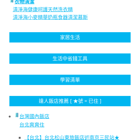
衣物清潔
清淨海健康呵護天然洗衣精
清淨海小麥精華奶瓶食器清潔慕斯
家居生活
生活中省錢工具
學習清單
達人飯店推薦 [ ★號 = 已住 ]
台灣國內飯店
台北爽爽住
【台北】台北松山東旅飯店近南京三民站★