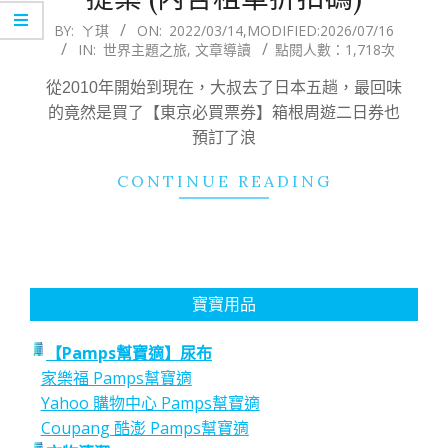
2022-
BY:
ㄚ琪
ON:
2022/03/14
,MODIFIED:
2026/07/16
IN:
世界主題之旅
,
文章導讀
點閱人數：1,718次
03-
14
從2010年開始到現在，大叔去了日本五趟，最回味
的竟然是買了【東京必買票券】箱根周遊二日券也
預訂了浪
CONTINUE READING
寶寶用品
【Pamps幫寶適】尿布
家樂福 Pamps幫寶適
Yahoo 購物中心 Pamps幫寶適
Coupang 酷澎 Pamps幫寶適