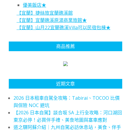
優美飯店★
【宜蘭】捷絲旅宜蘭礁溪館
【宜蘭】宜蘭礁溪原湯商業旅館★
【宜蘭】山月22宜蘭礁溪Villa可以民宿包棟★
商品推薦
近期文章
2026 日本租車自駕全攻略：Tabirai、TOCOO 比價
與保險 NOC 避坑
【2026 日本自駕】談合坂 SA 上行全攻略：河口湖回
東京必停！必買伴手禮、美食地圖與塞車應對
道之驛阿蘇介紹｜九州自駕必訪休息站，美食、伴手