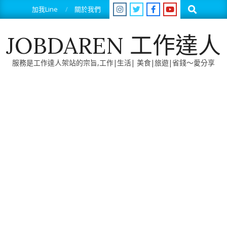
Skip
Search
加我Line
關於我們
to
content
JOBDAREN 工作達人
服務是工作達人架站的宗旨,工作|生活| 美食|旅遊|省錢～愛分享
Primary
Navigation
Menu