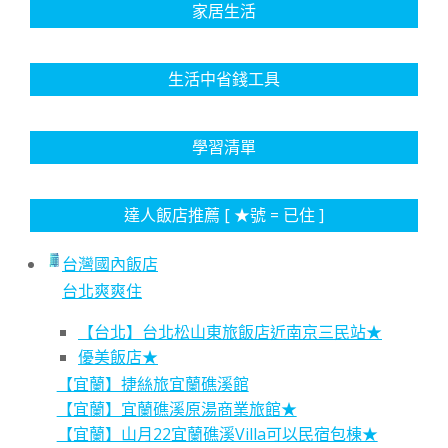
家居生活
生活中省錢工具
學習清單
達人飯店推薦 [ ★號 = 已住 ]
台灣國內飯店
台北爽爽住
【台北】台北松山東旅飯店近南京三民站★
優美飯店★
【宜蘭】捷絲旅宜蘭礁溪館
【宜蘭】宜蘭礁溪原湯商業旅館★
【宜蘭】山月22宜蘭礁溪Villa可以民宿包棟★