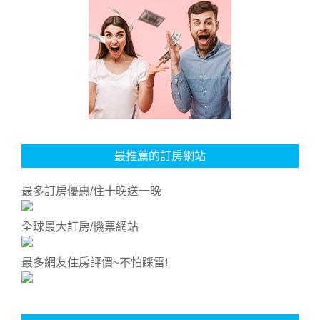
最推薦的訂房網站
最多訂房優惠/住十晚送一晚
全球最大訂房/機票網站
最多網友住房評價~不怕踩雷!