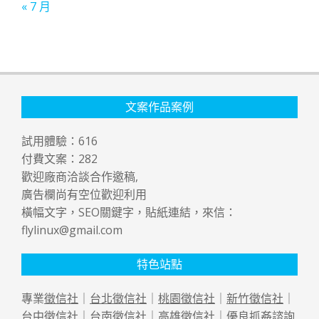
« 7 月
文案作品案例
試用體驗：
616
付費文案：
282
歡迎廠商洽談合作邀稿,
廣告欄尚有空位歡迎利用
橫幅文字，SEO關鍵字，貼紙連結，來信：
flylinux@gmail.com
特色站點
專業
徵信社
｜
台北徵信社
｜
桃園徵信社
｜
新竹徵信社
｜
台中徵信社
｜
台南徵信社
｜
高雄徵信社
｜優良
抓姦
諮詢