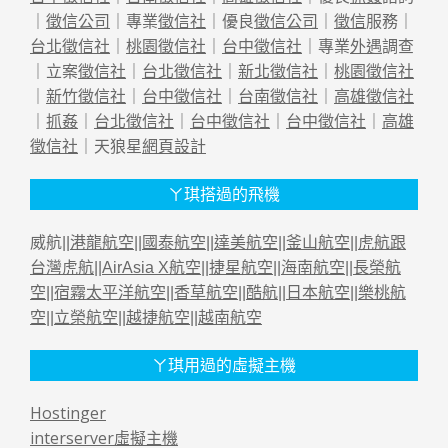
｜
徵信公司
｜專業
徵信社
｜優良
徵信公司
｜
徵信
服務｜
台北徵信社
｜
桃園徵信社
｜
台中徵信社
｜專業
外遇
調查
｜立案
徵信社
｜
台北徵信社
｜
新北徵信社
｜
桃園徵信社
｜
新竹徵信社
｜
台中徵信社
｜
台南徵信社
｜
高雄徵信社
｜
抓姦
｜
台北徵信社
｜
台中徵信社
｜
台中徵信社
｜
高雄
徵信社
｜天狼星
網頁設計
ㄚ琪搭過的飛機
威航||
港龍航空
||
國泰航空
||
達美航空
||
釜山航空
||
虎航跟
台灣虎航
||
AirAsia X航空
||
捷星航空
||
海南航空
||
長榮航
空
||
宿霧太平洋航空
||
香草航空
||
酷航
||
日本航空
||
樂桃航
空
||
立榮航空
||
越捷航空
||
越南航空
ㄚ琪用過的虛擬主機
Hostinger
interserver虛擬主機