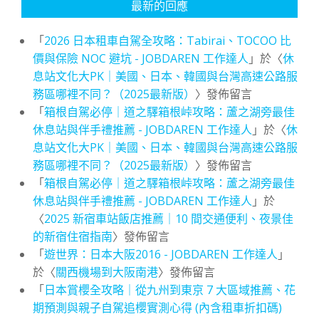
最新的回應
「
2026 日本租車自駕全攻略：Tabirai、TOCOO 比
價與保險 NOC 避坑 - JOBDAREN 工作達人
」於〈
休
息站文化大PK｜美國、日本、韓國與台灣高速公路服
務區哪裡不同？（2025最新版）
〉發佈留言
「
箱根自駕必停｜道之驛箱根峠攻略：蘆之湖旁最佳
休息站與伴手禮推薦 - JOBDAREN 工作達人
」於〈
休
息站文化大PK｜美國、日本、韓國與台灣高速公路服
務區哪裡不同？（2025最新版）
〉發佈留言
「
箱根自駕必停｜道之驛箱根峠攻略：蘆之湖旁最佳
休息站與伴手禮推薦 - JOBDAREN 工作達人
」於
〈
2025 新宿車站飯店推薦｜10 間交通便利、夜景佳
的新宿住宿指南
〉發佈留言
「
遊世界：日本大阪2016 - JOBDAREN 工作達人
」
於〈
關西機場到大阪南港
〉發佈留言
「
日本賞櫻全攻略｜從九州到東京 7 大區域推薦、花
期預測與親子自駕追櫻實測心得 (內含租車折扣碼)