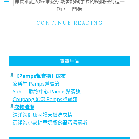
掠食本能與統御優勢 戴著絲絨手套的鐵腕裡有這一
節，一開始
CONTINUE READING
寶寶用品
【Pamps幫寶適】尿布
家樂福 Pamps幫寶適
Yahoo 購物中心 Pamps幫寶適
Coupang 酷澎 Pamps幫寶適
衣物清潔
清淨海健康呵護天然洗衣精
清淨海小麥精華奶瓶食器清潔慕斯