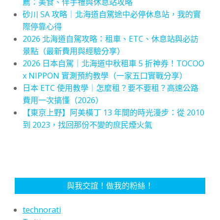
薦：美食、伴手禮與休息站攻略
砂川 SA 攻略｜北海道自駕途中必停休息站，我的實
際停靠心得
2026 北海道自駕攻略：租車、ETC、休息站與必訪
景點（最新費用與經驗分享）
2026 日本自駕｜北海道中秋租車 5 折神券！TOCOO
x NIPPON 實測預約教學（一家五口實戰分享）
日本 ETC 使用教學｜怎麼租？要不要租？高速公路
費用一次搞懂（2026）
【東京上野】阿美橫丁 13 年間的時光漫步：從 2010
到 2023，找回那份不變的庶民煙火氣
與我交誼！做我的粉絲！
technorati