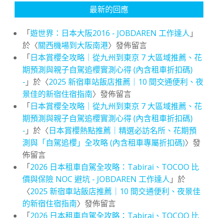
最新的回應
「
遊世界：日本大阪2016 - JOBDAREN 工作達人
」
於〈
關西機場到大阪南港
〉發佈留言
「
日本賞櫻全攻略｜從九州到東京 7 大區域推薦、花
期預測與親子自駕追櫻實測心得 (內含租車折扣碼)
-
」於〈
2025 新宿車站飯店推薦｜10 間交通便利、夜
景佳的新宿住宿指南
〉發佈留言
「
日本賞櫻全攻略｜從九州到東京 7 大區域推薦、花
期預測與親子自駕追櫻實測心得 (內含租車折扣碼)
-
」於〈
日本賞櫻熱點推薦｜精選必訪名所、花期預
測與「自駕追櫻」全攻略 (內含租車專屬折扣碼)
〉發
佈留言
「
2026 日本租車自駕全攻略：Tabirai、TOCOO 比
價與保險 NOC 避坑 - JOBDAREN 工作達人
」於
〈
2025 新宿車站飯店推薦｜10 間交通便利、夜景佳
的新宿住宿指南
〉發佈留言
「
2026 日本租車自駕全攻略：Tabirai、TOCOO 比