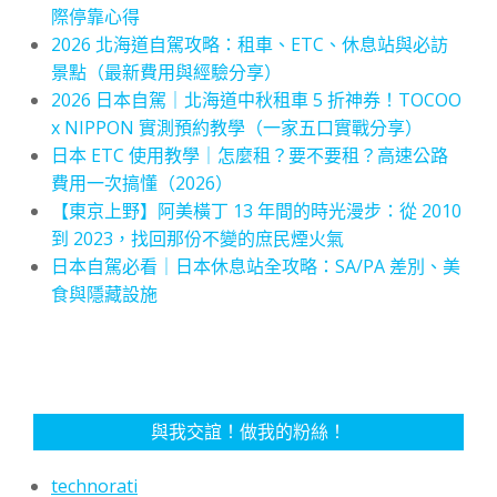
際停靠心得
2026 北海道自駕攻略：租車、ETC、休息站與必訪
景點（最新費用與經驗分享）
2026 日本自駕｜北海道中秋租車 5 折神券！TOCOO
x NIPPON 實測預約教學（一家五口實戰分享）
日本 ETC 使用教學｜怎麼租？要不要租？高速公路
費用一次搞懂（2026）
【東京上野】阿美橫丁 13 年間的時光漫步：從 2010
到 2023，找回那份不變的庶民煙火氣
日本自駕必看｜日本休息站全攻略：SA/PA 差別、美
食與隱藏設施
與我交誼！做我的粉絲！
technorati