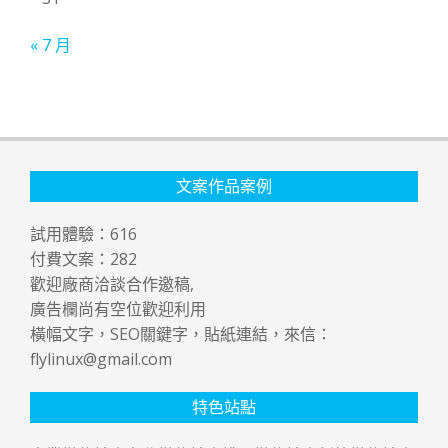
« 7 月
文案作品案例
試用體驗：
616
付費文案：
282
歡迎廠商洽談合作邀稿,
廣告欄尚有空位歡迎利用
橫幅文字，SEO關鍵字，貼紙連結，來信：
flylinux@gmail.com
特色站點