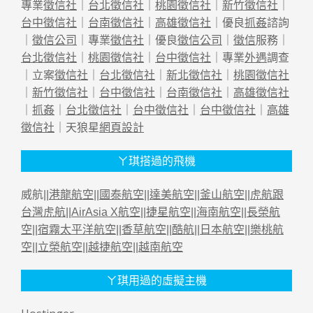
專業
徵信社
｜
台北徵信社
｜
桃園徵信社
｜
新竹徵信社
｜
台中徵信社
｜
台南徵信社
｜
高雄徵信社
｜優良
抓姦
諮詢
｜
徵信公司
｜專業
徵信社
｜優良
徵信公司
｜
徵信
服務｜
台北徵信社
｜
桃園徵信社
｜
台中徵信社
｜專業
外遇
調查
｜立案
徵信社
｜
台北徵信社
｜
新北徵信社
｜
桃園徵信社
｜
新竹徵信社
｜
台中徵信社
｜
台南徵信社
｜
高雄徵信社
｜
抓姦
｜
台北徵信社
｜
台中徵信社
｜
台中徵信社
｜
高雄
徵信社
｜天狼星
網頁設計
ㄚ琪搭過的飛機
威航||
港龍航空
||
國泰航空
||
達美航空
||
釜山航空
||
虎航跟
台灣虎航
||
AirAsia X航空
||
捷星航空
||
海南航空
||
長榮航
空
||
宿霧太平洋航空
||
香草航空
||
酷航
||
日本航空
||
樂桃航
空
||
立榮航空
||
越捷航空
||
越南航空
ㄚ琪用過的虛擬主機