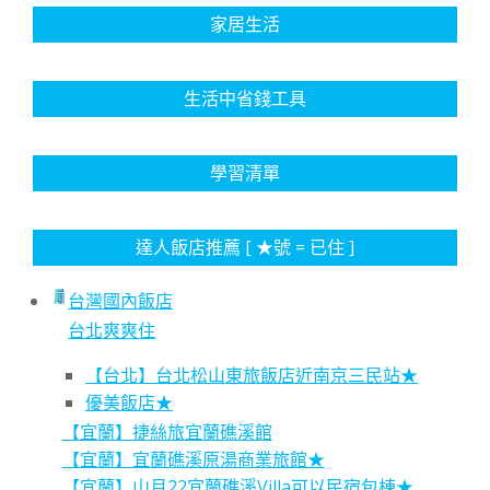
家居生活
生活中省錢工具
學習清單
達人飯店推薦 [ ★號 = 已住 ]
台灣國內飯店
台北爽爽住
【台北】台北松山東旅飯店近南京三民站★
優美飯店★
【宜蘭】捷絲旅宜蘭礁溪館
【宜蘭】宜蘭礁溪原湯商業旅館★
【宜蘭】山月22宜蘭礁溪Villa可以民宿包棟★