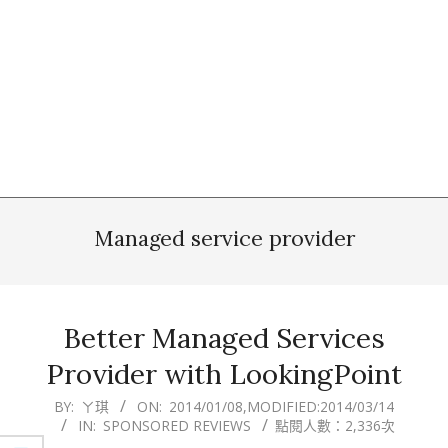
Managed service provider
Better Managed Services
Provider with LookingPoint
2014-
BY:
ㄚ琪
ON:
2014/01/08
,MODIFIED:
2014/03/14
IN:
SPONSORED REVIEWS
點閱人數：2,336次
01-