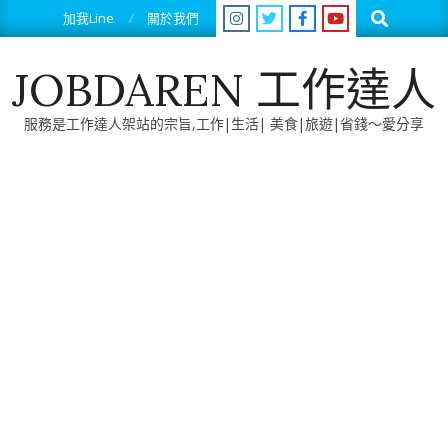
Skip
Search
加我Line
關於我們
to
content
JOBDAREN 工作達人
服務是工作達人架站的宗旨,工作|生活| 美食|旅遊|省錢～愛分享
Primary
Navigation
Menu