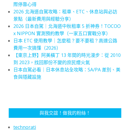
際停靠心得
2026 北海道自駕攻略：租車、ETC、休息站與必訪
景點（最新費用與經驗分享）
2026 日本自駕｜北海道中秋租車 5 折神券！TOCOO
x NIPPON 實測預約教學（一家五口實戰分享）
日本 ETC 使用教學｜怎麼租？要不要租？高速公路
費用一次搞懂（2026）
【東京上野】阿美橫丁 13 年間的時光漫步：從 2010
到 2023，找回那份不變的庶民煙火氣
日本自駕必看｜日本休息站全攻略：SA/PA 差別、美
食與隱藏設施
與我交誼！做我的粉絲！
technorati