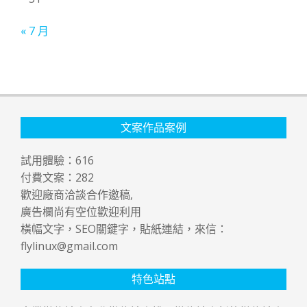
« 7 月
文案作品案例
試用體驗：
616
付費文案：
282
歡迎廠商洽談合作邀稿,
廣告欄尚有空位歡迎利用
橫幅文字，SEO關鍵字，貼紙連結，來信：
flylinux@gmail.com
特色站點