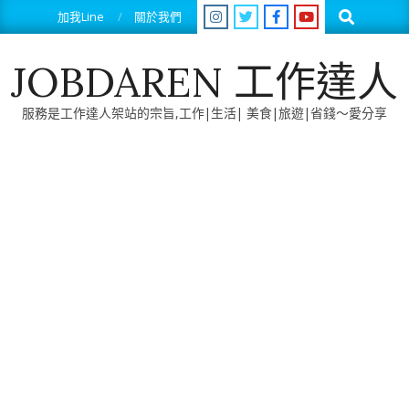
Skip
Search
加我Line
關於我們
to
content
JOBDAREN 工作達人
服務是工作達人架站的宗旨,工作|生活| 美食|旅遊|省錢～愛分享
Primary
Navigation
Menu