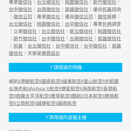
專業
徵信社
｜
台北徵信社
｜
桃園徵信社
｜
新竹徵信社
｜
台中徵信社
｜
台南徵信社
｜
高雄徵信社
｜優良
抓姦
諮詢
｜
徵信公司
｜專業
徵信社
｜優良
徵信公司
｜
徵信
服務｜
台北徵信社
｜
桃園徵信社
｜
台中徵信社
｜專業
外遇
調查
｜立案
徵信社
｜
台北徵信社
｜
新北徵信社
｜
桃園徵信社
｜
新竹徵信社
｜
台中徵信社
｜
台南徵信社
｜
高雄徵信社
｜
抓姦
｜
台北徵信社
｜
台中徵信社
｜
台中徵信社
｜
高雄
徵信社
｜天狼星
網頁設計
ㄚ琪搭過的飛機
威航||
港龍航空
||
國泰航空
||
達美航空
||
釜山航空
||
虎航跟
台灣虎航
||
AirAsia X航空
||
捷星航空
||
海南航空
||
長榮航
空
||
宿霧太平洋航空
||
香草航空
||
酷航
||
日本航空
||
樂桃航
空
||
立榮航空
||
越捷航空
||
越南航空
ㄚ琪用過的虛擬主機