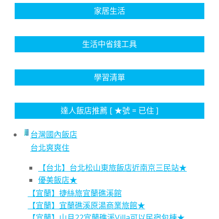
家居生活
生活中省錢工具
學習清單
達人飯店推薦 [ ★號 = 已住 ]
台灣國內飯店
台北爽爽住
【台北】台北松山東旅飯店近南京三民站★
優美飯店★
【宜蘭】捷絲旅宜蘭礁溪館
【宜蘭】宜蘭礁溪原湯商業旅館★
【宜蘭】山月22宜蘭礁溪Villa可以民宿包棟★