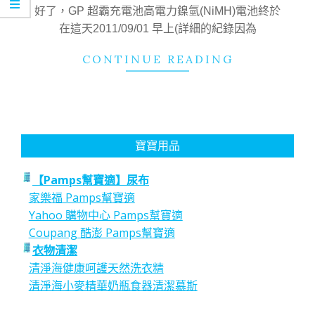
07
好了，GP 超霸充電池高電力鎳氫(NiMH)電池終於
在這天2011/09/01 早上(詳細的紀錄因為
CONTINUE READING
寶寶用品
【Pamps幫寶適】尿布
家樂福 Pamps幫寶適
Yahoo 購物中心 Pamps幫寶適
Coupang 酷澎 Pamps幫寶適
衣物清潔
清淨海健康呵護天然洗衣精
清淨海小麥精華奶瓶食器清潔慕斯