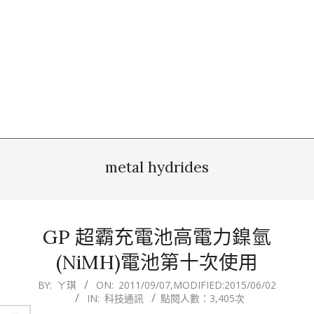
metal hydrides
GP 超霸充電池高電力鎳氫
(NiMH)電池第十次使用
2011-
BY:
ㄚ琪
ON:
2011/09/07
,MODIFIED:
2015/06/02
IN:
科技通訊
點閱人數：3,405次
09-