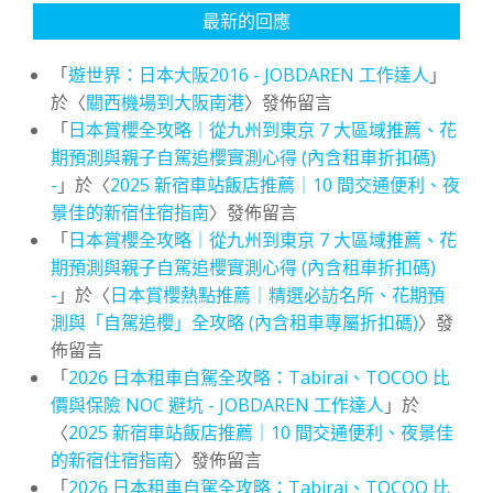
最新的回應
「
遊世界：日本大阪2016 - JOBDAREN 工作達人
」
於〈
關西機場到大阪南港
〉發佈留言
「
日本賞櫻全攻略｜從九州到東京 7 大區域推薦、花
期預測與親子自駕追櫻實測心得 (內含租車折扣碼)
-
」於〈
2025 新宿車站飯店推薦｜10 間交通便利、夜
景佳的新宿住宿指南
〉發佈留言
「
日本賞櫻全攻略｜從九州到東京 7 大區域推薦、花
期預測與親子自駕追櫻實測心得 (內含租車折扣碼)
-
」於〈
日本賞櫻熱點推薦｜精選必訪名所、花期預
測與「自駕追櫻」全攻略 (內含租車專屬折扣碼)
〉發
佈留言
「
2026 日本租車自駕全攻略：Tabirai、TOCOO 比
價與保險 NOC 避坑 - JOBDAREN 工作達人
」於
〈
2025 新宿車站飯店推薦｜10 間交通便利、夜景佳
的新宿住宿指南
〉發佈留言
「
2026 日本租車自駕全攻略：Tabirai、TOCOO 比