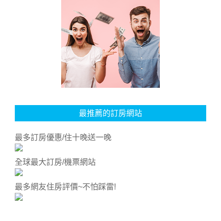
最推薦的訂房網站
最多訂房優惠/住十晚送一晚
全球最大訂房/機票網站
最多網友住房評價~不怕踩雷!