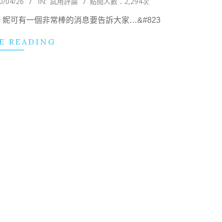
0/04/26
IN:
試用評論
點閱人數：2,294次
 妮可有一個非常棒的消息要告訴大家…&#823
E READING