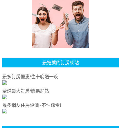
最推薦的訂房網站
最多訂房優惠/住十晚送一晚
全球最大訂房/機票網站
最多網友住房評價~不怕踩雷!