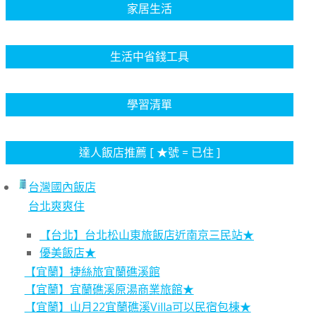
家居生活
生活中省錢工具
學習清單
達人飯店推薦 [ ★號 = 已住 ]
台灣國內飯店
台北爽爽住
【台北】台北松山東旅飯店近南京三民站★
優美飯店★
【宜蘭】捷絲旅宜蘭礁溪館
【宜蘭】宜蘭礁溪原湯商業旅館★
【宜蘭】山月22宜蘭礁溪Villa可以民宿包棟★