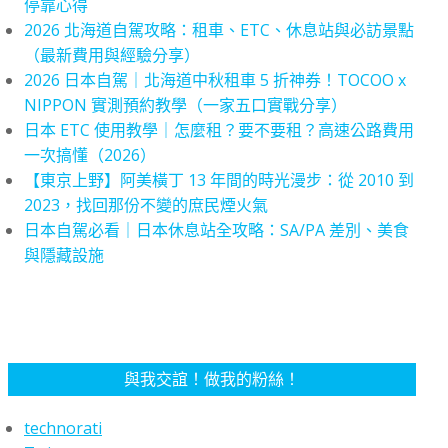
停靠心得
2026 北海道自駕攻略：租車、ETC、休息站與必訪景點
（最新費用與經驗分享）
2026 日本自駕｜北海道中秋租車 5 折神券！TOCOO x
NIPPON 實測預約教學（一家五口實戰分享）
日本 ETC 使用教學｜怎麼租？要不要租？高速公路費用
一次搞懂（2026）
【東京上野】阿美橫丁 13 年間的時光漫步：從 2010 到
2023，找回那份不變的庶民煙火氣
日本自駕必看｜日本休息站全攻略：SA/PA 差別、美食
與隱藏設施
與我交誼！做我的粉絲！
technorati