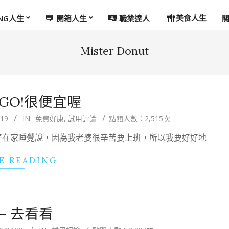
美食人生
ING人生
開箱人生
職業達人
Mister Donut
 GO!很便宜喔
/19
IN:
免費好康
,
試用評論
點閱人數：2,515次
好在家睡覺說，因為我老婆很辛苦要上班，所以我要好好地
E READING
– 去看看