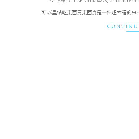
BY:
ㄚ琪
ON:
2010/04/26
,MODIFIED:
201
04-
可 以盡情吃東西買東西真是一件超幸福的事~
26
CONTINU