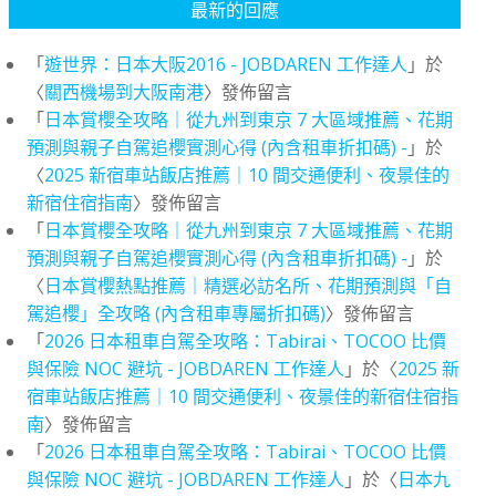
最新的回應
「
遊世界：日本大阪2016 - JOBDAREN 工作達人
」於
〈
關西機場到大阪南港
〉發佈留言
「
日本賞櫻全攻略｜從九州到東京 7 大區域推薦、花期
預測與親子自駕追櫻實測心得 (內含租車折扣碼) -
」於
〈
2025 新宿車站飯店推薦｜10 間交通便利、夜景佳的
新宿住宿指南
〉發佈留言
「
日本賞櫻全攻略｜從九州到東京 7 大區域推薦、花期
預測與親子自駕追櫻實測心得 (內含租車折扣碼) -
」於
〈
日本賞櫻熱點推薦｜精選必訪名所、花期預測與「自
駕追櫻」全攻略 (內含租車專屬折扣碼)
〉發佈留言
「
2026 日本租車自駕全攻略：Tabirai、TOCOO 比價
與保險 NOC 避坑 - JOBDAREN 工作達人
」於〈
2025 新
宿車站飯店推薦｜10 間交通便利、夜景佳的新宿住宿指
南
〉發佈留言
「
2026 日本租車自駕全攻略：Tabirai、TOCOO 比價
與保險 NOC 避坑 - JOBDAREN 工作達人
」於〈
日本九