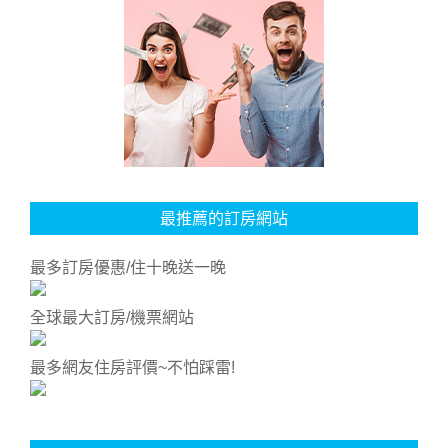
最推薦的訂房網站
最多訂房優惠/住十晚送一晚
全球最大訂房/機票網站
最多網友住房評價~不怕踩雷!