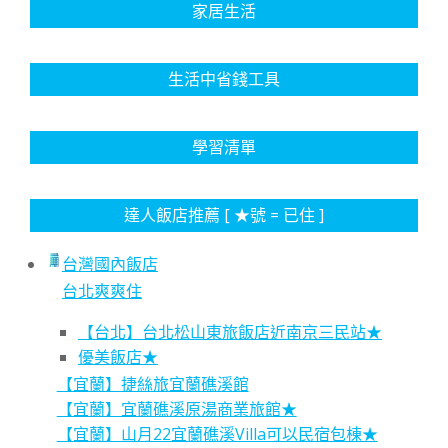
家居生活
生活中省錢工具
學習清單
達人飯店推薦 [ ★號 = 已住 ]
台灣國內飯店
台北爽爽住
【台北】台北松山東旅飯店近南京三民站★
優美飯店★
【宜蘭】捷絲旅宜蘭礁溪館
【宜蘭】宜蘭礁溪原湯商業旅館★
【宜蘭】山月22宜蘭礁溪Villa可以民宿包棟★