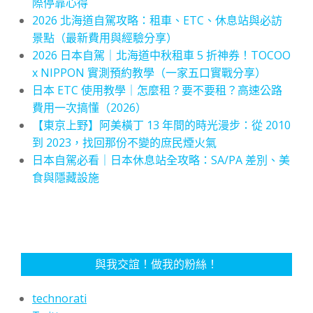
際停靠心得
2026 北海道自駕攻略：租車、ETC、休息站與必訪
景點（最新費用與經驗分享）
2026 日本自駕｜北海道中秋租車 5 折神券！TOCOO
x NIPPON 實測預約教學（一家五口實戰分享）
日本 ETC 使用教學｜怎麼租？要不要租？高速公路
費用一次搞懂（2026）
【東京上野】阿美橫丁 13 年間的時光漫步：從 2010
到 2023，找回那份不變的庶民煙火氣
日本自駕必看｜日本休息站全攻略：SA/PA 差別、美
食與隱藏設施
與我交誼！做我的粉絲！
technorati