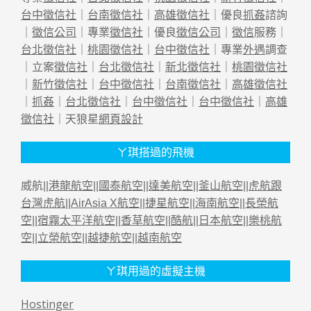
台中徵信社
｜
台南徵信社
｜
高雄徵信社
｜優良
抓姦
諮詢
｜
徵信公司
｜專業
徵信社
｜優良
徵信公司
｜
徵信
服務｜
台北徵信社
｜
桃園徵信社
｜
台中徵信社
｜專業
外遇
調查
｜立案
徵信社
｜
台北徵信社
｜
新北徵信社
｜
桃園徵信社
｜
新竹徵信社
｜
台中徵信社
｜
台南徵信社
｜
高雄徵信社
｜
抓姦
｜
台北徵信社
｜
台中徵信社
｜
台中徵信社
｜
高雄
徵信社
｜天狼星
網頁設計
ㄚ琪搭過的飛機
威航||
港龍航空
||
國泰航空
||
達美航空
||
釜山航空
||
虎航跟
台灣虎航
||
AirAsia X航空
||
捷星航空
||
海南航空
||
長榮航
空
||
宿霧太平洋航空
||
香草航空
||
酷航
||
日本航空
||
樂桃航
空
||
立榮航空
||
越捷航空
||
越南航空
ㄚ琪用過的虛擬主機
Hostinger