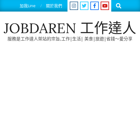
Skip
Search
加我Line
關於我們
to
content
JOBDAREN 工作達人
服務是工作達人架站的宗旨,工作|生活| 美食|旅遊|省錢～愛分享
Primary
Navigation
Menu