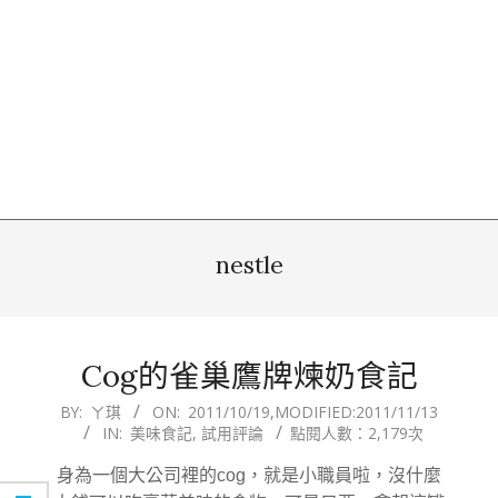
nestle
Cog的雀巢鷹牌煉奶食記
2011-
BY:
ㄚ琪
ON:
2011/10/19
,MODIFIED:
2011/11/13
IN:
美味食記
,
試用評論
點閱人數：2,179次
10-
19
身為一個大公司裡的cog，就是小職員啦，沒什麼