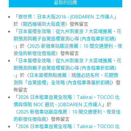
最新的回應
「
遊世界：日本大阪2016 - JOBDAREN 工作達人
」
於〈
關西機場到大阪南港
〉發佈留言
「
日本賞櫻全攻略｜從九州到東京 7 大區域推薦、花
期預測與親子自駕追櫻實測心得 (內含租車折扣碼)
-
」於〈
2025 新宿車站飯店推薦｜10 間交通便利、夜
景佳的新宿住宿指南
〉發佈留言
「
日本賞櫻全攻略｜從九州到東京 7 大區域推薦、花
期預測與親子自駕追櫻實測心得 (內含租車折扣碼)
-
」於〈
日本賞櫻熱點推薦｜精選必訪名所、花期預
測與「自駕追櫻」全攻略 (內含租車專屬折扣碼)
〉發
佈留言
「
2026 日本租車自駕全攻略：Tabirai、TOCOO 比
價與保險 NOC 避坑 - JOBDAREN 工作達人
」於
〈
2025 新宿車站飯店推薦｜10 間交通便利、夜景佳
的新宿住宿指南
〉發佈留言
「
2026 日本租車自駕全攻略：Tabirai、TOCOO 比