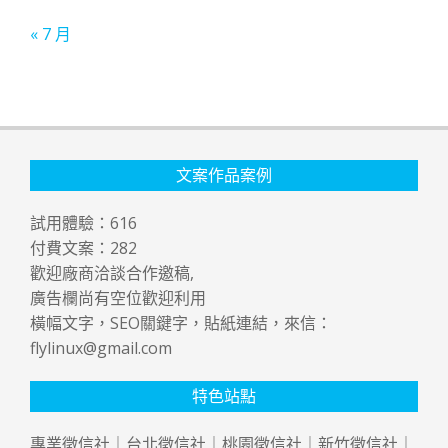
« 7 月
文案作品案例
試用體驗：
616
付費文案：
282
歡迎廠商洽談合作邀稿,
廣告欄尚有空位歡迎利用
橫幅文字，SEO關鍵字，貼紙連結，來信：
flylinux@gmail.com
特色站點
專業
徵信社
｜
台北徵信社
｜
桃園徵信社
｜
新竹徵信社
｜